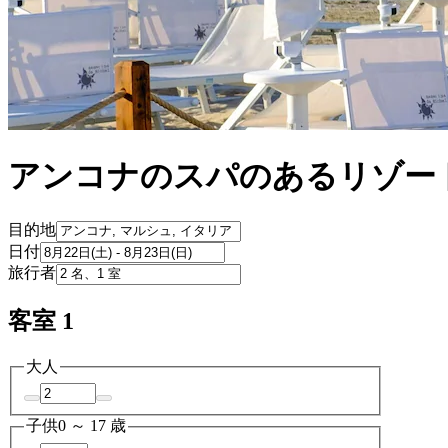
アンコナのスパのあるリゾート
目的地
日付
旅行者
客室 1
大人
子供
0 ～ 17 歳