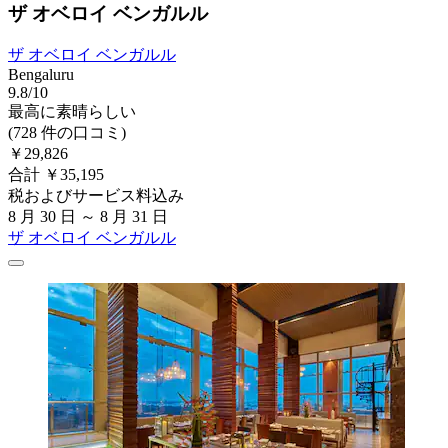
ザ オベロイ ベンガルル
ザ オベロイ ベンガルル
Bengaluru
9.8/10
最高に素晴らしい
(728 件の口コミ)
￥29,826
合計 ￥35,195
税およびサービス料込み
8 月 30 日 ～ 8 月 31 日
ザ オベロイ ベンガルル