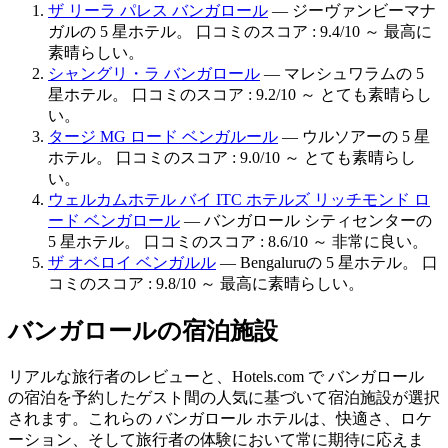
ザ リーラ パレス バンガロール
— ジーヴァンビーマナ
ガルの 5 星ホテル。 口コミのスコア : 9.4/10 ～ 最高に
素晴らしい。
シャングリ・ラ バンガロール
— マレシュワラムの 5
星ホテル。 口コミのスコア : 9.2/10 ～ とても素晴らし
い。
タージ MG ロード ベンガルール
— ウルソアーの 5 星
ホテル。 口コミのスコア : 9.0/10 ～ とても素晴らし
い。
ウェルカムホテル バイ ITC ホテルズ リッチモンド ロ
ード ベンガロール
— バンガロール シティセンターの
5 星ホテル。 口コミのスコア : 8.6/10 ～ 非常に良い。
ザ オベロイ ベンガルル
— Bengaluruの 5 星ホテル。 口
コミのスコア : 9.8/10 ～ 最高に素晴らしい。
バンガロールの宿泊施設
リアルな旅行者のレビューと、Hotels.com で バンガロール
の宿泊を予約したゲスト間の人気に基づいて宿泊施設が選択
されます。これらの バンガロール ホテルは、快適さ、ロケ
ーション、そして旅行者の体験において常に期待に応えま