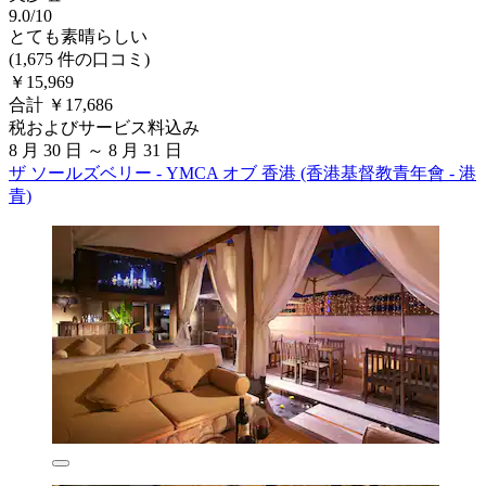
9.0/10
とても素晴らしい
(1,675 件の口コミ)
￥15,969
合計 ￥17,686
税およびサービス料込み
8 月 30 日 ～ 8 月 31 日
ザ ソールズベリー - YMCA オブ 香港 (香港基督教青年會 - 港
青)