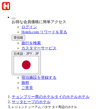
お得な会員価格に簡単アクセス
ログイン
Hotels.com リワードを見る
受信箱
旅行を検索
カスタマーサービス
日本語 · JPY · JP
宿泊施設を登録する
旅程
ご意見
チョンブリー県のホテル
タイのホテル
ホテル
サッタヒープのホテル
レジェンド シーアム パタヤ タイ周辺のホテル