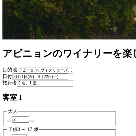
アビニョンのワイナリーを楽
目的地
日付
旅行者
客室 1
大人
子供
0 ～ 17 歳