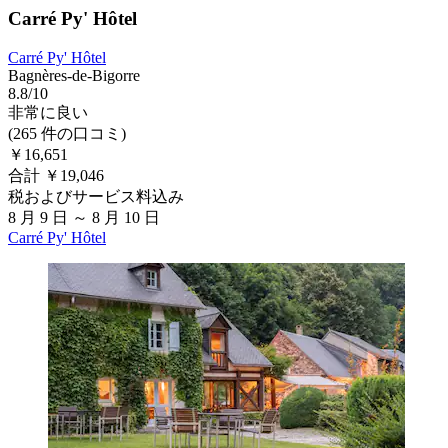
Carré Py' Hôtel
Carré Py' Hôtel
Bagnères-de-Bigorre
8.8/10
非常に良い
(265 件の口コミ)
￥16,651
合計 ￥19,046
税およびサービス料込み
8 月 9 日 ～ 8 月 10 日
Carré Py' Hôtel