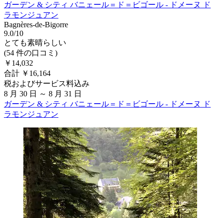
ガーデン & シティ バニェール＝ド＝ビゴール - ドメーヌ ド
ラモンジュアン
Bagnères-de-Bigorre
9.0/10
とても素晴らしい
(54 件の口コミ)
￥14,032
合計 ￥16,164
税およびサービス料込み
8 月 30 日 ～ 8 月 31 日
ガーデン & シティ バニェール＝ド＝ビゴール - ドメーヌ ド
ラモンジュアン