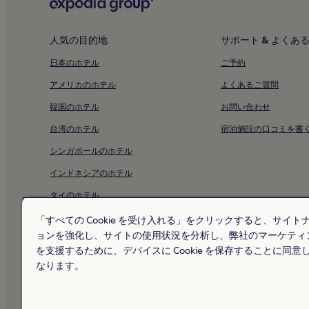
場
合
が
人気の目的地
サポート & よくあ
あ
り
日本のホテル
ご予約
ま
す。
アメリカのホテル
よくあるご質問
別
韓国のホテル
お問い合わせ
途、
利
台湾のホテル
宿泊施設の口コミを書
用
規
シンガポールのホテル
約
が
インドネシアのホテル
適
タイのホテル
用
さ
アラブ首長国連邦のホテル
「すべての Cookie を受け入れる」をクリックすると、サイト
れ
る
ョンを強化し、サイトの使用状況を分析し、弊社のマーケティ
イタリアのホテル
場
を支援するために、デバイスに Cookie を保存することに同意
合
マルタのホテル
なります。
が
あ
ニュージーランドのホテル
り
ま