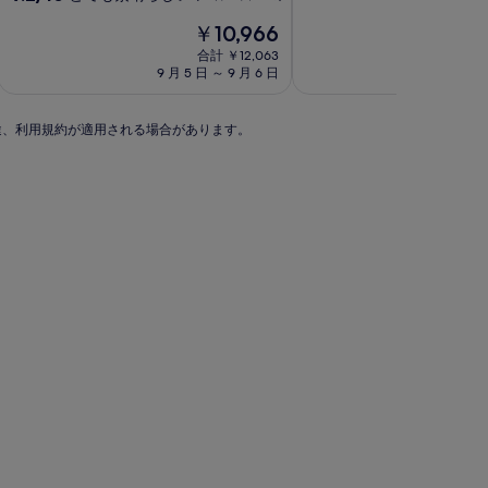
階
段
宿
泊
現
中
￥10,966
階
泊
施
在
7.8、
中
合計 ￥12,063
施
設
の
良
9.2、
9 月 5 日 ～ 9 月 6 日
8 月 11
設
料
い、
と
金
(34
て
は
件
も
別途、利用規約が適用される場合があります。
￥10,966
の
素
口
晴
コ
ら
ミ)
し
件
い、
の
(17
口
件
コ
の
ミ
口
コ
ミ)
件
の
口
コ
ミ