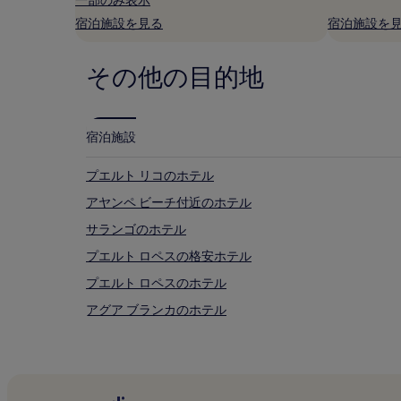
名
宿泊施設を見る
宿泊施設を
利
用
時
その他の目的地
の
最
低
価
宿泊施設
格
で
す。
プエルト リコのホテル
料
アヤンペ ビーチ付近のホテル
金
お
サランゴのホテル
よ
び
プエルト ロペスの格安ホテル
空
プエルト ロペスのホテル
室
状
アグア ブランカのホテル
況
は
プエルト・ロペスのホテル
変
動
す
る