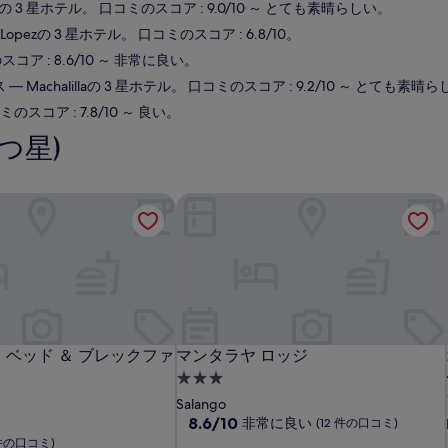
opezの 3 星ホテル。 口コミのスコア : 9.0/10 ～ とても素晴らしい。
o Lopezの 3 星ホテル。 口コミのスコア : 6.8/10。
スコア : 8.6/10 ～ 非常に良い。
ス
— Machalillaの 3 星ホテル。 口コミのスコア : 9.2/10 ～ とても素晴
ミのスコア : 7.8/10 ～ 良い。
つ星)
 ベッド ＆ ブレックファースト
マンタラヤ ロッジ
 ベッド ＆ ブレックファースト
マンタラヤ ロッジ
 ベッド ＆ ブレックファ
マンタラヤ ロッジ
3.0
つ
Salango
星
10
8.6/10
非常に良い
(12 件の口コミ)
段
宿
 件の口コミ)