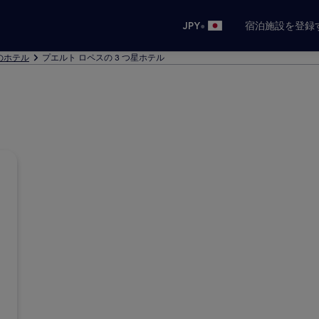
•
JPY
宿泊施設を登録
のホテル
プエルト ロペスの 3 つ星ホテル