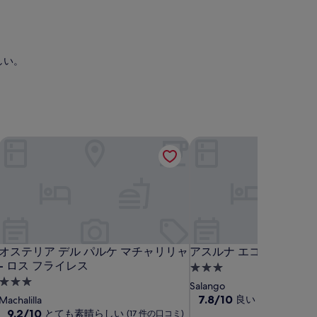
らしい。
オステリア デル パルケ マチャリリャ - ロス フライレス
アスルナ エコ - ロッジ
オステリア デル パルケ マチャリリャ - ロス フライレス
アスルナ エコ - ロッジ
オステリア デル パルケ マチャリリャ
アスルナ エコ - ロッジ
- ロス フライレス
3.0
3.0
つ
Salango
つ
星
10
7.8/10
良い
Machalilla
(34 件の口コミ
段
星
10
9.2/10
とても素晴らしい
宿
(17 件の口コミ)