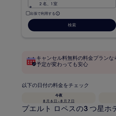
2 名、1 室
出張で利用する
検索
キャンセル料無料の料金プランな
予定が変わっても安心
以下の日付の料金をチェック
今夜
8 月 6 日 - 8 月 7 日
プエルト ロペスの3 つ星ホ