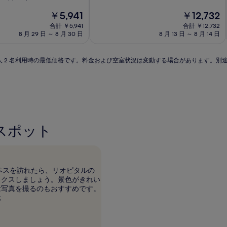
階
泊
現
中
現
￥5,941
￥12,732
施
在
8.6、
在
合計 ￥5,941
合計 ￥12,732
設
の
非
の
8 月 29 日 ～ 8 月 30 日
8 月 13 日 ～ 8 月 14 日
料
常
料
金
に
金
は
良
は
 泊大人 2 名利用時の最低価格です。料金および空室状況は変動する場合があります。
￥5,941
い、
￥12,732
(12
件
の
口
コ
ミ)
スポット
件
の
口
コ
ミ
ペスを訪れたら、リオピタルの
ックスしましょう。景色がきれい
念写真を撮るのもおすすめです。
示