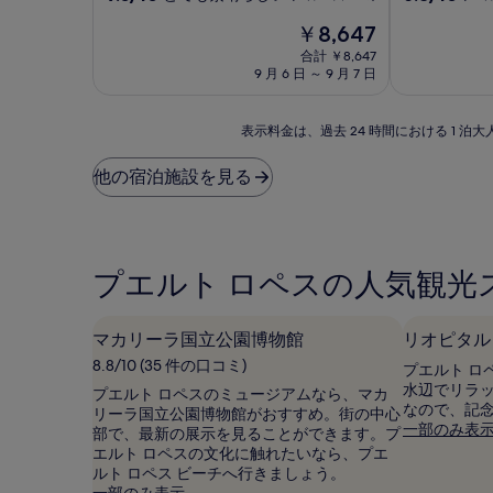
段
段
宿
宿
現
￥8,647
階
階
泊
泊
在
中
中
合計 ￥8,647
施
施
の
9.0、
6.8、
9 月 6 日 ～ 9 月 7 日
設
料
設
と
(10
金
て
件
は
表
も
の
表示料金は、過去 24 時間における 1
￥8,647
示
素
口
料
晴
コ
他の宿泊施設を見る
金
ら
ミ)
は、
し
件
過
い、
の
去
(6
口
24
件
コ
プエルト ロペスの人気観光
時
の
ミ
間
口
に
コ
マカリーラ国立公園博物館
リオピタル
お
ミ)
8.8/10 (35 件の口コミ)
け
件
プエルト ロ
る
の
水辺でリラ
プエルト ロペスのミュージアムなら、マカ
1
口
なので、記
リーラ国立公園博物館がおすすめ。街の中心
泊
コ
一部のみ表
部で、最新の展示を見ることができます。プ
大
ミ
エルト ロペスの文化に触れたいなら、プエ
人
ルト ロペス ビーチへ行きましょう。
2
一部のみ表示