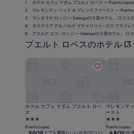
ホテル カフェ マダム プエルト ロペス
— Puerto L
マレモンティ ベッド ＆ ブレックファースト
— Puert
マンタラヤ ロッジ
— Salangoの 3 星ホテル。 口コミの
オステリア デル パルケ マチャリリャ - ロス フライレ
アスルナ エコ - ロッジ
— Salangoの 3 星ホテル。 口コ
プエルト ロペスのホテル (3 
ホテル カフェ マダム プエルト ロペス
マレモンティ
ホテル カフェ マダム プエルト ロペス
マレモンティ
ホテル カフェ マダム プエルト ロペ
マレモンティ
ス
ースト
3.0
3.0
つ
つ
Puerto Lopez
Puerto Lopez
星
10
星
10
9.0/10
6.8/10
とても素晴らしい
(6 件の口コミ)
(10