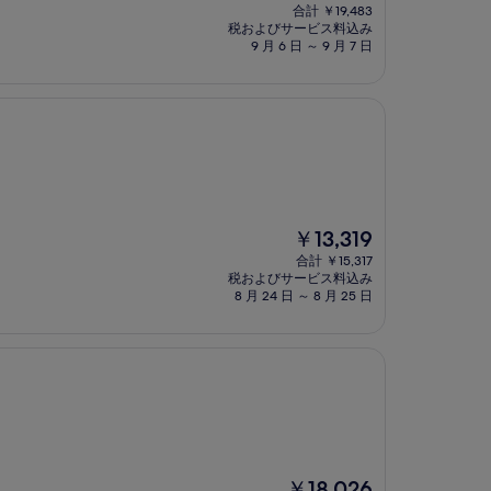
在
合計 ￥19,483
の
税およびサービス料込み
料
9 月 6 日 ～ 9 月 7 日
金
は
￥16,942
現
￥13,319
在
合計 ￥15,317
の
税およびサービス料込み
料
8 月 24 日 ～ 8 月 25 日
金
は
￥13,319
現
￥18,026