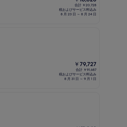
在
合計 ￥20,728
の
税およびサービス料込み
料
8 月 23 日 ～ 8 月 24 日
金
は
￥18,026
現
￥79,727
在
合計 ￥91,687
の
税およびサービス料込み
料
8 月 31 日 ～ 9 月 1 日
金
は
￥79,727