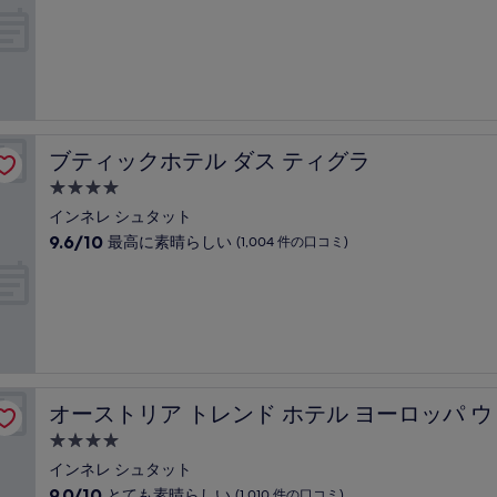
宿
段
件
階
泊
の
中
口
施
9.6、
コ
設
最
ミ)
高
件
に
の
素
口
ブティックホテル ダス ティグラ
ブティックホテル ダス ティグラ
晴
コ
ら
4.0
ミ
し
つ
インネレ シュタット
い、
星
10
9.6/10
最高に素晴らしい
(1,004 件の口コミ)
(182
宿
段
件
階
泊
の
中
口
施
9.6、
コ
設
最
ミ)
高
件
に
の
ーン
素
口
オーストリア トレンド ホテル ヨーロッパ ウィーン
オーストリア トレンド ホテル ヨーロッパ 
晴
コ
ら
4.0
ミ
し
つ
インネレ シュタット
い、
星
10
9.0/10
とても素晴らしい
(1,010 件の口コミ)