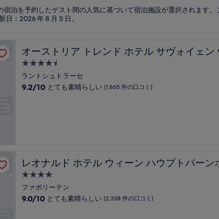
ウィーン の宿泊を予約したゲスト間の人気に基づいて宿泊施設が選択されます
新日：
2026 年 8 月 5 日
。
ィーン
オーストリア トレンド ホテル サヴォイェン ウィーン
オーストリア トレンド ホテル サヴォイェン
4.5
つ
ラントシュトラーセ
星
10
9.2/10
とても素晴らしい
(1,865 件の口コミ)
宿
段
階
泊
中
施
9.2、
設
と
て
も
素
レオナルド ホテル ウィーン ハウプトバーンホフ
レオナルド ホテル ウィーン ハウプトバーン
晴
ら
4.0
し
つ
ファボリーテン
い、
星
10
9.0/10
とても素晴らしい
(2,338 件の口コミ)
(1,865
宿
段
件
階
泊
の