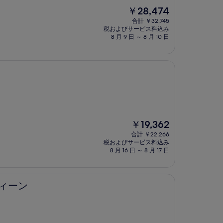
現
￥28,474
在
合計 ￥32,745
の
税およびサービス料込み
料
8 月 9 日 ～ 8 月 10 日
金
は
￥28,474
現
￥19,362
在
合計 ￥22,266
の
税およびサービス料込み
料
8 月 16 日 ～ 8 月 17 日
金
は
￥19,362
ウィーン