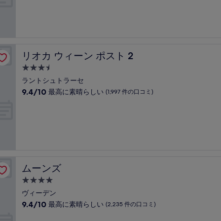
中
口
施
9.0、
コ
設
と
ミ)
て
件
も
の
素
口
リオカ ウィーン ポスト 2
リオカ ウィーン ポスト 2
晴
コ
ら
3.5
ミ
し
つ
ラントシュトラーセ
い、
星
10
9.4/10
最高に素晴らしい
(1,997 件の口コミ)
(2,338
宿
段
件
階
泊
の
中
口
施
9.4、
コ
設
最
ミ)
高
件
に
の
素
口
ムーンズ
ムーンズ
晴
コ
ら
4.0
ミ
し
つ
ヴィーデン
い、
星
10
9.4/10
最高に素晴らしい
(2,235 件の口コミ)
(1,997
宿
段
件