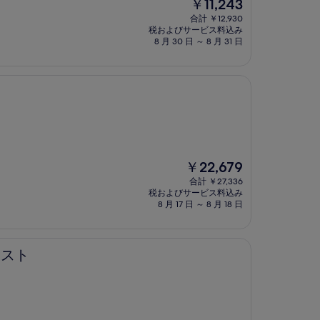
現
￥11,243
在
合計 ￥12,930
の
税およびサービス料込み
料
8 月 30 日 ～ 8 月 31 日
金
は
￥11,243
現
￥22,679
在
合計 ￥27,336
の
税およびサービス料込み
料
8 月 17 日 ～ 8 月 18 日
金
は
￥22,679
エスト