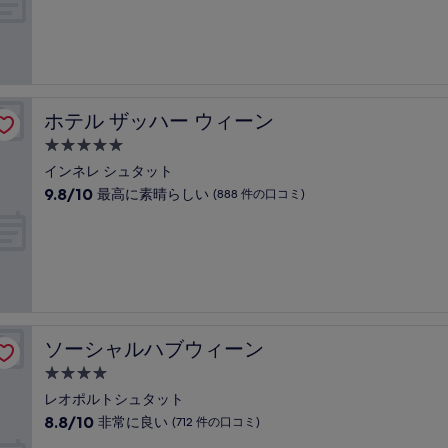
階
泊
の
中
口
施
9.4、
コ
設
最
ミ)
高
件
に
の
素
口
ホテル ザッハー ウィーン
ホテル ザッハー ウィーン
晴
コ
ら
5.0
ミ
し
つ
インネレ シュタット
い、
星
10
9.8/10
最高に素晴らしい
(888 件の口コミ)
(2,235
宿
段
件
階
泊
の
中
口
施
9.8、
コ
設
最
ミ)
高
件
に
の
素
口
ソーシャルハブウィーン
ソーシャルハブウィーン
晴
コ
ら
4.0
ミ
し
つ
レオポルトシュタット
い、
星
10
8.8/10
非常に良い
(712 件の口コミ)
(888
宿
段
件