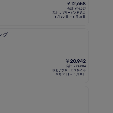
現
￥12,658
在
合計 ￥14,557
の
税およびサービス料込み
料
8 月 30 日 ～ 8 月 31 日
金
は
￥12,658
ング
現
￥20,942
在
合計 ￥24,084
の
税およびサービス料込み
料
8 月 10 日 ～ 8 月 11 日
金
は
￥20,942