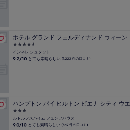
階
泊
の
中
口
施
8.8、
コ
設
非
ミ)
常
件
に
の
良
口
ホテル グランド フェルディナンド ウィーン
ホテル グランド フェルディナンド ウィーン
い、
コ
(712
4.5
ミ
件
つ
インネレ シュタット
の
星
10
9.2/10
とても素晴らしい
(1,223 件の口コミ)
口
宿
段
コ
階
泊
ミ)
中
件
施
9.2、
の
設
と
口
て
コ
も
ミ
ト
素
ハンプトン バイ ヒルトン ビエナ シティ ウエスト
ハンプトン バイ ヒルトン ビエナ シティ ウ
晴
ら
3.0
し
つ
ルドルフスハイム フュンフハウス
い、
星
10
9.0/10
とても素晴らしい
(847 件の口コミ)
(1,223
宿
段