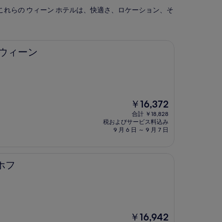
。これらの ウィーン ホテルは、快適さ、ロケーション、そ
 ウィーン
現
￥16,372
在
合計 ￥18,828
の
税およびサービス料込み
料
9 月 6 日 ～ 9 月 7 日
金
は
￥16,372
ホフ
現
￥16,942