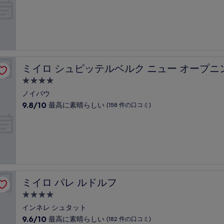
件
階
泊
の
中
口
施
9.0、
コ
設
と
ミ)
て
件
も
の
素
口
ミイロ シュピッテルベルク ニュー オープニング
ミイロ シュピッテルベルク ニュー オープニ
晴
コ
ら
4.0
ミ
し
つ
ノイバウ
い、
星
10
9.8/10
最高に素晴らしい
(158 件の口コミ)
(847
宿
段
件
階
泊
の
中
口
施
9.8、
コ
設
最
ミ)
高
件
に
の
素
口
ミイロ パレ ルドルフ
ミイロ パレ ルドルフ
晴
コ
ら
4.0
ミ
し
つ
インネレ シュタット
い、
星
10
9.6/10
最高に素晴らしい
(182 件の口コミ)
(158