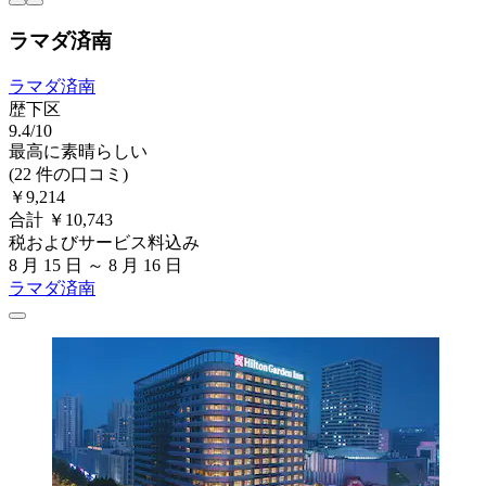
ラマダ済南
ラマダ済南
歴下区
9.4/10
最高に素晴らしい
(22 件の口コミ)
￥9,214
合計 ￥10,743
税およびサービス料込み
8 月 15 日 ～ 8 月 16 日
ラマダ済南