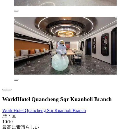
WorldHotel Quancheng Sqr Kuanholi Branch
WorldHotel Quancheng Sqr Kuanholi Branch
歴下区
10/10
最高に素晴らしい