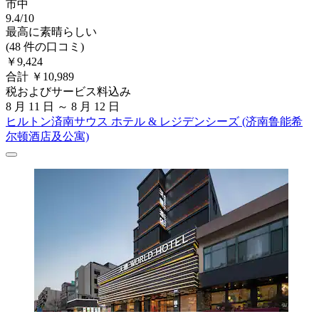
市中
9.4/10
最高に素晴らしい
(48 件の口コミ)
￥9,424
合計 ￥10,989
税およびサービス料込み
8 月 11 日 ～ 8 月 12 日
ヒルトン済南サウス ホテル & レジデンシーズ (济南鲁能希
尔顿酒店及公寓)