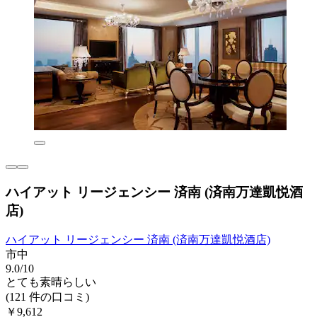
ハイアット リージェンシー 済南 (済南万達凱悦酒
店)
ハイアット リージェンシー 済南 (済南万達凱悦酒店)
市中
9.0/10
とても素晴らしい
(121 件の口コミ)
￥9,612