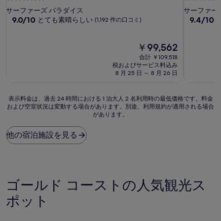
つ
つ
サーファーズ パラダイス
サーファー
星
10
星
10
9.0/10
9.4/10
とても素晴らしい
(1,192 件の口コミ)
段
段
宿
宿
階
階
泊
泊
中
現
中
￥99,562
施
施
9.0、
在
9.4、
合計 ￥109,518
設
設
と
の
最
税およびサービス料込み
て
料
高
8 月 25 日 ～ 8 月 26 日
も
金
に
素
は
素
表
晴
￥99,562
晴
表示料金は、過去 24 時間における 1 泊大人 2 名利用時の最低価格です。料金
および空室状況は変動する場合があります。別途、利用規約が適用される場合
示
ら
ら
があります。
料
し
し
金
い、
い、
は、
(1,192
(2,508
他の宿泊施設を見る
過
件
件
去
の
の
24
口
口
時
コ
コ
間
ミ)
ミ)
ゴールド コーストの人気観光ス
に
件
件
お
ポット
の
の
け
口
口
る
コ
コ