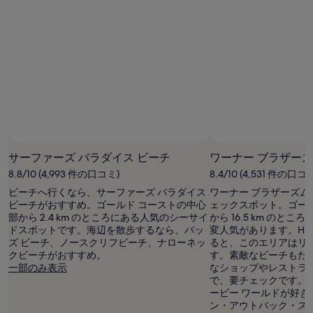
1
ミ
ミ
泊
大
人
2
名
利
用
時
の
最
写真提供者 : Tourism and Events Queensland
低
フ
価
リ
サーファーズ パラダイス ビーチ
ワーナー ブラザーズ
格
ー
8.8/10 (4,993 件の口コミ)
8.4/10 (4,531 件の口コ
で
写
す。
ビーチへ行くなら、サーファーズ パラダイス
ワーナー ブラザーズム
真
料
ビーチがおすすめ。ゴールド コーストの中心
ェックスポット。ゴー
提
金
部から 2.4 km のところにある人気のシーサイ
から 16.5 km のと
供
お
ドスポットです。海辺を散歩するなら、バッ
変人気があります。Hote
者
よ
ズ ビーチ、ノースクリフビーチ、ナローネッ
ると、このエリアはリ
:
び
クビーチがおすすめ。
す。素敵なビーチもた
Tourism
空
一部のみ表示
なショップやレストラ
and
室
で、要チェックです。
Events
状
ービー ワールドが好
Queensland
況
ン・アウトバック・ス
様