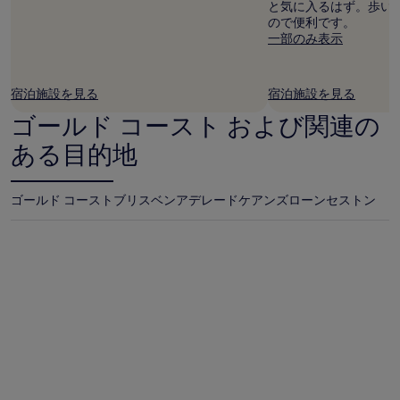
は
と気に入るはず。歩い
変
ので便利です。
動
一部のみ表示
す
る
場
宿泊施設を見る
宿泊施設を見る
合
が
ゴールド コースト および関連の
あ
ある目的地
り
ま
す。
別
ゴールド コースト
ブリスベン
アデレード
ケアンズ
ローンセストン
途、
利
用
規
約
が
適
用
さ
れ
る
場