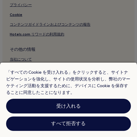
プライバシー
ゴールド コーストの駐車場のあるホテル
Cookie
ゴールド コーストのジムのあるホテル
コンテンツガイドラインおよびコンテンツの報告
ゴールド コーストの朝食無料のホテル
Hotels.com リワードの利用規約
ゴールド コーストのキッチン付きのホテル
ゴールド コーストのペットと泊まれるホテル
その他の情報
ゴールド コーストのコテージ
当社について
ゴールド コーストのホステル
採用情報
ゴールド コーストのヴィラ
「すべての Cookie を受け入れる」をクリックすると、サイトナ
ビゲーションを強化し、サイトの使用状況を分析し、弊社のマー
旅行ガイド
ゴールド コーストのアパートメント
ケティング活動を支援するために、デバイスに Cookie を保存す
Hotels.com リワード
ゴールド コーストのアパートスタイルホテル
ることに同意したことになります。
ゴールド コーストのリゾート
* 一部のホテルは、チェックイン日の 24 時間以上前までにキャンセルす
受け入れる
ることを条件としています。詳細はウェブサイトでご覧ください。
ゴールド コーストのゲストハウス
© 2026 Hotels.com, L.P., an Expedia Group company. All rights reserved.
Hotels.com および Hotels.com のロゴは、Hotels.com, L.P. の商標または
ゴールド コーストのベッド & ブレックファスト
登録商標です。
すべて拒否する
ゴールド コーストのモーテル
ゴールド コーストのキャビン