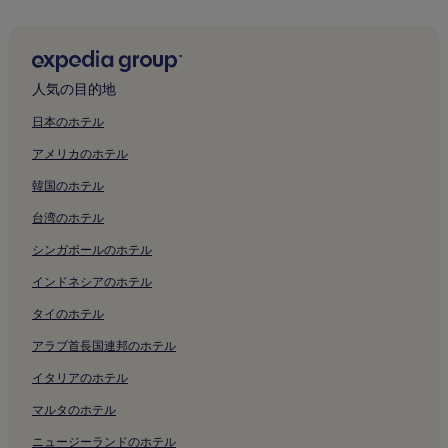
サーファーズ パラダイス ビーチフロント マーケッツ付近のホ
テル
マッキンタッシュ アイランド パーク付近のホテル
人気の目的地
サーファーズ パラダイス付近のホテル
ブロードビーチ サウス ライトレール駅付近のホテル
日本のホテル
チェブロン島のホテル
アメリカのホテル
ブロードビーチ ボウルズ クラブ付近のホテル
韓国のホテル
フロリダ ガーデンズ駅付近のホテル
台湾のホテル
イスル・オブ・カプリのホテル
シンガポールのホテル
カプリ オン ビア ローマ付近のホテル
インドネシアのホテル
サーファーズ パラダイスのプールのあるホテル
タイのホテル
サーファーズ パラダイスのキッチン付きのホテル
アラブ首長国連邦のホテル
サーファーズ パラダイスのホステル
イタリアのホテル
サーファーズ パラダイスの 3 つ星ホテル
マルタのホテル
サーファーズ パラダイスの 4 つ星ホテル
ニュージーランドのホテル