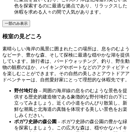
色を探索するのに最適な拠点であり、リラックスした
休暇を求める人々の間で人気があります。
一部のみ表示
根室の見どころ
素晴らしい海岸の風景に囲まれたこの場所は、息をのむよう
なビーチ、豊かな森、そして探検に最適な穏やかな湖を提供
しています。旅行者は、バードウォッチング、釣り、野生動
物の観察のほか、ハイキングやボートなどのアクティビティ
を楽しむことができます。その自然の美しさとアウトドアア
ドベンチャーは、自然愛好家にとって理想的な休暇先です。
野付埼灯台
– 周囲の海岸線の息をのむような景色を提
供する歴史的建造物である象徴的な野付埼灯台の下に
立ってみましょう。近くの小道をのんびり散策し、新
鮮な潮風と北海道の真髄を体現する美しい景色をお楽
しみください。
ポガワ史跡の森公園
– ポガワ史跡の森公園の豊かな緑
を探索しましょう。この広大な森は、穏やかなハイキ