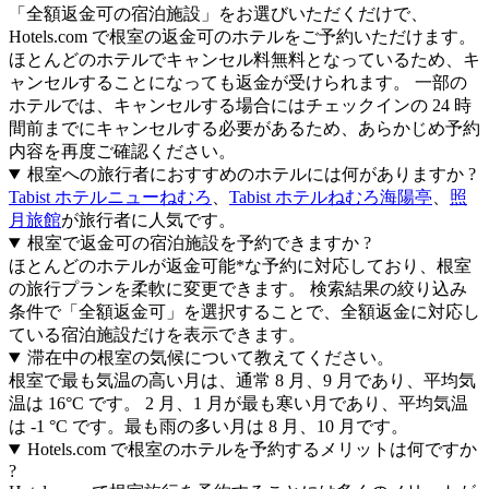
「全額返金可の宿泊施設」をお選びいただくだけで、
Hotels.com で根室の返金可のホテルをご予約いただけます。
ほとんどのホテルでキャンセル料無料となっているため、キ
ャンセルすることになっても返金が受けられます。 一部の
ホテルでは、キャンセルする場合にはチェックインの 24 時
間前までにキャンセルする必要があるため、あらかじめ予約
内容を再度ご確認ください。
根室への旅行者におすすめのホテルには何がありますか ?
Tabist ホテルニューねむろ
、
Tabist ホテルねむろ海陽亭
、
照
月旅館
が旅行者に人気です。
根室で返金可の宿泊施設を予約できますか ?
ほとんどのホテルが返金可能*な予約に対応しており、根室
の旅行プランを柔軟に変更できます。 検索結果の絞り込み
条件で「全額返金可」を選択することで、全額返金に対応し
ている宿泊施設だけを表示できます。
滞在中の根室の気候について教えてください。
根室で最も気温の高い月は、通常 8 月、9 月であり、平均気
温は 16°C です。 2 月、1 月が最も寒い月であり、平均気温
は -1 °C です。最も雨の多い月は 8 月、10 月です。
Hotels.com で根室のホテルを予約するメリットは何ですか
?