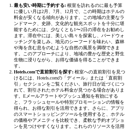
最も安い時期に予約する:
根室を訪れるのに最も予算
に優しい月は2月、7月、12月で、この時期はホテルの
料金が安くなる傾向があります。この地域の主要なラ
ンドマーク、史跡、文化的な観光スポットを十分に堪
能するためには、少なくとも1〜2日の滞在をお勧めし
ます。滞在中には、美しい島々を探索し、バードウォ
ッチングを楽しみ、地元のシーフードを味わい、森林
や海を含む息をのむような自然の風景を満喫できま
す。このアプローチにより、地域の豊かな歴史と野生
生物に浸りながら、お得な価値を得ることができま
す。
Hotels.comで直前割引を探す:
根室への直前割引を見つ
けるには、Hotels.comの「ディール」または「直前割
引」セクションをご覧ください。旅行日が近づくにつ
れて、割引されたホテル料金が見つかる場合がありま
す。Eメールアラートやプッシュ通知を有効にする
と、フラッシュセールや特別プロモーションの情報を
得られ、お得な割引を活用できます。さらに、アプリ
のスマートショッピングツールを使用すると、ホテル
の価格やアメニティを比較でき、柔軟な予約オプショ
ンを見つけやすくなります。これらのリソースを活用