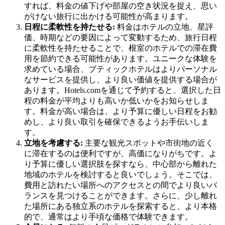
すれば、料金の値下げや部屋の空き状況を捉え、思い
がけない旅行に出かける可能性が高まります。
日程に柔軟性を持たせる:
料金はホテルの立地、星評
価、時期などの要因によって変動するため、旅行日程
に柔軟性を持たせることで、根室のホテルでの滞在費
用を節約できる可能性があります。ユニークな体験を
求めている場合、ブティックホテルはよりパーソナル
なサービスを提供し、より良い価値を提供する場合が
あります。Hotels.comを通じて予約すると、選択した日
程の料金が平均よりも高いか低いかをお知らせしま
す。料金が高い場合は、より予算に優しい日程をお勧
めし、より良い取引を確保できるようお手伝いしま
す。
立地を考慮する:
主要な観光スポットや市街地の近く
に滞在するのは便利ですが、高価になりがちです。よ
り予算に優しい選択肢を探すなら、中心部から離れた
地域のホテルを検討すると良いでしょう。そこでは、
費用と訪れたい場所へのアクセスとの間でより良いバ
ランスを見つけることができます。さらに、少し離れ
た場所にある独立系のホテルを探索すると、より本格
的で、通常はより手頃な価格で体験できます。