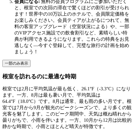
会員になる:
無料の会員プログラムにご参加いただく
と、根室での次回の滞在で驚くほどの割引が受けられ
ます！世界中の10万以上のホテルで、会員限定価格を
お楽しみください。会員ティアが上がるにつれて、無
料の客室アップグレード（空室状況による）や、一部
のVIPアクセス施設での飲食割引など、素晴らしい特
典が利用できるようになります。これらの特典をお見
逃しなく—今すぐ登録して、完璧な旅行の計画を始め
ましょう！
一部のみ表示
根室を訪れるのに最適な時期
根室では2月に平均気温が最も低く、26.1°F（-3.3°C）になり
ます。一方、8月は最も暑い月で、平均気温は
64.4°F（18.0°C）です。8月は通常、最も雨の多い月です。根
室では7月から9月が観光のピークシーズンで、より多くの観
光客を魅了します。このピーク期間中、天気は概ね晴れから
曇りがちで、小雨を伴います。一方、10月から12月は比較的
静かな時期で、小雨とほとんど晴天が特徴です。