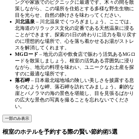
ングや家族でのピクニックに最適です。木々の間を散
策しながら、この場所を住処とする多様な野生生物に
目を光らせ、自然の静けさを味わってください。
川北温泉
– 川北温泉でくつろぎましょう。ここでは、
北海道のリラックス文化の定番である天然温泉に浸る
ことができます。探索の1日の終わりに活力を取り戻す
のに理想的な場所で、心を落ち着かせるお湯がストレ
スを解消してくれます。
MGロード
– 地元の店や飲食店で賑わう活気あるMGロ
ードを散策しましょう。根室の活気ある雰囲気に浸り
ながら、地元の料理を味わい、ユニークなお土産を探
すのに最適な場所です。
落石岬
– 日本最北端地域の険しい美しさを披露する息
をのむような岬、落石岬を訪れてみましょう。劇的な
崖とパノラマの海の景色を堪能し、目を見張るばかり
の広大な景色の写真を撮ることを忘れないでくださ
い。
一部のみ表示
根室のホテルを予約する際の賢い節約術5選