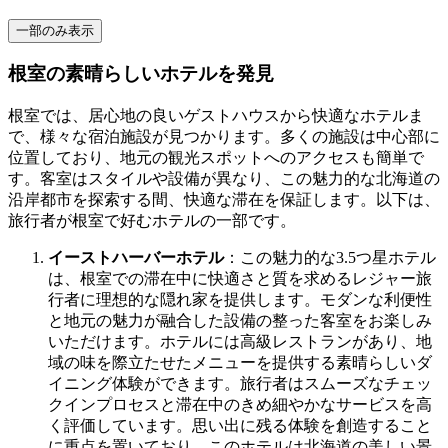
一部のみ表示
根室の素晴らしいホテルを発見
根室では、居心地の良いゲストハウスから快適なホテルま
で、様々な宿泊施設が見つかります。多くの施設は中心部に
位置しており、地元の観光スポットへのアクセスも簡単で
す。客室はスタイルや設備が異なり、この魅力的な北海道の
沿岸都市を探索する間、快適な滞在を保証します。以下は、
旅行者が根室で好むホテルの一部です。
イーストハーバーホテル
：この魅力的な3.5つ星ホテル
は、根室での滞在中に快適さと質を求めるレジャー旅
行者に理想的な隠れ家を提供します。モダンな利便性
と地元の魅力が融合した設備の整った客室をお楽しみ
いただけます。ホテルには高級レストランがあり、地
域の味を際立たせたメニューを提供する素晴らしいダ
イニング体験ができます。旅行者はスムーズなチェッ
クインプロセスと滞在中のきめ細やかなサービスを高
く評価しています。思い出に残る体験を創造すること
に重点を置いており、このホテルは北海道の美しい景