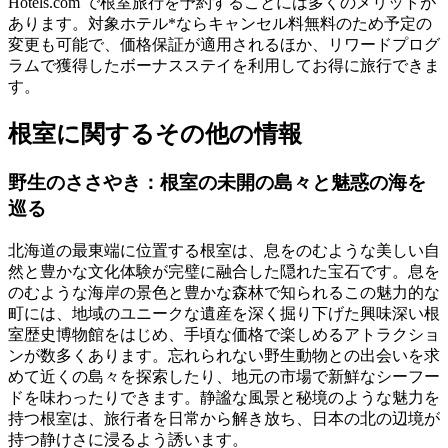
Hotels.com で根室旅行を予約することには多くのメリットが
あります。対象ホテル*ならキャンセル料無料のため予定の
変更も可能で、価格保証が適用されるほか、リワードプログ
ラムで獲得したボーナスステイを利用してお得に旅行できま
す。
根室に関するその他の情報
野生のささやき：根室の未開の島々と魅惑の海を
巡る
北海道の最東端に位置する根室は、息をのむような美しい自
然と豊かな文化体験が完璧に融合した隠れた宝石です。息を
のむような海岸の景色と豊かな森林で知られるこの魅力的な
町には、地域のユニークな遺産を深く掘り下げた興味深い根
室歴史博物館をはじめ、手頃な価格で楽しめるアトラクショ
ンが数多くあります。忘れられない野生動物との出会いを求
めて近くの島々を探索したり、地元の市場で新鮮なシーフー
ドを味わったりできます。静謐な風景と秘境のような魅力を
持つ根室は、旅行者を日常から解き放ち、日本の北の辺境が
持つ静けさに浸るよう誘います。