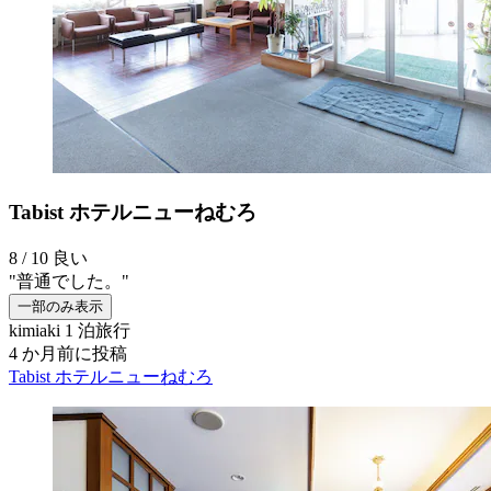
Tabist ホテルニューねむろ
8 / 10
良い
"普通でした。"
一部のみ表示
kimiaki
1 泊旅行
4 か月前に投稿
Tabist ホテルニューねむろ