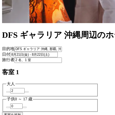
DFS ギャラリア 沖縄周辺の
目的地
日付
旅行者
客室 1
大人
子供
0 ～ 17 歳
客室を追加