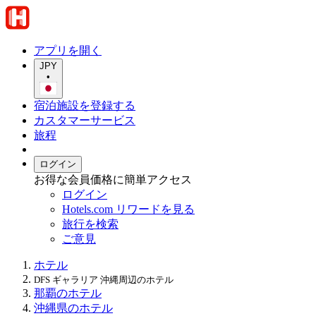
アプリを開く
JPY
•
宿泊施設を登録する
カスタマーサービス
旅程
ログイン
お得な会員価格に簡単アクセス
ログイン
Hotels.com リワードを見る
旅行を検索
ご意見
ホテル
DFS ギャラリア 沖縄周辺のホテル
那覇のホテル
沖縄県のホテル