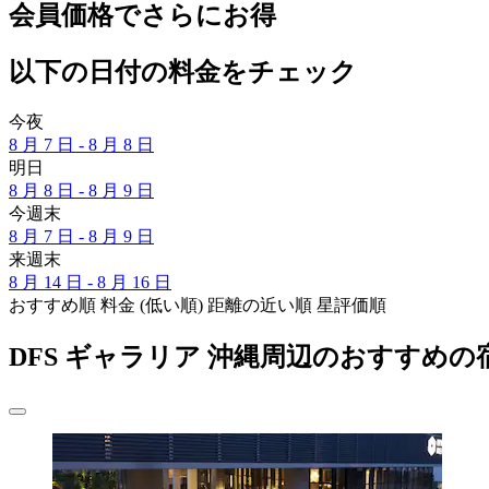
会員価格でさらにお得
以下の日付の料金をチェック
今夜
8 月 7 日 - 8 月 8 日
明日
8 月 8 日 - 8 月 9 日
今週末
8 月 7 日 - 8 月 9 日
来週末
8 月 14 日 - 8 月 16 日
おすすめ順
料金 (低い順)
距離の近い順
星評価順
DFS ギャラリア 沖縄周辺のおすすめの