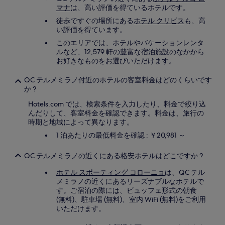
び
マナ
は、高い評価を得ているホテルです。
空
室
徒歩ですぐの場所にある
ホテル クリビス
も、高
状
い評価を得ています。
況
このエリアでは、ホテルやバケーションレンタ
は
ルなど、12,579 軒の豊富な宿泊施設のなかから
変
お好きなものをお選びいただけます。
動
す
QC テルメミラノ付近のホテルの客室料金はどのくらいです
る
か ?
場
合
Hotels.com では、検索条件を入力したり、料金で絞り込
が
んだりして、客室料金を確認できます。料金は、旅行の
あ
時期と地域によって異なります。
り
1 泊あたりの最低料金を確認 : ￥20,981 ～
ま
す。
別
QC テルメミラノの近くにある格安ホテルはどこですか ?
途、
ホテル スポーティング コローニョ
は、QC テル
利
メミラノの近くにあるリーズナブルなホテルで
用
す。ご宿泊の際には、ビュッフェ形式の朝食
規
(無料)、駐車場 (無料)、室内 WiFi (無料)をご利用
約
いただけます。
が
適