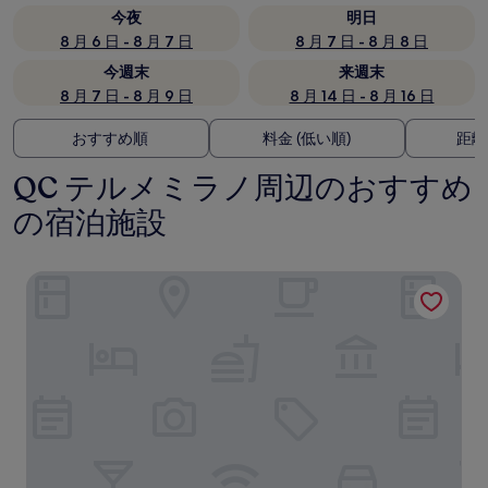
今夜
明日
8 月 6 日 - 8 月 7 日
8 月 7 日 - 8 月 8 日
今週末
来週末
8 月 7 日 - 8 月 9 日
8 月 14 日 - 8 月 16 日
おすすめ順
料金 (低い順)
距離
QC テルメミラノ周辺のおすすめ
の宿泊施設
シティ ポルタ ロマーナ ディモーラ