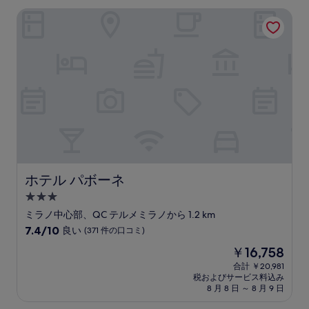
い、
は
ホテル パボーネ
(13
￥11,982
件
の
口
コ
ミ)
件
の
口
コ
ミ
ホテル パボーネ
ホテル パボーネ
3.0
つ
ミラノ中心部、QC テルメミラノから 1.2 km
星
10
7.4/10
良い
(371 件の口コミ)
宿
段
現
￥16,758
階
泊
在
中
合計 ￥20,981
施
の
税およびサービス料込み
7.4、
設
料
8 月 8 日 ～ 8 月 9 日
良
金
い、