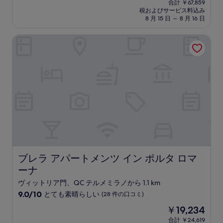
中
合計 ￥67,859
施
の
税およびサービス料込み
9.0、
設
料
8 月 15 日 ～ 8 月 16 日
と
金
て
は
ブレラ アパートメンツ イン ポルタ ロマーナ
も
￥57,715
素
晴
ら
し
い、
(1,002
件
の
口
コ
ミ)
件
の
ブレラ アパートメンツ イン ポルタ ロマーナ
ブレラ アパートメンツ イン ポルタ ロマ
口
ーナ
コ
ミ
ヴィットリア門、QC テルメミラノから 1.1 km
10
9.0/10
とても素晴らしい
(28 件の口コミ)
段
現
￥19,234
階
在
中
合計 ￥24,619