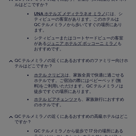
ルはどこですか ?
UNA ホテルズ メディテラネオ ミラノ
には、シ
ティビューの客室があります。このホテルは
QC テルメミラノから歩いてすぐの場所にあり
ます。
シティビューまたはコートヤードビューの客室
がある
ジュニア ホテルズ ボッコーニ ミラノ
も
おすすめです。
QC テルメミラノの近くにあるおすすめのファミリー向けホ
テルはどこですか ?
ホテル クリビス
は、家族全員で快適に過ごせる
ホテルです。ご宿泊の際にはベビーベッド (無
料)をご利用いただけます。QC テルメミラノは
徒歩ですぐの場所にあります。
ホテル ピアチェンツァ
も、家族旅行におすすめ
のホテルです。
QC テルメミラノの近くにあるおすすめの高級ホテルはどこ
ですか ?
QC テルメミラノから徒歩で 17 分の場所にある