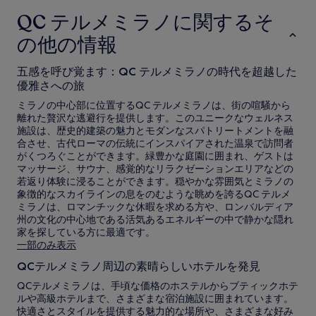
QC テルメミラノに関するそ
の他の情報
五感を呼び覚ます：QC テルメミラノの時代を超越した
優雅さへの旅
ミラノの中心部に位置するQC テルメミラノは、街の喧騒から
離れた贅沢な逃避行を提供します。このユニークなウェルネス
施設は、歴史的建築の魅力とモダンなスパトリートメントを融
合させ、古代ローマの伝統にインスパイアされた温泉で訪問者
がくつろぐことができます。緑豊かな庭園に囲まれ、ゲストは
マッサージ、サウナ、感覚的なリラクゼーションエリアなどの
若返り体験に浸ることができます。穏やかな雰囲気とミラノの
象徴的なスカイラインの息をのむような眺めを誇るQC テルメ
ミラノは、ロマンチックな休暇を求める方や、ロンバルディア
州の文化の中心地である活気あるエネルギーの中で静かな隠れ
家を探している方に最適です。
一部のみ表示
QCテルメミラノ周辺の素晴らしいホテルを発見
QCテルメミラノは、手頃な価格のホステルからブティックホテ
ルや高級ホテルまで、さまざまな宿泊施設に囲まれています。
快適さとスタイルを提供する魅力的な場所や、さまざまな好み