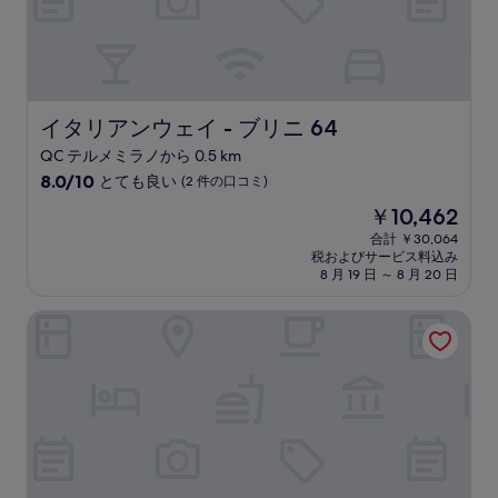
件
の
口
コ
ミ)
件
の
イタリアンウェイ - ブリニ 64
イタリアンウェイ - ブリニ 64
口
QC テルメミラノから 0.5 km
コ
10
ミ
8.0/10
とても良い
(2 件の口コミ)
段
現
￥10,462
階
在
中
合計 ￥30,064
の
税およびサービス料込み
8.0、
料
8 月 19 日 ～ 8 月 20 日
と
金
て
は
ノタミ - コージー・ホーム - ポルタ・ロマーナMM3
も
￥10,462
良
い、
(2
件
の
口
コ
ミ)