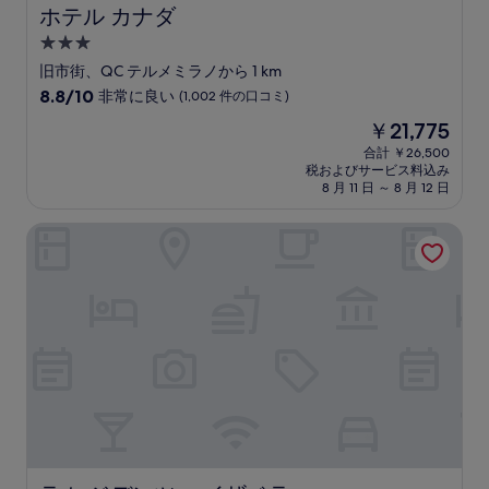
の
ホテル カナダ
ホテル カナダ
口
3.0
コ
つ
ミ
旧市街、QC テルメミラノから 1 km
星
10
8.8/10
非常に良い
(1,002 件の口コミ)
宿
段
現
￥21,775
階
泊
在
中
合計 ￥26,500
施
の
税およびサービス料込み
8.8、
設
料
8 月 11 日 ～ 8 月 12 日
非
金
常
は
ラ レジデンツァ イザベラ
に
￥21,775
良
い、
(1,002
件
の
口
コ
ミ)
件
の
口
コ
ミ