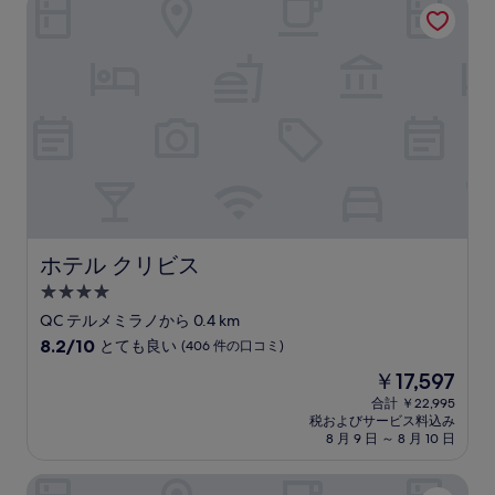
ホテル クリビス
￥9,481
素
晴
ら
し
い、
(2
件
の
口
コ
ミ)
件
の
ホテル クリビス
ホテル クリビス
口
4.0
コ
つ
ミ
QC テルメミラノから 0.4 km
星
10
8.2/10
とても良い
(406 件の口コミ)
宿
段
現
￥17,597
階
泊
在
中
合計 ￥22,995
施
の
税およびサービス料込み
8.2、
設
料
8 月 9 日 ～ 8 月 10 日
と
金
て
は
チレーネ アパートメント
も