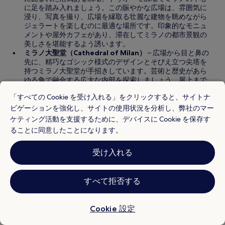
に足を踏み入れましょう。この賑やかな広場は、雰囲気に
浸り、写真を撮り、広場を縁取る壮麗な建物を眺めながら
ジェラートを楽しむのに最適な場所です。印象的なモニュ
メントや屋外カフェがあり、滞在してミラノの都市景観の
美しさを堪能するよう誘います。
ミラノ大聖堂（Cathedral of Milan）
– 広場から目と鼻の
先に、精巧なゴシック様式のデザインとそびえ立つ尖塔を
持つミラノ大聖堂が手招きしています。芸術と歴史があら
ゆる角で融合する広大な内部を探索しましょう。屋上まで
登ると、息をのむような街の景色を眺められ、大聖堂の見
「すべての Cookie を受け入れる」をクリックすると、サイトナ
事な彫刻を間近で見ることができます。この象徴的な建造
物は、単なる礼拝所ではありません。ミラノの豊かな建築
ビゲーションを強化し、サイトの使用状況を分析し、弊社のマー
遺産を物語る証です。
ケティング活動を支援するために、デバイスに Cookie を保存す
一部のみ表示
ることに同意したことになります。
QC Termemilano付近のホテル予約で賢く節約する5つ
のヒント
受け入れる
最も安い時期に予約する:
QC Termemilanoを訪れるのに最
も予算に優しい時期は1月、3月、12月で、ホテルの料金が安
すべて拒否する
くなる傾向があります。手頃な価格で充実した体験をする
には、地域の主要なランドマークや文化的な魅力を十分に
探索するために、少なくとも2〜3日滞在することをお勧め
Cookie 設定
します。滞在中は、大聖堂、モニュメント、博物館などの
歴史的建造物だけでなく、活気ある芸術や演劇、ライブ音