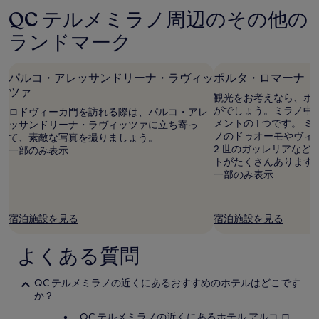
間
ミ
QC テルメミラノ周辺のその他の
に
お
ランドマーク
け
る
1
パルコ・アレッサンドリーナ・ラヴィッ
ポルタ・ロマーナ
泊
大
ツァ
観光をお考えなら、ポ
人
がでしょう。ミラノ中
ロドヴィーカ門を訪れる際は、パルコ・アレ
2
メントの 1 つです。 
ッサンドリーナ・ラヴィッツァに立ち寄っ
名
ノのドゥオーモやヴィ
て、素敵な写真を撮りましょう。
利
2 世のガッレリアなど
一部のみ表示
用
トがたくさんあります
時
一部のみ表示
の
最
低
宿泊施設を見る
宿泊施設を見る
価
格
で
よくある質問
す。
料
QC テルメミラノの近くにあるおすすめのホテルはどこです
金
か ?
お
よ
QC テルメミラノの近くにある
ホテル アルコ ロ