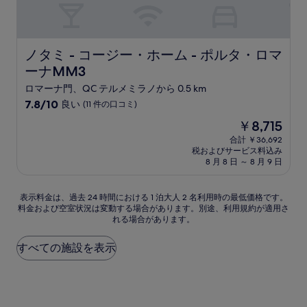
件
の
口
コ
ミ
ノタミ - コージー・ホーム - ポルタ・ロマーナMM3
ノタミ - コージー・ホーム - ポルタ・ロマ
ーナMM3
ロマーナ門、QC テルメミラノから 0.5 km
10
7.8/10
良い
(11 件の口コミ)
段
現
￥8,715
階
在
中
合計 ￥36,692
の
税およびサービス料込み
7.8、
料
8 月 8 日 ～ 8 月 9 日
良
金
い、
は
(11
表
￥8,715
表示料金は、過去 24 時間における 1 泊大人 2 名利用時の最低価格です。
件
料金および空室状況は変動する場合があります。別途、利用規約が適用さ
示
の
れる場合があります。
料
口
金
コ
は、
すべての施設を表示
ミ)
過
件
去
の
24
口
時
コ