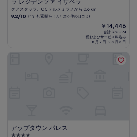
ラ レジデンツァ イザベラ
ラ レジデンツァ イザベラ
グアスタッラ、QC テルメミラノから 0.6 km
10
9.2/10
とても素晴らしい
(216 件の口コミ)
段
現
￥14,446
階
在
中
合計 ￥23,361
の
税およびサービス料込み
9.2、
料
8 月 7 日 ～ 8 月 8 日
と
金
て
は
アップタウン パレス
も
￥14,446
素
晴
ら
し
い、
(216
件
の
口
コ
ミ)
件
の
アップタウン パレス
アップタウン パレス
口
4.0
コ