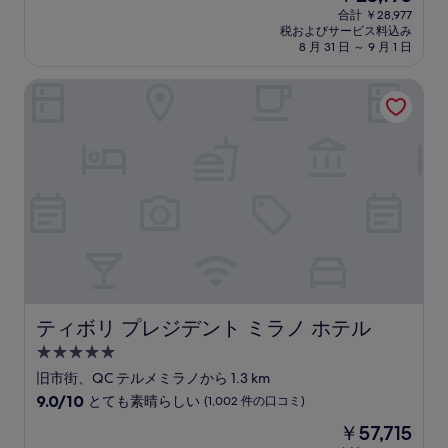
在
中
合計 ￥28,977
の
税およびサービス料込み
9.0、
料
8 月 31 日 ～ 9 月 1 日
と
金
て
は
ティボリ プレジデント ミラノ ホテル
も
￥23,195
素
晴
ら
し
い、
(26
件
の
口
コ
ミ)
件
の
ティボリ プレジデント ミラノ ホテル
ティボリ プレジデント ミラノ ホテル
口
5.0
コ
つ
ミ
旧市街、QC テルメミラノから 1.3 km
星
10
9.0/10
とても素晴らしい
(1,002 件の口コミ)
宿
段
現
￥57,715
階
泊
在