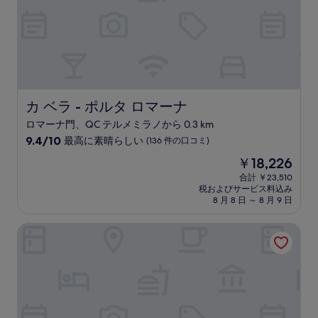
(4
件
の
口
コ
ミ)
件
の
カ ベラ - ポルタ ロマーナ
カ ベラ - ポルタ ロマーナ
口
ロマーナ門、QC テルメミラノから 0.3 km
コ
10
ミ
9.4/10
最高に素晴らしい
(136 件の口コミ)
段
現
￥18,226
階
在
中
合計 ￥23,510
の
税およびサービス料込み
9.4、
料
8 月 8 日 ～ 8 月 9 日
最
金
高
は
イタリアンウェイ - ブリニ 64
に
￥18,226
素
晴
ら
し
い、
(136