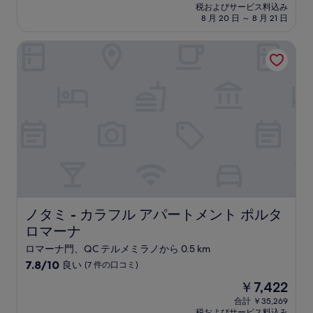
の
税およびサービス料込み
9.0、
料
8 月 20 日 ～ 8 月 21 日
と
金
て
は
ノタミ - カラフル アパートメント ポルタ ロマーナ
も
￥19,234
素
晴
ら
し
い、
(28
件
の
口
コ
ミ)
件
の
ノタミ - カラフル アパートメント ポルタ ロマーナ
ノタミ - カラフル アパートメント ポルタ
口
ロマーナ
コ
ミ
ロマーナ門、QC テルメミラノから 0.5 km
10
7.8/10
良い
(7 件の口コミ)
段
現
￥7,422
階
在
中
合計 ￥35,269
の
税およびサービス料込み