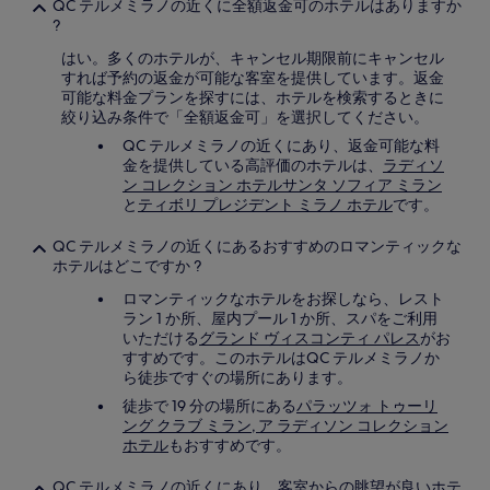
QC テルメミラノの近くに全額返金可のホテルはありますか
用
?
さ
れ
はい。多くのホテルが、キャンセル期限前にキャンセル
る
すれば予約の返金が可能な客室を提供しています。返金
場
可能な料金プランを探すには、ホテルを検索するときに
合
絞り込み条件で「全額返金可」を選択してください。
が
あ
QC テルメミラノの近くにあり、返金可能な料
り
金を提供している高評価のホテルは、
ラディソ
ま
ン コレクション ホテルサンタ ソフィア ミラン
す。
と
ティボリ プレジデント ミラノ ホテル
です。
QC テルメミラノの近くにあるおすすめのロマンティックな
ホテルはどこですか ?
ロマンティックなホテルをお探しなら、レスト
ラン 1 か所、屋内プール 1 か所、スパをご利用
いただける
グランド ヴィスコンティ パレス
がお
すすめです。このホテルはQC テルメミラノか
ら徒歩ですぐの場所にあります。
徒歩で 19 分の場所にある
パラッツォ トゥーリ
ング クラブ ミラン, ア ラディソン コレクション
ホテル
もおすすめです。
QC テルメミラノの近くにあり、客室からの眺望が良いホテ