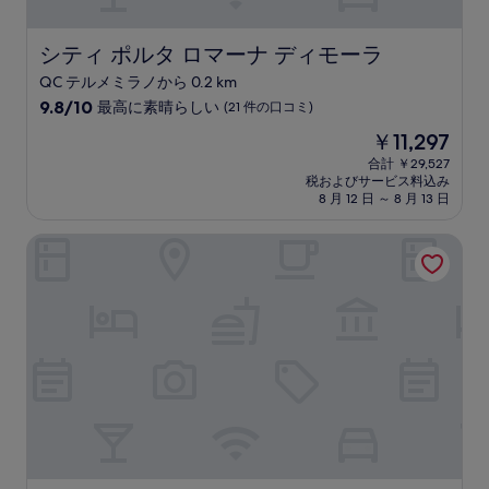
シティ ポルタ ロマーナ ディモーラ
シティ ポルタ ロマーナ ディモーラ
QC テルメミラノから 0.2 km
10
9.8/10
最高に素晴らしい
(21 件の口コミ)
段
現
￥11,297
階
在
中
合計 ￥29,527
の
税およびサービス料込み
9.8、
料
8 月 12 日 ～ 8 月 13 日
最
金
高
は
ホテル カナダ
に
￥11,297
素
晴
ら
し
い、
(21
件
の
口
コ
ミ)
件