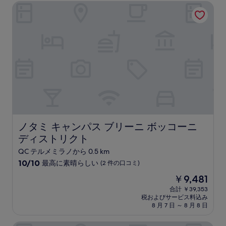
は
ノタミ キャンパス ブリーニ ボッコーニ ディストリクト
(371
￥16,758
件
の
口
コ
ミ)
件
の
口
コ
ミ
ノタミ キャンパス ブリーニ ボッコーニ ディストリクト
ノタミ キャンパス ブリーニ ボッコーニ
ディストリクト
QC テルメミラノから 0.5 km
10
10/10
最高に素晴らしい
(2 件の口コミ)
段
現
￥9,481
階
在
中
合計 ￥39,353
の
税およびサービス料込み
10.0、
料
8 月 7 日 ～ 8 月 8 日
最
金
高
は
に