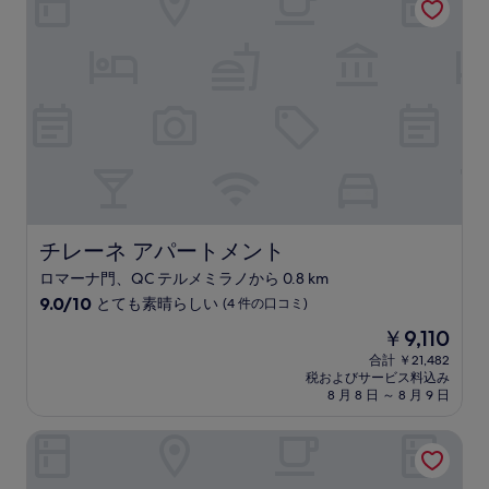
￥17,597
良
い、
(406
件
の
口
コ
ミ)
件
の
口
コ
ミ
チレーネ アパートメント
チレーネ アパートメント
ロマーナ門、QC テルメミラノから 0.8 km
10
9.0/10
とても素晴らしい
(4 件の口コミ)
段
現
￥9,110
階
在
中
合計 ￥21,482
の
税およびサービス料込み
9.0、
料
8 月 8 日 ～ 8 月 9 日
と
金
て
は
グランド ヴィスコンティ パレス
も
￥9,110
素
晴