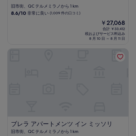
つ
ミ
旧市街、QC テルメミラノから 1 km
星
10
8.6/10
非常に良い
(1,009 件の口コミ)
宿
段
現
￥27,068
階
泊
在
中
合計 ￥33,412
施
の
税およびサービス料込み
8.6、
設
料
8 月 10 日 ～ 8 月 11 日
非
金
常
は
ブレラ アパートメンツ イン ミッソリ
に
￥27,068
良
い、
(1,009
件
の
口
コ
ミ)
件
の
口
コ
ミ
ブレラ アパートメンツ イン ミッソリ
ブレラ アパートメンツ イン ミッソリ
旧市街、QC テルメミラノから 1 km