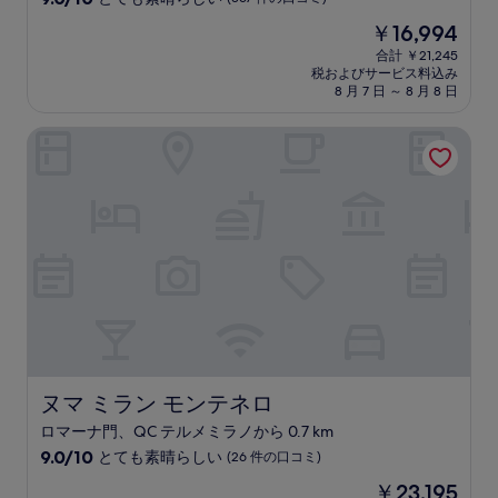
宿
段
現
￥16,994
階
泊
在
中
合計 ￥21,245
施
の
税およびサービス料込み
9.0、
設
料
8 月 7 日 ～ 8 月 8 日
と
金
て
は
ヌマ ミラン モンテネロ
も
￥16,994
素
晴
ら
し
い、
(367
件
の
口
コ
ミ)
件
の
ヌマ ミラン モンテネロ
ヌマ ミラン モンテネロ
口
ロマーナ門、QC テルメミラノから 0.7 km
コ
10
ミ
9.0/10
とても素晴らしい
(26 件の口コミ)
段
現
￥23,195
階