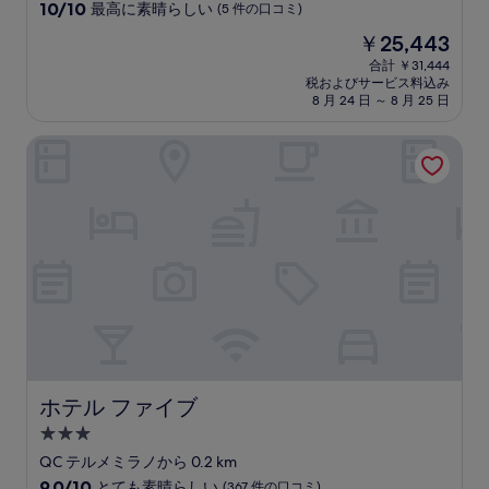
10
10/10
最高に素晴らしい
(5 件の口コミ)
段
現
￥25,443
階
在
中
合計 ￥31,444
の
税およびサービス料込み
10.0、
料
8 月 24 日 ～ 8 月 25 日
最
金
高
は
ホテル ファイブ
に
￥25,443
素
晴
ら
し
い、
(5
件
の
口
コ
ミ)
件
の
ホテル ファイブ
ホテル ファイブ
口
3.0
コ
つ
ミ
QC テルメミラノから 0.2 km
星
10
9.0/10
とても素晴らしい
(367 件の口コミ)