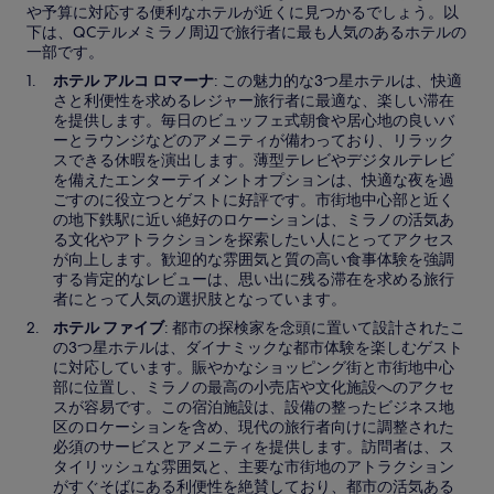
や予算に対応する便利なホテルが近くに見つかるでしょう。以
下は、QCテルメミラノ周辺で旅行者に最も人気のあるホテルの
一部です。
ホテル アルコ ロマーナ
: この魅力的な3つ星ホテルは、快適
さと利便性を求めるレジャー旅行者に最適な、楽しい滞在
を提供します。毎日のビュッフェ式朝食や居心地の良いバ
ーとラウンジなどのアメニティが備わっており、リラック
スできる休暇を演出します。薄型テレビやデジタルテレビ
を備えたエンターテイメントオプションは、快適な夜を過
ごすのに役立つとゲストに好評です。市街地中心部と近く
の地下鉄駅に近い絶好のロケーションは、ミラノの活気あ
る文化やアトラクションを探索したい人にとってアクセス
が向上します。歓迎的な雰囲気と質の高い食事体験を強調
する肯定的なレビューは、思い出に残る滞在を求める旅行
者にとって人気の選択肢となっています。
ホテル ファイブ
: 都市の探検家を念頭に置いて設計されたこ
の3つ星ホテルは、ダイナミックな都市体験を楽しむゲスト
に対応しています。賑やかなショッピング街と市街地中心
部に位置し、ミラノの最高の小売店や文化施設へのアクセ
スが容易です。この宿泊施設は、設備の整ったビジネス地
区のロケーションを含め、現代の旅行者向けに調整された
必須のサービスとアメニティを提供します。訪問者は、ス
タイリッシュな雰囲気と、主要な市街地のアトラクション
がすぐそばにある利便性を絶賛しており、都市の活気ある