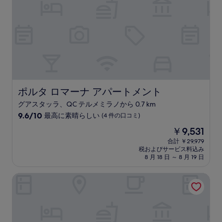
件
の
口
コ
ミ)
件
の
口
コ
ミ
ポルタ ロマーナ アパートメント
ポルタ ロマーナ アパートメント
グアスタッラ、QC テルメミラノから 0.7 km
10
9.6/10
最高に素晴らしい
(4 件の口コミ)
段
現
￥9,531
階
在
中
合計 ￥29,979
の
税およびサービス料込み
9.6、
料
8 月 18 日 ～ 8 月 19 日
最
金
高
は
カ ベラ - ポルタ ロマーナ
に
￥9,531
素
晴
ら
し
い、