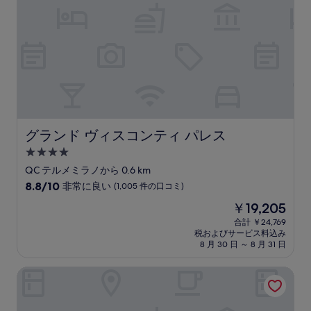
ら
し
い、
(4
件
の
口
コ
ミ)
件
の
グランド ヴィスコンティ パレス
グランド ヴィスコンティ パレス
口
4.0
コ
つ
ミ
QC テルメミラノから 0.6 km
星
10
8.8/10
非常に良い
(1,005 件の口コミ)
宿
段
現
￥19,205
階
泊
在
中
合計 ￥24,769
施
の
税およびサービス料込み
8.8、
設
料
8 月 30 日 ～ 8 月 31 日
非
金
常
は
ポルタ ロマーナ アパートメント
に
￥19,205
良
い、
(1,005