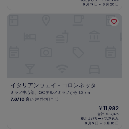
7.8、
料
8 月 19 日 ～ 8 月 20 日
良
金
い、
は
イタリアンウェイ - コロンネッタ
(7
￥7,422
件
の
口
コ
ミ)
件
の
口
コ
ミ
イタリアンウェイ - コロンネッタ
イタリアンウェイ - コロンネッタ
ミラノ中心部、QC テルメミラノから 1.2 km
10
7.8/10
良い
(13 件の口コミ)
段
現
￥11,982
階
在
中
合計 ￥37,375
の
税およびサービス料込み
7.8、
料
8 月 9 日 ～ 8 月 10 日
良
金