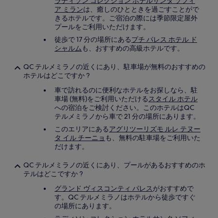
ラディソン コレクション ホテルサンタ ソフィ
ア ミラン
は、癒しのひとときを過ごすことがで
きるホテルです。ご宿泊の際には季節限定屋外
プールをご利用いただけます。
徒歩で 17 分の場所にある
プチ パレス ホテル ド
シャルム
も、おすすめの高級ホテルです。
QC テルメミラノの近くにあり、駐車場が無料のおすすめの
ホテルはどこですか ?
車で訪れるのに便利なホテルをお探しなら、駐
車場 (無料)をご利用いただける
スタイル ホテル
への宿泊をご検討ください。このホテルはQC
テルメミラノから車で 21 分の場所にあります。
このエリアにある
アグリツーリズモ ルレ テヌー
タ イル チーニョ
も、無料の駐車場をご利用いた
だけます。
QC テルメミラノの近くにあり、プールがあるおすすめのホ
テルはどこですか ?
グランド ヴィスコンティ パレス
がおすすめで
す。QC テルメミラノはホテルから徒歩ですぐ
の場所にあります。