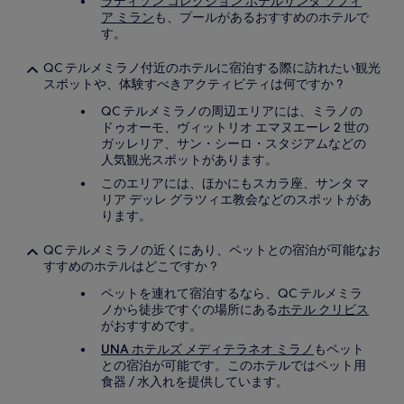
ラディソン コレクション ホテルサンタ ソフィ
ア ミラン
も、プールがあるおすすめのホテルで
す。
QC テルメミラノ付近のホテルに宿泊する際に訪れたい観光
スポットや、体験すべきアクティビティは何ですか ?
QC テルメミラノの周辺エリアには、ミラノの
ドゥオーモ、ヴィットリオ エマヌエーレ 2 世の
ガッレリア、サン・シーロ・スタジアムなどの
人気観光スポットがあります。
このエリアには、ほかにもスカラ座、サンタ マ
リア デッレ グラツィエ教会などのスポットがあ
ります。
QC テルメミラノの近くにあり、ペットとの宿泊が可能なお
すすめのホテルはどこですか ?
ペットを連れて宿泊するなら、QC テルメミラ
ノから徒歩ですぐの場所にある
ホテル クリビス
がおすすめです。
UNA ホテルズ メディテラネオ ミラノ
もペット
との宿泊が可能です。このホテルではペット用
食器 / 水入れを提供しています。