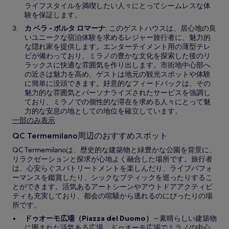
ライフスタイルを満喫したい人々にとってシームレスな体
験を保証します。
カ ベラ - ポルタ ロマーナ
: このゲストハウスは、居心地の良
いユニークな宿泊体験を求めるレジャー旅行者に、魅力的
な隠れ家を提供します。エンターテイメント用の薄型テレ
ビが備わっており、ミラノの豊かな文化を探索した後のリ
ラックスに快適な雰囲気を作り出します。市街地中心部へ
の近さは魅力を高め、ゲストは地元の観光スポットや体験
に簡単に没頭できます。好意的なフィードバックは、その
魅力的な雰囲気とパーソナライズされたサービスを強調し
ており、ミラノでの個性的な滞在を求める人々にとって魅
力的な安息の地としての地位を確立しています。
一部のみ表示
QC Termemilano周辺のおすすめスポット
QC Termemilanoは、歴史的な建築物と緑豊かな公園を背景に、
リラクゼーションと探求が心地よく融合した場所です。旅行者
は、心安らぐスパトリートメントを楽しんだり、ライブパフォ
ーマンスを鑑賞したり、シックなブティックを巡ったりするこ
とができます。活気あるアートシーンやアウトドアアクティビ
ティも充実しており、都会の喧騒から逃れるのにぴったりの場
所です。
ドゥオーモ広場（Piazza del Duomo）
– 素晴らしい建築物
に囲まれた活気ある広場、ドゥオーモ広場でミラノの中心