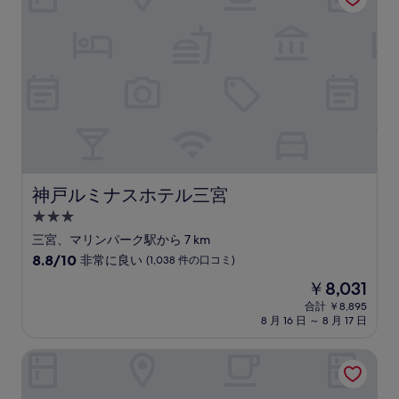
￥6,913
良
い、
(1,012
件
の
口
コ
ミ)
件
の
口
コ
神戸ルミナスホテル三宮
神戸ルミナスホテル三宮
ミ
3.0
つ
三宮、マリンパーク駅から 7 km
星
10
8.8/10
非常に良い
(1,038 件の口コミ)
宿
段
現
￥8,031
階
泊
在
中
合計 ￥8,895
施
の
8 月 16 日 ～ 8 月 17 日
8.8、
設
料
非
金
常
ホテル モンテ エルマーナ神戸 アマリー
は
に
￥8,031
良