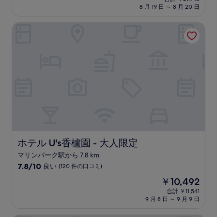
施
の
8 月 19 日 ～ 8 月 20 日
8.4、
設
料
と
金
て
ホテル U's香櫨園 - 大人限定
は
も
￥19,948
良
い、
(55
件
の
口
コ
ミ)
件
の
口
コ
ホテル U's香櫨園 - 大人限定
ホテル U's香櫨園 - 大人限定
ミ
マリンパーク駅から 7.8 km
10
7.8/10
良い
(120 件の口コミ)
段
現
￥10,492
階
在
中
合計 ￥11,541
の
9 月 8 日 ～ 9 月 9 日
7.8、
料
良
金