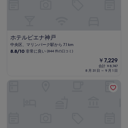
コ
ミ)
件
の
口
コ
ミ
ホテルピエナ神戸
ホテルピエナ神戸
中央区、マリンパーク駅から 7.1 km
10
8.8/10
非常に良い
(844 件の口コミ)
段
現
￥7,229
階
在
中
合計 ￥8,747
の
8 月 31 日 ～ 9 月 1 日
8.8、
料
非
金
常
ダイワロイネットホテル神戸三宮
は
に
￥7,229
良
い、
(844
件
の
口
コ
ミ)