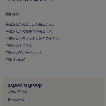
別
途、
利
宿泊施設
用
規
約
芦屋浜近くのプールのあるホテル
が
芦屋浜近くの駐車場のあるホテル
適
用
芦屋浜近くのキッチン付きのホテル
さ
れ
芦屋浜のホステル
る
芦屋浜のアパートメント
場
合
芦屋浜の旅館
が
あ
芦屋浜近くの格安ホテル
り
芦屋浜近くの高級ホテル
ま
す。
芦屋浜の 2 つ星ホテル
芦屋浜の 3 つ星ホテル
人気の目的地
芦屋浜の 4 つ星ホテル
日本のホテル
芦屋浜の 5 つ星ホテル