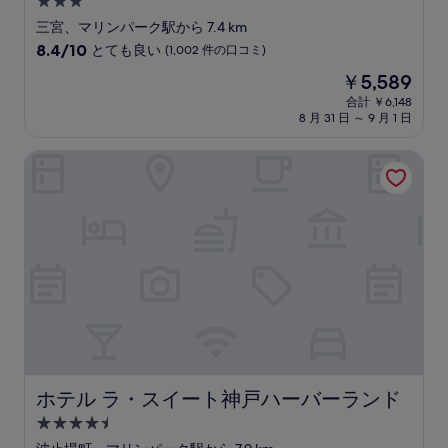
3.0
つ
三宮、マリンパーク駅から 7.4 km
星
10
8.4/10
とても良い
(1,002 件の口コミ)
宿
段
現
￥5,589
階
泊
在
中
合計 ￥6,148
施
の
8 月 31 日 ～ 9 月 1 日
8.4、
設
料
と
金
て
ホテル ラ・スイート神戸ハーバーランド
は
も
￥5,589
良
い、
(1,002
件
の
口
コ
ミ)
件
の
口
コ
ホテル ラ・スイート神戸ハーバーランド
ホテル ラ・スイート神戸ハーバーランド
ミ
4.5
つ