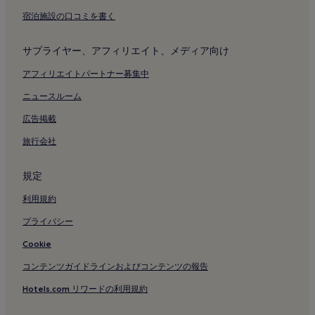
御前浜公園のアパートメント
宿泊施設の口コミを書く
御前浜公園の旅館
サプライヤー、アフィリエイト、メディア向け
御前浜公園の 4 つ星ホテル
神戸市立青少年科学館付近のホテル
アフィリエイトパートナー募集中
神戸どうぶつ王国付近のホテル
ニュースルーム
神戸アンパンマンこどもミュージアム & モール付近のホテル
広告掲載
世良美術館付近のホテル
旅行会社
芦屋公園付近のホテル
規定
白鶴酒造資料館付近のホテル
利用規約
神戸ファッション美術館付近のホテル
沢の鶴資料館付近のホテル
プライバシー
神戸港付近のホテル
Cookie
摂津本山駅付近のホテル
コンテンツガイドラインおよびコンテンツの報告
阪神御影駅付近のホテル
Hotels.com リワードの利用規約
阪神住吉駅付近のホテル