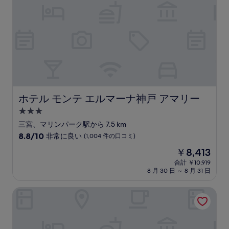
い、
(1,038
件
の
口
コ
ミ)
件
の
口
コ
ホテル モンテ エルマーナ神戸 アマリー
ホテル モンテ エルマーナ神戸 アマリー
ミ
3.0
つ
三宮、マリンパーク駅から 7.5 km
星
10
8.8/10
非常に良い
(1,004 件の口コミ)
宿
段
現
￥8,413
階
泊
在
中
合計 ￥10,919
施
の
8 月 30 日 ～ 8 月 31 日
8.8、
設
料
非
金
常
ザ ロイヤルパーク キャンバス 神戸三宮
は
に
￥8,413
良
い、
(1,004