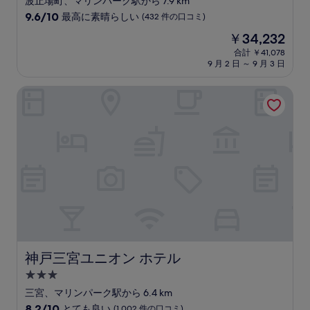
波止場町、マリンパーク駅から 7.9 km
星
10
9.6/10
最高に素晴らしい
(432 件の口コミ)
宿
段
現
￥34,232
階
泊
在
中
合計 ￥41,078
施
の
9 月 2 日 ～ 9 月 3 日
9.6、
設
料
最
金
高
神戸三宮ユニオン ホテル
は
に
￥34,232
素
晴
ら
し
い、
(432
件
の
口
コ
ミ)
件
神戸三宮ユニオン ホテル
神戸三宮ユニオン ホテル
の
3.0
口
コ
つ
三宮、マリンパーク駅から 6.4 km
ミ
星
10
8.2/10
とても良い
(1,002 件の口コミ)