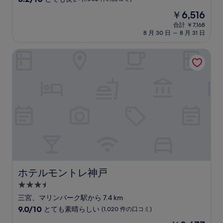
宿
段
現
￥6,516
階
泊
在
中
合計 ￥7,168
施
の
8 月 30 日 ～ 8 月 31 日
8.2、
設
料
と
金
て
ホテルモントレ神戸
は
も
￥6,516
良
い、
(1,002
件
の
口
コ
ミ)
件
の
口
コ
ホテルモントレ神戸
ホテルモントレ神戸
ミ
3.5
つ
三宮、マリンパーク駅から 7.4 km
星
10
9.0/10
とても素晴らしい
(1,020 件の口コミ)
宿
段