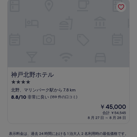
い、
神戸北野ホテル
は
(120
￥10,492
件
の
口
コ
ミ)
件
の
口
コ
ミ
神戸北野ホテル
神戸北野ホテル
4.0
つ
北野、マリンパーク駅から 7.8 km
星
10
8.8/10
非常に良い
(159 件の口コミ)
宿
段
現
￥45,000
階
泊
在
中
合計 ￥54,545
施
の
8 月 27 日 ～ 8 月 28 日
8.8、
設
料
非
金
常
は
表
表示料金は、過去 24 時間における 1 泊大人 2 名利用時の最低価格です。
に