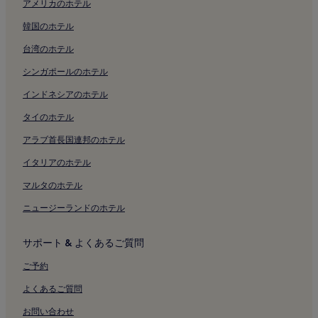
アメリカのホテル
芦屋浜近くのビジネスホテル
韓国のホテル
芦屋浜近くの温泉のあるホテル
台湾のホテル
芦屋浜近くの家族向けホテル
シンガポールのホテル
芦屋浜近くのスパのあるリゾート & ホテル
芦屋浜付近のホテル
インドネシアのホテル
本住吉神社付近のホテル
タイのホテル
布引ハーブ園付近のホテル
アラブ首長国連邦のホテル
兵庫県立美術館付近のホテル
イタリアのホテル
阪神 淡路大震災記念 人と防災未来センター付近のホテル
マルタのホテル
デカパトス付近のホテル
ニュージーランドのホテル
神戸市立小磯記念美術館付近のホテル
サポート & よくあるご質問
西宮市貝類館付近のホテル
芦屋市立美術博物館付近のホテル
ご予約
御前浜公園近くのキッチン付きのホテル
よくあるご質問
御前浜公園のホステル
お問い合わせ