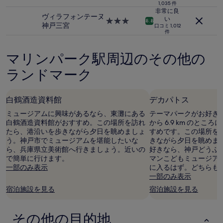
泊
つ
価
1,035 件
施
星
非常に良
格
ヴィラフォンテーヌ
設
宿
い
3.0
8.8
で
神戸三宮
口コミ 1,012
泊
つ
す。
件
施
星
料
設
宿
金
マリンパーク駅周辺のその他の
泊
お
施
よ
ランドマーク
設
び
空
室
白鶴酒造資料館
デカパトス
状
況
ミュージアムに興味があるなら、東灘にある
テーマパークがお好き
は
白鶴酒造資料館がおすすめ。この場所を訪れ
から 6.9 km のと
変
たら、港沿いを歩きながら夕日を眺めましょ
すめです。この場所を
動
う。神戸市でミュージアムを堪能したいな
きながら夕日を眺めま
す
ら、兵庫県立美術館へ行きましょう。近いの
好きなら、神戸どうぶ
る
で簡単に行けます。
マンこどもミュージアム
場
一部のみ表示
に入るはず。どちらも
合
一部のみ表示
が
宿泊施設を見る
宿泊施設を見る
あ
り
ま
その他の目的地
す。