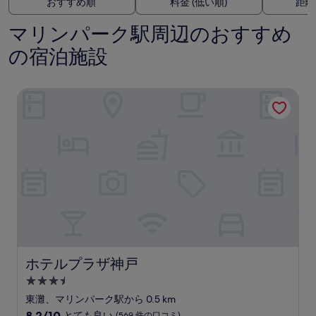
おすすめ順
料金 (低い順)
距離
マリンパーク駅周辺のおすすめ
の宿泊施設
ホテルプラザ神戸
ホテルプラザ神戸
ホテルプラザ神戸
3.5
つ
東灘、マリンパーク駅から 0.5 km
星
10
8.2/10
とても良い
(569 件の口コミ)