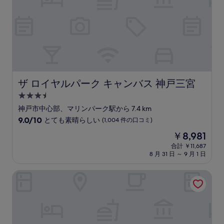
件
の
口
コ
ミ)
件
の
口
コ
ザ ロイヤルパーク キャンバス 神戸三宮
ザ ロイヤルパーク キャンバス 神戸三宮
ミ
3.5
つ
神戸市中心部、マリンパーク駅から 7.4 km
星
10
9.0/10
とても素晴らしい
(1,004 件の口コミ)
宿
段
現
￥8,981
階
泊
在
中
合計 ￥11,687
施
の
8 月 31 日 ～ 9 月 1 日
9.0、
設
料
と
金
て
コンフォートホテルERA神戸三宮
は
も
￥8,981
素
晴
ら
し