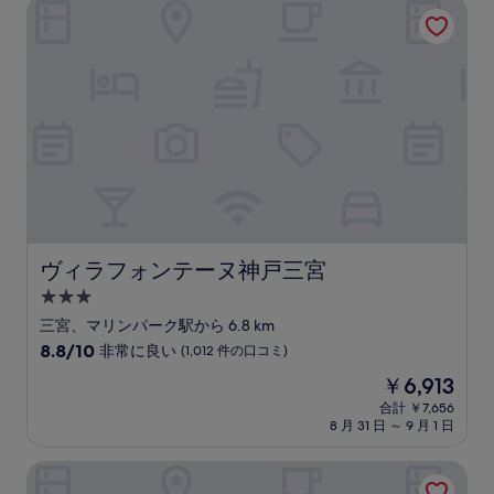
て
ヴィラフォンテーヌ神戸三宮
は
も
￥12,095
素
晴
ら
し
い、
(1,035
件
の
口
コ
ミ)
件
ヴィラフォンテーヌ神戸三宮
ヴィラフォンテーヌ神戸三宮
の
3.0
口
コ
つ
三宮、マリンパーク駅から 6.8 km
ミ
星
10
8.8/10
非常に良い
(1,012 件の口コミ)
宿
段
現
￥6,913
階
泊
在
中
合計 ￥7,656
施
の
8 月 31 日 ～ 9 月 1 日
8.8、
設
料
非
金
常
神戸ルミナスホテル三宮
は
に