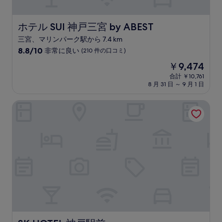
の
口
コ
ホテル SUI 神戸三宮 by ABEST
ホテル SUI 神戸三宮 by ABEST
ミ
三宮、マリンパーク駅から 7.4 km
10
8.8/10
非常に良い
(210 件の口コミ)
段
現
￥9,474
階
在
中
合計 ￥10,761
の
8 月 31 日 ～ 9 月 1 日
8.8、
料
非
金
常
SK HOTEL 神戸駅前
は
に
￥9,474
良
い、
(210
件
の
口
コ
ミ)
件
の
口
コ