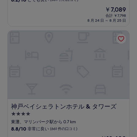
宿
段
現
￥7,089
階
泊
在
中
合計 ￥7,798
施
の
8 月 24 日 ～ 8 月 25 日
8.2、
設
料
と
金
て
神戸ベイシェラトンホテル & タワーズ
は
も
￥7,089
良
い、
(569
件
の
口
コ
ミ)
件
の
口
コ
神戸ベイシェラトンホテル & タワーズ
神戸ベイシェラトンホテル & タワーズ
ミ
4.0
つ
東灘、マリンパーク駅から 0.7 km
星
10
8.8/10
非常に良い
(661 件の口コミ)
宿
段