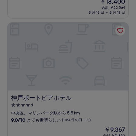
現
￥18,400
階
泊
在
中
合計 ￥22,564
施
の
8 月 18 日 ～ 8 月 19 日
8.8、
設
料
非
金
常
神戸ポートピアホテル
は
に
￥18,400
良
い、
(661
件
の
口
コ
ミ)
件
の
口
コ
神戸ポートピアホテル
神戸ポートピアホテル
ミ
4.5
つ
中央区、マリンパーク駅から 5.5 km
星
10
9.0/10
とても素晴らしい
(1,184 件の口コミ)
宿
段
現
￥9,367
階
泊
在
中
合計 ￥11,850