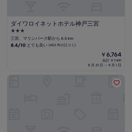
件
の
口
コ
ダイワロイネットホテル神戸三宮
ダイワロイネットホテル神戸三宮
ミ
3.0
つ
三宮、マリンパーク駅から 6.6 km
星
10
8.4/10
とても良い
(453 件の口コミ)
宿
段
現
￥6,764
階
泊
在
中
合計 ￥7,491
施
の
8 月 31 日 ～ 9 月 1 日
8.4、
設
料
と
金
て
ホテル SUI 神戸三宮 by ABEST
は
も
￥6,764
良
い、
(453
件
の
口
コ
ミ)
件