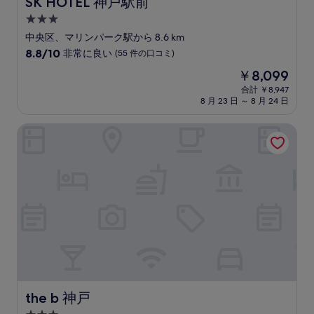
SK HOTEL 神戸駅前
SK HOTEL 神戸駅前
ミ
3.0
つ
中央区、マリンパーク駅から 8.6 km
星
10
8.8/10
非常に良い
(55 件の口コミ)
宿
段
現
￥8,099
階
泊
在
中
合計 ￥8,947
施
の
8 月 23 日 ～ 8 月 24 日
8.8、
設
料
非
金
常
the b 神戸
は
に
￥8,099
良
い、
(55
件
の
口
コ
ミ)
件
の
口
コ
the b 神戸
the b 神戸
ミ