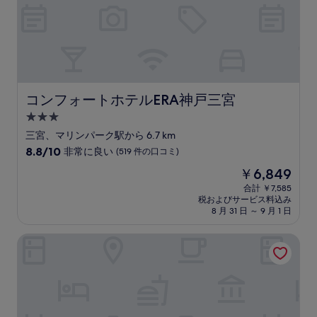
い、
(1,004
件
の
口
コ
ミ)
件
コンフォートホテルERA神戸三宮
コンフォートホテルERA神戸三宮
の
3.0
口
コ
つ
三宮、マリンパーク駅から 6.7 km
ミ
星
10
8.8/10
非常に良い
(519 件の口コミ)
宿
段
現
￥6,849
階
泊
在
中
合計 ￥7,585
施
の
税およびサービス料込み
8.8、
設
料
8 月 31 日 ～ 9 月 1 日
非
金
常
は
ホテルピエナ神戸
に
￥6,849
良
い、
(519
件
の
口