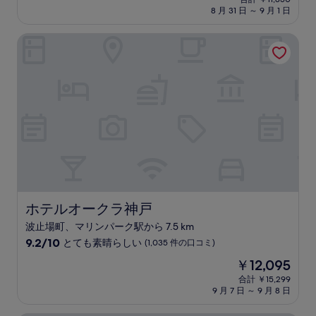
施
の
8 月 31 日 ～ 9 月 1 日
9.0、
設
料
と
金
て
ホテルオークラ神戸
は
も
￥9,367
素
晴
ら
し
い、
(1,184
件
の
口
コ
ミ)
件
ホテルオークラ神戸
ホテルオークラ神戸
の
波止場町、マリンパーク駅から 7.5 km
口
コ
10
9.2/10
とても素晴らしい
(1,035 件の口コミ)
ミ
段
現
￥12,095
階
在
中
合計 ￥15,299
の
9 月 7 日 ～ 9 月 8 日
9.2、
料
と
金