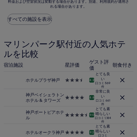
￥45,000
料金および空室状況は変動する場合があります。別途、利用規約が適用さ
示
良
れる場合があります。
料
い、
金
(159
は、
すべての施設を表示
件
過
の
去
口
24
コ
時
マリンパーク駅付近の人気ホテ
ミ)
間
件
ルを比較
に
の
お
口
ゲスト評
け
コ
宿泊施設
星評価
朝食付き
価
る
ミ
1
とても良
泊
い
ホテルプラザ神戸
3.5
8.2
口コミ 569
大
つ
件
人
星
非常に良
神戸ベイシェラトン
2
宿
い
4.0
8.8
ホテル & タワーズ
名
口コミ 661
泊
つ
件
利
施
星
とても素
用
神戸ポートピアホテ
設
宿
晴らしい
4.5
9.0
時
ル
口コミ 1,184
泊
つ
件
の
施
星
とても素
最
設
宿
晴らしい
ホテルオークラ神戸
4.0
9.2
低
口コミ