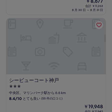
現
￥8,677
階
泊
在
中
合計 ￥11,263
施
の
8 月 30 日 ～ 8 月 31 日
9.0、
設
料
と
金
て
シービューコート神戸
は
も
￥8,677
素
晴
ら
し
い、
(1,020
件
の
口
コ
ミ)
件
シービューコート神戸
シービューコート神戸
の
3.0
口
コ
つ
中央区、マリンパーク駅から 6.6 km
ミ
星
10
8.4/10
とても良い
(55 件の口コミ)
宿
段
現
￥19,948
階
泊
在
中
合計 ￥21,943