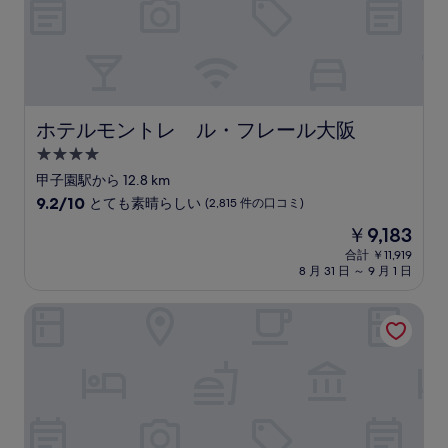
(2,373
件
の
口
コ
ミ)
件
ホテルモントレ ル・フレール大阪
ホテルモントレ ル・フレール大阪
の
4.0
口
コ
つ
甲子園駅から 12.8 km
ミ
星
10
9.2/10
とても素晴らしい
(2,815 件の口コミ)
宿
段
現
￥9,183
階
泊
在
中
合計 ￥11,919
施
の
8 月 31 日 ～ 9 月 1 日
9.2、
設
料
と
金
て
ホテル阪急レスパイア大阪
は
も
￥9,183
素
晴
ら
し
い、
(2,815