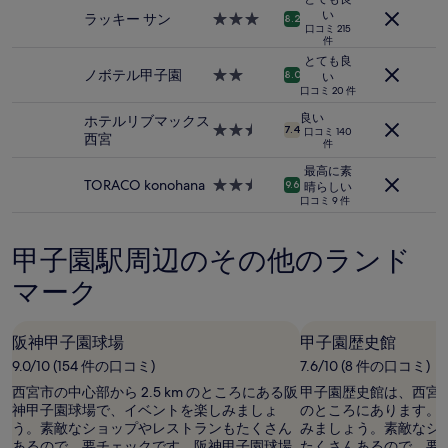
2
い
宿
ラッキー サン
3.0
8.2
口コミ 215
名
泊
つ
件
利
施
星
とても良
用
設
宿
ノボテル甲子園
2.0
8.0
い
時
泊
つ
口コミ 20 件
の
施
星
良い
ホテルリブマックス
最
設
宿
2.5
7.4
口コミ 140
西宮
低
件
泊
つ
価
施
星
最高に素
格
設
宿
TORACO konohana
2.5
9.6
晴らしい
で
泊
つ
口コミ 9 件
す。
施
星
料
設
宿
金
甲子園駅周辺のその他のランド
泊
お
施
マーク
よ
設
び
空
室
阪神甲子園球場
甲子園歴史館
状
9.0/10 (154 件の口コミ)
7.6/10 (8 件の口コミ)
況
西宮市の中心部から 2.5 km のところにある阪
甲子園歴史館は、西宮市の
は
神甲子園球場で、イベントを楽しみましょ
のところにあります。
変
う。素敵なショップやレストランもたくさん
みましょう。素敵なシ
動
あるので、要チェックです。阪神甲子園球場
たくさんあるので、要
す