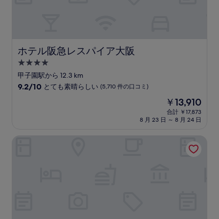
件
の
口
コ
ミ)
件
ホテル阪急レスパイア大阪
ホテル阪急レスパイア大阪
の
4.0
口
コ
つ
甲子園駅から 12.3 km
ミ
星
10
9.2/10
とても素晴らしい
(5,710 件の口コミ)
宿
段
現
￥13,910
階
泊
在
中
合計 ￥17,873
施
の
8 月 23 日 ～ 8 月 24 日
9.2、
設
料
と
金
て
カンデオホテルズ大阪ザ・タワー
は
も
￥13,910
素
晴
ら
し
い、
(5,710
件
の