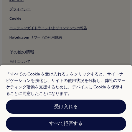
泉町のホテル
西宮駅付近のホテル
プライバシー
阪神甲子園球場付近のホテル
Cookie
尼崎駅付近のホテル
コンテンツガイドラインおよびコンテンツの報告
尼崎センタープール前駅付近のホテル
Hotels.com リワードの利用規約
武庫川駅付近のホテル
その他の情報
武庫川団地前駅付近のホテル
当社について
キッザニア甲子園付近のホテル
今津駅 西宮付近のホテル
採用情報
「すべての Cookie を受け入れる」をクリックすると、サイトナ
甲東園駅付近のホテル
ビゲーションを強化し、サイトの使用状況を分析し、弊社のマー
旅行ガイド
ケティング活動を支援するために、デバイスに Cookie を保存す
西宮北口駅付近のホテル
Hotels.com リワード
ることに同意したことになります。
武庫之荘駅付近のホテル
* 一部のホテルは、チェックイン日の 24 時間以上前までにキャンセルす
受け入れる
甲子園口駅付近のホテル
ることを条件としています。詳細はウェブサイトでご覧ください。
© 2026 Hotels.com, L.P., an Expedia Group company. All rights reserved.
有馬温泉近くのプールのあるホテル
Hotels.com および Hotels.com のロゴは、Hotels.com, L.P. の商標または
登録商標です。
すべて拒否する
有馬温泉近くの駐車場のあるホテル