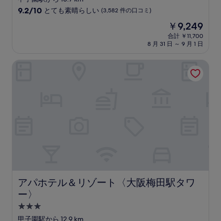
星
10
9.2/10
とても素晴らしい
(3,582 件の口コミ)
宿
段
現
￥9,249
階
泊
在
中
合計 ￥11,700
施
の
8 月 31 日 ～ 9 月 1 日
9.2、
設
料
と
金
て
アパホテル＆リゾート〈大阪梅田駅タワー〉
は
も
￥9,249
素
晴
ら
し
い、
(3,582
件
の
口
コ
ミ)
件
アパホテル＆リゾート〈大阪梅田駅タワー〉
アパホテル＆リゾート〈大阪梅田駅タワ
の
ー〉
口
コ
3.0
ミ
つ
甲子園駅から 12.9 km