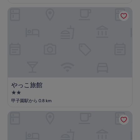
設
料
非
金
常
やっこ旅館
は
に
￥8,033
良
い、
(4,572
件
の
口
コ
ミ)
件
の
口
コ
やっこ旅館
やっこ旅館
ミ
2.0
つ
甲子園駅から 0.8 km
星
宿
ホテルモントレ グラスミア大阪
泊
施
設