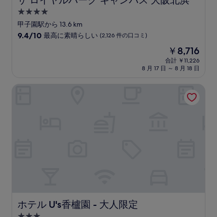
ザ ロイヤルパーク キャンバス 大阪北浜
ミ
4.0
つ
甲子園駅から 13.6 km
星
10
9.4/10
最高に素晴らしい
(2,126 件の口コミ)
宿
段
現
￥8,716
階
泊
在
中
合計 ￥11,226
施
の
8 月 17 日 ～ 8 月 18 日
9.4、
設
料
最
金
高
ホテル U's香櫨園 - 大人限定
は
に
￥8,716
素
晴
ら
し
い、
(2,126
件
の
口
コ
ミ)
件
ホテル U's香櫨園 - 大人限定
ホテル U's香櫨園 - 大人限定
の
3.0