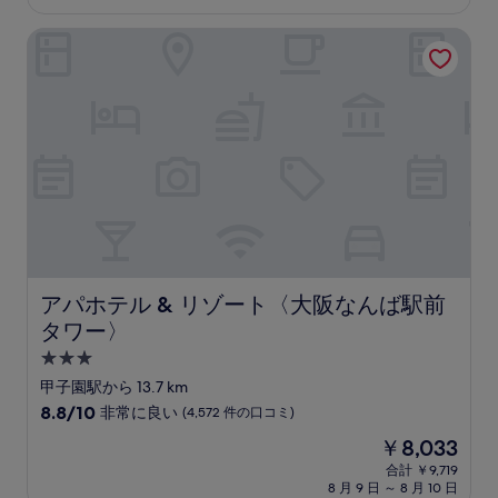
設
料
と
金
て
アパホテル & リゾート〈大阪なんば駅前タワー〉
は
も
￥8,845
良
い、
(215
件
の
口
コ
ミ)
件
の
口
コ
アパホテル & リゾート〈大阪なんば駅前タワー〉
アパホテル & リゾート〈大阪なんば駅前
ミ
タワー〉
3.0
つ
甲子園駅から 13.7 km
星
10
8.8/10
非常に良い
(4,572 件の口コミ)
宿
段
現
￥8,033
階
泊
在
中
合計 ￥9,719
施
の
8 月 9 日 ～ 8 月 10 日
8.8、