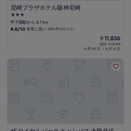
件
尼崎プラザホテル阪神尼崎
尼崎プラザホテル阪神尼崎
の
3.0
口
コ
つ
甲子園駅から 4.7 km
ミ
星
10
8.8/10
非常に良い
(216 件の口コミ)
宿
段
現
￥11,836
階
泊
在
中
合計 ￥13,109
施
の
8 月 30 日 ～ 8 月 31 日
8.8、
設
料
非
金
常
ザ ロイヤルパーク キャンバス 大阪北浜
は
に
￥11,836
良
い、
(216
件
の
口
コ
ミ)
件
の
口
コ
ザ ロイヤルパーク キャンバス 大阪北浜