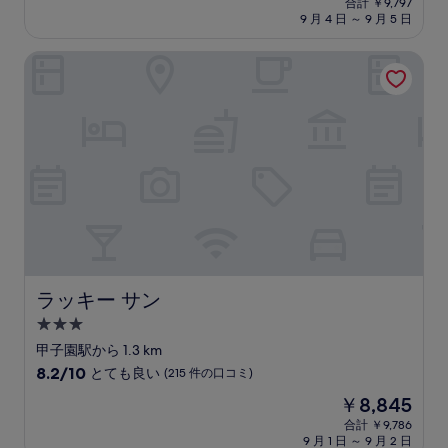
中
合計 ￥9,797
施
の
9 月 4 日 ～ 9 月 5 日
7.8、
設
料
良
金
い、
ラッキー サン
は
(365
￥8,096
件
の
口
コ
ミ)
件
の
口
コ
ミ
ラッキー サン
ラッキー サン
3.0
つ
甲子園駅から 1.3 km
星
10
8.2/10
とても良い
(215 件の口コミ)
宿
段
現
￥8,845
階
泊
在
中
合計 ￥9,786
施
の
9 月 1 日 ～ 9 月 2 日
8.2、