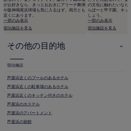
がお好きなら、きっとおおきにアリーナ舞洲
の文化に触れたいなら
る
や阪神鳴尾浜球場も気に入るはず。両方とも
らぽーと甲子園、キッ
場
近くにあります。
しょう。
合
一部のみ表示
一部のみ表示
が
あ
宿泊施設を見る
宿泊施設を見る
り
ま
す。
その他の目的地
別
途、
利
用
宿泊施設
規
約
芦屋浜近くのプールのあるホテル
が
適
芦屋浜近くの駐車場のあるホテル
用
さ
芦屋浜近くのキッチン付きのホテル
れ
芦屋浜のホステル
る
場
芦屋浜のアパートメント
合
が
芦屋浜の旅館
あ
芦屋浜近くの格安ホテル