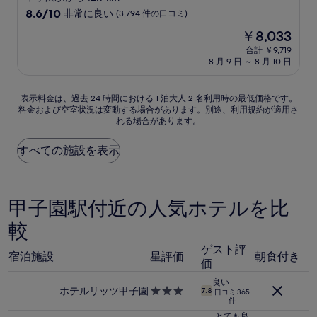
星
10
8.6/10
非常に良い
(3,794 件の口コミ)
宿
段
現
￥8,033
階
泊
在
中
合計 ￥9,719
施
の
8 月 9 日 ～ 8 月 10 日
8.6、
設
料
非
金
常
は
表
表示料金は、過去 24 時間における 1 泊大人 2 名利用時の最低価格です。
に
￥8,033
料金および空室状況は変動する場合があります。別途、利用規約が適用さ
示
良
れる場合があります。
料
い、
金
(3,794
は、
すべての施設を表示
件
過
の
去
口
24
コ
時
甲子園駅付近の人気ホテルを比
ミ)
間
件
較
に
の
お
口
ゲスト評
け
コ
宿泊施設
星評価
朝食付き
価
る
ミ
1
良い
泊
ホテルリッツ甲子園
3.0
7.8
口コミ 365
大
件
つ
人
星
とても良