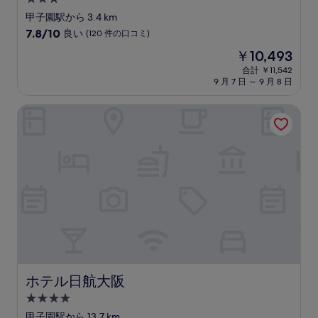
口
コ
つ
甲子園駅から 3.4 km
ミ
星
10
7.8/10
良い
(120 件の口コミ)
宿
段
現
￥10,493
階
泊
在
中
合計 ￥11,542
施
の
9 月 7 日 ～ 9 月 8 日
7.8、
設
料
良
金
い、
ホテル日航大阪
は
(120
￥10,493
件
の
口
コ
ミ)
件
の
口
コ
ミ
ホテル日航大阪
ホテル日航大阪
4.0
つ
甲子園駅から 13.7 km