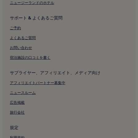
御前浜公園近くのキッチン付きのホテル
ニュージーランドのホテル
御前浜公園のホステル
サポート & よくあるご質問
御前浜公園のアパートメント
御前浜公園の旅館
ご予約
御前浜公園の 4 つ星ホテル
よくあるご質問
御前浜公園付近のホテル
お問い合わせ
カトリック夙川教会付近のホテル
宿泊施設の口コミを書く
アマラーゴ付近のホテル
サプライヤー、アフィリエイト、メディア向け
甲子園歴史館付近のホテル
阪急西宮ガーデンズ付近のホテル
アフィリエイトパートナー募集中
門戸厄神 東光寺付近のホテル
ニュースルーム
辰馬考古資料館付近のホテル
広告掲載
海清寺付近のホテル
旅行会社
阪神鳴尾浜球場付近のホテル
規定
ららぽーと甲子園付近のホテル
利用規約