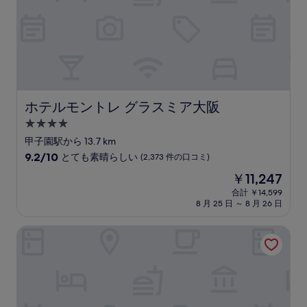
ホテルモントレ グラスミア大阪
ホテルモントレ グラスミア大阪
4.0
つ
甲子園駅から 13.7 km
星
10
9.2/10
とても素晴らしい
(2,373 件の口コミ)
宿
段
現
￥11,247
階
泊
在
中
合計 ￥14,599
施
の
8 月 25 日 ～ 8 月 26 日
9.2、
設
料
と
金
て
ホテルモントレ ル・フレール大阪
は
も
￥11,247
素
晴
ら
し
い、