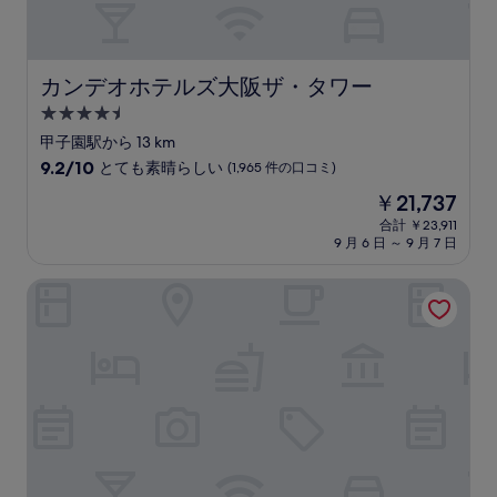
口
コ
ミ)
件
カンデオホテルズ大阪ザ・タワー
カンデオホテルズ大阪ザ・タワー
の
4.5
口
コ
つ
甲子園駅から 13 km
ミ
星
10
9.2/10
とても素晴らしい
(1,965 件の口コミ)
宿
段
現
￥21,737
階
泊
在
中
合計 ￥23,911
施
の
9 月 6 日 ～ 9 月 7 日
9.2、
設
料
と
金
て
センタラ グランドホテル 大阪
は
も
￥21,737
素
晴
ら
し
い、
(1,965
件
の
口