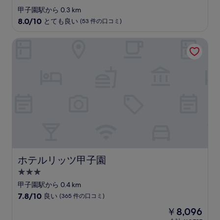
つ
甲子園駅から 0.3 km
星
10
8.0/10
とても良い
(53 件の口コミ)
宿
段
階
泊
ホテルリッツ甲子園
中
施
8.0、
設
と
て
も
良
い、
(53
件
の
口
コ
ミ)
ホテルリッツ甲子園
ホテルリッツ甲子園
件
の
3.0
口
つ
甲子園駅から 0.4 km
コ
星
10
7.8/10
良い
(365 件の口コミ)
ミ
宿
段
現
￥8,096
階
泊
在