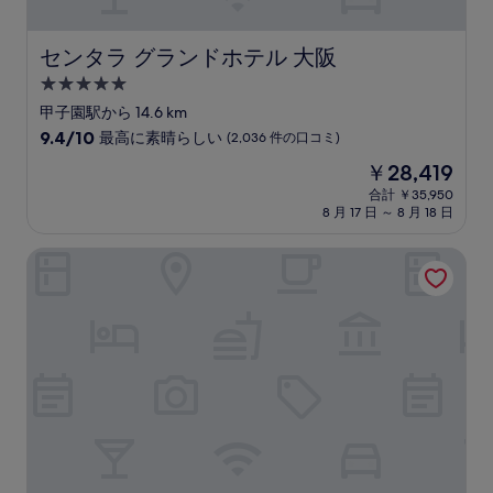
コ
ミ)
件
センタラ グランドホテル 大阪
センタラ グランドホテル 大阪
の
5.0
口
コ
つ
甲子園駅から 14.6 km
ミ
星
10
9.4/10
最高に素晴らしい
(2,036 件の口コミ)
宿
段
現
￥28,419
階
泊
在
中
合計 ￥35,950
施
の
8 月 17 日 ～ 8 月 18 日
9.4、
設
料
最
金
高
尼崎プラザホテル阪神尼崎
は
に
￥28,419
素
晴
ら
し
い、
(2,036
件
の
口
コ
ミ)