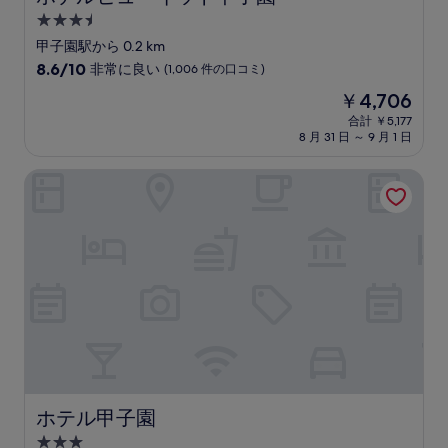
3.5
つ
甲子園駅から 0.2 km
星
10
8.6/10
非常に良い
(1,006 件の口コミ)
宿
段
現
￥4,706
階
泊
在
中
合計 ￥5,177
施
の
8 月 31 日 ～ 9 月 1 日
8.6、
設
料
非
金
常
ホテル甲子園
は
に
￥4,706
良
い、
(1,006
件
の
口
コ
ミ)
件
の
口
コ
ホテル甲子園
ホテル甲子園
ミ
3.0