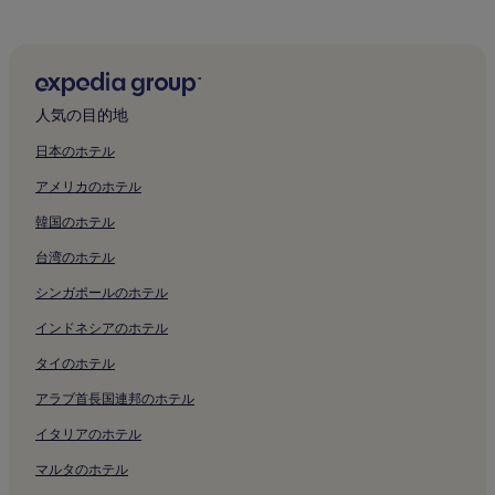
り
ま
芦屋浜近くの高級ホテル
す。
芦屋浜の 2 つ星ホテル
芦屋浜の 3 つ星ホテル
人気の目的地
芦屋浜の 4 つ星ホテル
日本のホテル
芦屋浜の 5 つ星ホテル
アメリカのホテル
芦屋浜近くのビジネスホテル
韓国のホテル
芦屋浜近くの温泉のあるホテル
台湾のホテル
芦屋浜近くの家族向けホテル
シンガポールのホテル
芦屋浜近くのスパのあるリゾート & ホテル
えびす宮総本社 西宮神社付近のホテル
インドネシアのホテル
夙川河川敷緑地付近のホテル
タイのホテル
西宮市貝類館付近のホテル
アラブ首長国連邦のホテル
新西宮ヨット ハーバー付近のホテル
イタリアのホテル
西宮市大谷記念美術館付近のホテル
マルタのホテル