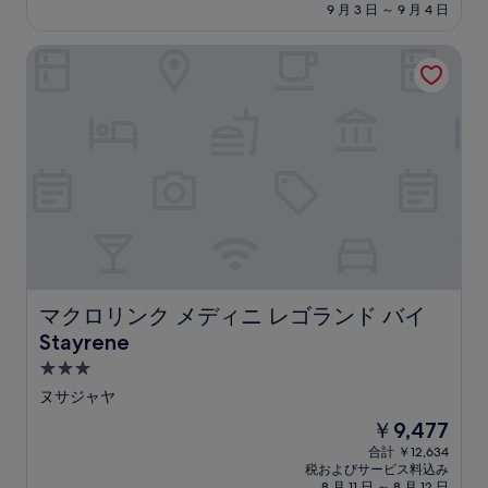
料
施
9 月 3 日 ～ 9 月 4 日
金
設
は
マクロリンク メディニ レゴランド バイ Stayrene
￥4,436
マクロリンク メディニ レゴランド バイ Stayrene
マクロリンク メディニ レゴランド バイ
Stayrene
3.0
つ
ヌサジャヤ
星
現
￥9,477
宿
在
合計 ￥12,634
泊
の
税およびサービス料込み
料
8 月 11 日 ～ 8 月 12 日