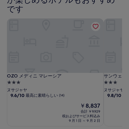
あ
い、
リ
リ
り
です
(295
ま
ハ
ハ
件
す。
の
ー
ー
OZO メディニ マレーシア
サンウェイ G
別
口
バ
バ
途、
コ
ー
ー
利
ミ)
用
件
規
の
約
口
が
コ
適
ミ
用
さ
れ
OZO
OZO
サ
OZO メディニ マレーシア
サンウェイ G
OZO メディニ マレーシア
サンウェイ G
る
メ
メ
ン
3.0
3.0
場
デ
デ
ウ
つ
つ
合
ヌサジャヤ
ヌサジャヤ
ィ
ィ
ェ
が
星
10
星
10
9.6/10
9.8/10
最高に素晴らしい
最
(14)
あ
段
段
ニ
ニ
イ
宿
宿
現
り
￥8,837
階
階
マ
マ
GRID
泊
泊
在
ま
中
中
合計 ￥9,929
レ
レ
バ
施
施
の
す。
9.6、
9.8、
税およびサービス料込み
ー
ー
イ
設
料
設
最
最
9 月 1 日 ～ 9 月 2 日
金
シ
シ
SR
高
高