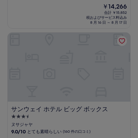
宿
段
現
￥14,266
階
泊
在
中
合計 ￥15,852
施
の
税およびサービス料込み
8.8、
設
料
8 月 16 日 ～ 8 月 17 日
非
金
常
は
サンウェイ ホテル ビッグ ボックス
に
￥14,266
良
い、
(295
件
の
口
コ
ミ)
件
の
口
コ
ミ
サンウェイ ホテル ビッグ ボックス
サンウェイ ホテル ビッグ ボックス
3.5
つ
ヌサジャヤ
星
10
9.0/10
とても素晴らしい
(160 件の口コミ)
宿
段