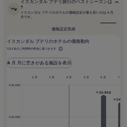
イ
イスカンダル プテリ旅行のベストシーズンは
最
ス
低
?
カ
価
イスカンダル プテリのホテルの価格設定が最も安いのは 4 月
ン
格
月です。
ダ
で
ル
す。
プ
価格設定
気候
料
テ
リ
金
イスカンダル プテリのホテルの価格動向
旅
お
行
よ
1 泊 2 名のご利用時の料金に基づきます
の
び
ベ
空
ス
4 月 月に空きがある施設を表示
室
ト
状
シ
況
ー
2 月
1 月
ズ
2 月
3 月
4 月
5 月
6 月
7 月
は
ン
変
￥30,000
は
動
?
￥26,862
す
る
￥24,62
場
合
,306
が
￥20,000
あ
り