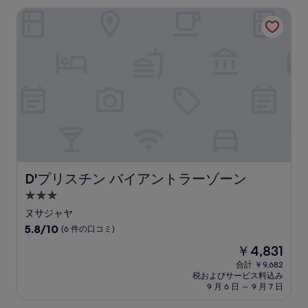
設
は
D'プリスチン バイアントラーゾーン
￥7,225
D'プリスチン バイアントラーゾーン
D'プリスチン バイアントラーゾーン
3.0
つ
ヌサジャヤ
星
10
5.8/10
(6 件の口コミ)
宿
段
現
￥4,831
階
泊
在
中
合計 ￥9,682
施
の
税およびサービス料込み
5.8、
設
料
9 月 6 日 ～ 9 月 7 日
(6
金
件