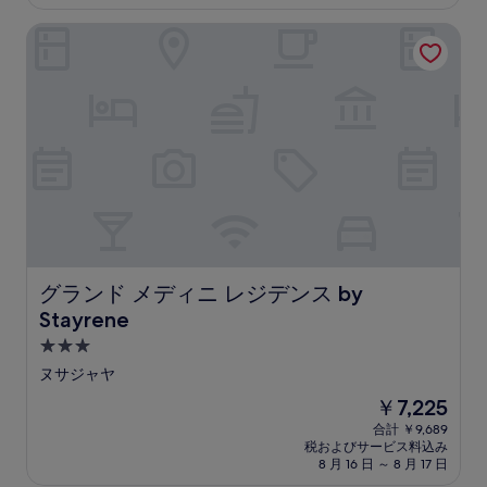
金
設
は
グランド メディニ レジデンス by Stayrene
￥7,881
グランド メディニ レジデンス by Stayrene
グランド メディニ レジデンス by
Stayrene
3.0
つ
ヌサジャヤ
星
現
￥7,225
宿
在
合計 ￥9,689
泊
の
税およびサービス料込み
料
施
8 月 16 日 ～ 8 月 17 日
金