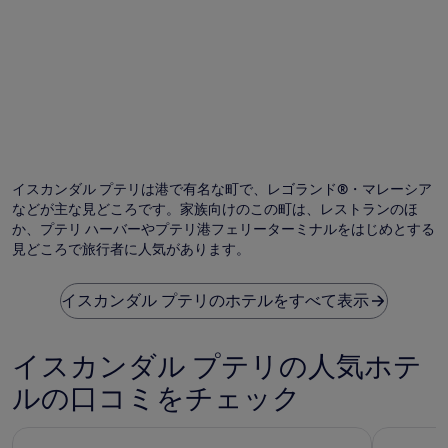
イスカンダル プテリは港で有名な町で、レゴランド®・マレーシア
などが主な見どころです。家族向けのこの町は、レストランのほ
か、プテリ ハーバーやプテリ港フェリーターミナルをはじめとする
見どころで旅行者に人気があります。
イスカンダル プテリのホテルをすべて表示
イスカンダル プテリの人気ホテ
ルの口コミをチェック
フレイザー プレイス プテリ ハーバー
R&F プリン