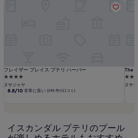
月
示
時
フレイザー プレイス プテリ ハーバー
The M
の
7
中
最
日
の
低
～
旅
価
8
行
格
月
で
期
す。
9
間
料
日
:
金
お
よ
び
フ
フ
The
フレイザー プレイス プテリ ハーバー
The M
フレイザー プレイス プテリ ハーバー
The M
空
M
レ
レ
4.0
2.0
室
Macro
イ
イ
つ
つ
状
ヌサジャヤ
ヌサジ
Hijau
況
ザ
ザ
星
10
星
8.8/10
非常に良い
(295 件の口コミ)
は
Medin
段
ー
ー
宿
宿
変
階
プ
プ
泊
泊
動
中
レ
レ
施
施
す
8.8、
イ
イ
る
設
設
非
場
ス
常
ス
イスカンダル プテリのプール
合
に
プ
プ
が
良
が楽しめるホテルもおすすめ
テ
テ