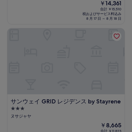
現
￥14,361
階
泊
在
中
合計 ￥15,510
施
の
税およびサービス料込み
9.0、
設
料
8 月 17 日 ～ 8 月 18 日
と
金
て
は
サンウェイ GRID レジデンス by Stayrene
も
￥14,361
素
晴
ら
し
い、
(160
件
の
口
コ
ミ)
件
の
サンウェイ GRID レジデンス by Stayrene
サンウェイ GRID レジデンス by Stayrene
口
3.0
コ
つ
ミ
ヌサジャヤ
星
現
￥8,665
宿
在
合計 ￥11,823