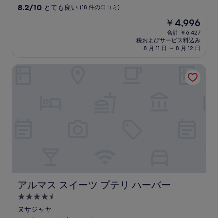
星
10
8.2/10
とても良い
(18 件の口コミ)
宿
段
現
￥4,996
階
泊
在
中
合計 ￥6,427
施
の
税およびサービス料込み
8.2、
設
料
8 月 11 日 ～ 8 月 12 日
と
金
て
は
アルマス スイーツ プテリ ハーバー
も
￥4,996
良
い、
(18
件
の
口
コ
ミ)
件
の
口
コ
ミ
アルマス スイーツ プテリ ハーバー
アルマス スイーツ プテリ ハーバー
4.5
つ
ヌサジャヤ