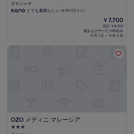
つ
ヌサジャヤ
星
10
9.0/10
とても素晴らしい
(4 件の口コミ)
宿
段
現
￥7,700
階
泊
在
中
合計 ￥8,707
施
の
税およびサービス料込み
9.0、
設
料
9 月 1 日 ～ 9 月 2 日
と
金
て
は
OZO メディニ マレーシア
も
￥7,700
素
晴
ら
し
い、
(4
件
の
口
コ
ミ)
件
の
OZO メディニ マレーシア
OZO メディニ マレーシア
口
3.0
コ
つ
ミ