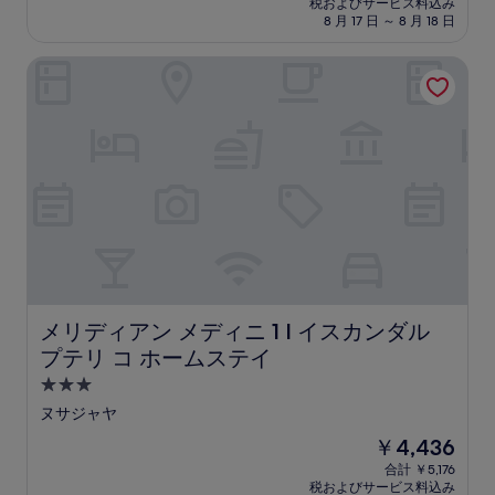
税およびサービス料込み
9.8、
設
料
8 月 17 日 ～ 8 月 18 日
最
金
高
は
メリディアン メディニ 1 I イスカンダル プテリ コ ホーム
に
￥8,197
素
晴
ら
し
い、
(66
件
の
口
コ
ミ)
件
の
メリディアン メディニ 1 I イスカンダル プテリ コ ホー
メリディアン メディニ 1 I イスカンダル
口
プテリ コ ホームステイ
コ
ミ
3.0
つ
ヌサジャヤ
星
現
￥4,436
宿
在
合計 ￥5,176
泊
の
税およびサービス料込み