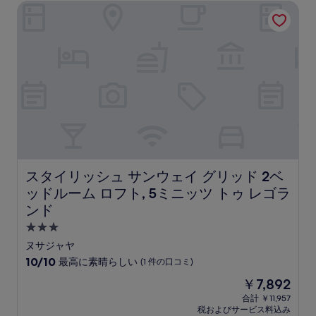
は
スタイリッシュ サンウェイ グリッド 2ベッドルーム ロフト,
の
￥4,831
口
コ
ミ)
件
の
口
コ
ミ
スタイリッシュ サンウェイ グリッド 2ベッドルーム ロフト
スタイリッシュ サンウェイ グリッド 2ベ
ッドルーム ロフト, 5ミニッツ トゥ レゴラ
ンド
3.0
つ
ヌサジャヤ
星
10
10/10
最高に素晴らしい
(1 件の口コミ)
宿
段
現
￥7,892
階
泊
在
中
合計 ￥11,957
施
の
税およびサービス料込み
10.0、