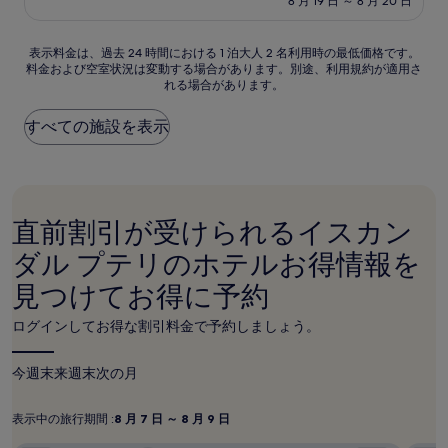
設
8 月 19 日 ～ 8 月 20 日
(1
金
件
は
の
表
￥4,749
表示料金は、過去 24 時間における 1 泊大人 2 名利用時の最低価格です。
口
料金および空室状況は変動する場合があります。別途、利用規約が適用さ
示
コ
れる場合があります。
料
ミ)
金
件
は、
すべての施設を表示
の
過
口
去
コ
24
ミ
時
間
直前割引が受けられるイスカン
に
お
ダル プテリのホテルお得情報を
け
見つけてお得に予約
る
1
泊
ログインしてお得な割引料金で予約しましょう。
大
人
今週末
来週末
次の月
2
名
利
表示中の旅行期間 :
8 月 7 日 ～ 8 月 9 日
表
8
用