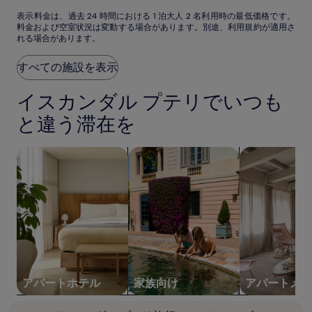
は
に
に
ホ
ア
ア
表
￥8,837
表示料金は、過去 24 時間における 1 泊大人 2 名利用時の最低価格です。
素
素
ー
料金および空室状況は変動する場合があります。別途、利用規約が適用さ
示
晴
晴
ム
れる場合があります。
料
ら
ら
金
し
し
は、
すべての施設を表示
い、
い、
過
(14)
(66)
去
件
件
イスカンダル プテリでいつも
24
の
の
時
と違う滞在を
口
口
間
コ
コ
に
ミ
ミ
アパートホテルを検索する
家族向けの宿泊施設を検索する
アパートメン
お
け
る
1
泊
大
人
2
名
利
用
アパートホテル
家族向け
アパートメン
時
の