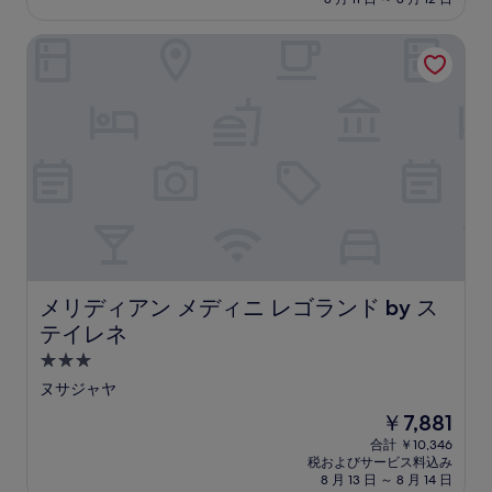
施
金
設
は
メリディアン メディニ レゴランド by ステイレネ
￥9,477
メリディアン メディニ レゴランド by ステイレネ
メリディアン メディニ レゴランド by ス
テイレネ
3.0
つ
ヌサジャヤ
星
現
￥7,881
宿
在
合計 ￥10,346
泊
の
税およびサービス料込み
料
施
8 月 13 日 ～ 8 月 14 日