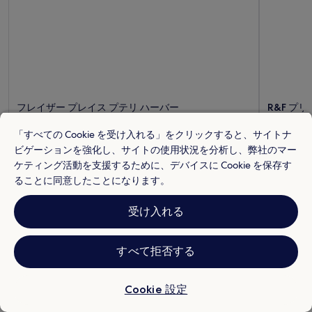
フレイザー プレイス プテリ ハーバー
R&F プリ
10 / 10
非常に良い
10 / 10
非常
「すべての Cookie を受け入れる」をクリックすると、サイトナ
"部屋とても綺麗、設備も完璧です！ また利用したい
"このアパ
ビゲーションを強化し、サイトの使用状況を分析し、弊社のマー
と思います。"
設として
ケティング活動を支援するために、デバイスに Cookie を保存す
一部のみ表示
た点は部
ているこ
ることに同意したことになります。
は室内灯
いる時に
受け入れる
りとても
らチェッ
やりとりは
すべて拒否する
をいくつ
くて助か
らなくてJ
Cookie 設定
Grabの
れます)、