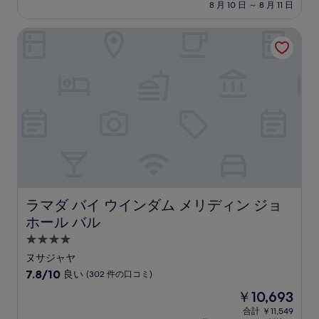
設
料
8 月 10 日 ～ 8 月 11 日
最
金
高
は
ラマダ バイ ウインダム メリディン ジョホール バル
に
￥7,892
素
晴
ら
し
い、
(1
件
の
口
コ
ミ)
件
の
ラマダ バイ ウインダム メリディン ジョホール バル
ラマダ バイ ウインダム メリディン ジョ
口
ホール バル
コ
ミ
4.0
つ
ヌサジャヤ
星
10
7.8/10
良い
(302 件の口コミ)
宿
段
現
￥10,693
階
泊
在
中
合計 ￥11,549
施