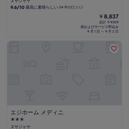
ヌサジャヤ
星
10
9.6/10
最高に素晴らしい
(14 件の口コミ)
宿
段
現
￥8,837
階
泊
在
中
合計 ￥9,929
施
の
税およびサービス料込み
9.6、
設
料
9 月 1 日 ～ 9 月 2 日
最
金
高
は
エジホーム メディニ
に
￥8,837
素
晴
ら
し
い、
(14
件
の
口
コ
ミ)
件
の
エジホーム メディニ
エジホーム メディニ
口
3.0
コ
つ
ミ
ヌサジャヤ