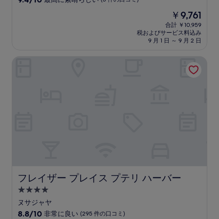
宿
段
現
￥9,761
階
泊
在
中
合計 ￥10,959
施
の
税およびサービス料込み
9.4、
設
料
9 月 1 日 ～ 9 月 2 日
最
金
高
は
フレイザー プレイス プテリ ハーバー
に
￥9,761
素
晴
ら
し
い、
(3
件
の
口
コ
ミ)
件
の
フレイザー プレイス プテリ ハーバー
フレイザー プレイス プテリ ハーバー
口
4.0
コ
つ
ミ
ヌサジャヤ
星
10
8.8/10
非常に良い
(295 件の口コミ)