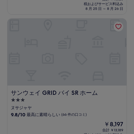
泊
の
税およびサービス料込み
料
施
8 月 25 日 ～ 8 月 26 日
金
設
は
サンウェイ GRID バイ SR ホーム
￥8,665
サンウェイ GRID バイ SR ホーム
サンウェイ GRID バイ SR ホーム
3.0
つ
ヌサジャヤ
星
10
9.8/10
最高に素晴らしい
(66 件の口コミ)
宿
段
現
￥8,197
階
泊
在
中
合計 ￥13,189
施
の