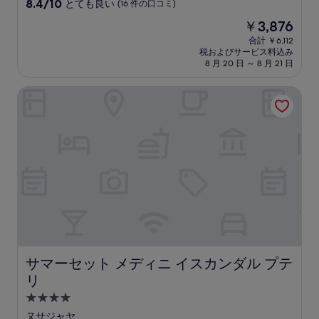
星
10
8.4/10
とても良い
(16 件の口コミ)
宿
段
現
￥3,876
階
泊
在
中
合計 ￥6,112
施
の
税およびサービス料込み
8.4、
設
料
8 月 20 日 ～ 8 月 21 日
と
金
て
は
サマーセット メディニ イスカンダル プテリ
も
￥3,876
良
い、
(16
件
の
口
コ
ミ)
件
の
口
コ
ミ
サマーセット メディニ イスカンダル プテリ
サマーセット メディニ イスカンダル プテ
リ
4.0
つ
ヌサジャヤ