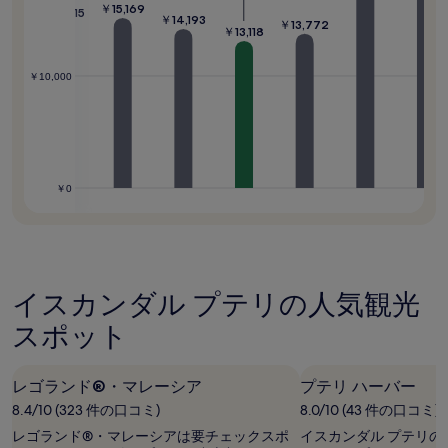
ま
￥15,169
￥14,815
￥14,193
￥13,772
す。
￥13,118
別
途、
￥10,000
利
用
規
約
が
適
用
￥0
さ
れ
る
場
合
イスカンダル プテリの人気観光
が
あ
スポット
り
ま
す。
レゴランド®・マレーシア
プテリ ハーバー
8.4/10 (323 件の口コミ)
8.0/10 (43 件の口コミ)
レゴランド®・マレーシアは要チェックスポ
イスカンダル プテリの中