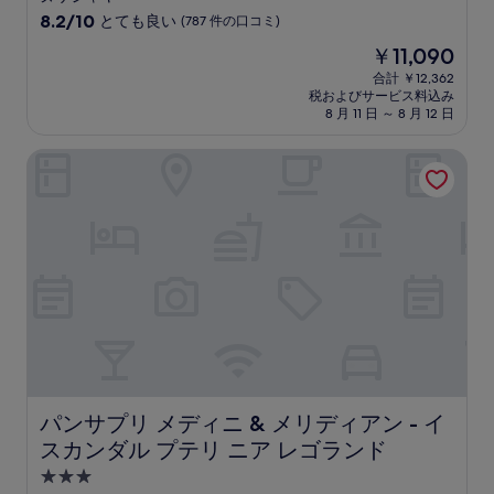
星
10
8.2/10
とても良い
(787 件の口コミ)
宿
段
現
￥11,090
階
泊
在
中
合計 ￥12,362
施
の
税およびサービス料込み
8.2、
設
料
8 月 11 日 ～ 8 月 12 日
と
金
て
は
パンサプリ メディニ & メリディアン - イスカンダル プテ
も
￥11,090
良
い、
(787
件
の
口
コ
ミ)
件
の
口
コ
ミ
パンサプリ メディニ & メリディアン - イスカンダル プテ
パンサプリ メディニ & メリディアン - イ
スカンダル プテリ ニア レゴランド
3.0