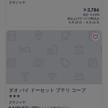
つ
ヌサジャヤ
星
現
￥3,786
宿
在
合計 ￥4,474
泊
の
税およびサービス料込み
料
施
8 月 25 日 ～ 8 月 26 日
金
設
は
ダオ バイ ドーセット プテリ コーブ
￥3,786
ダオ バイ ドーセット プテリ コーブ
ダオ バイ ドーセット プテリ コーブ
3.0
つ
ヌサジャヤ
星
10
9.4/10
最高に素晴らしい
(3 件の口コミ)