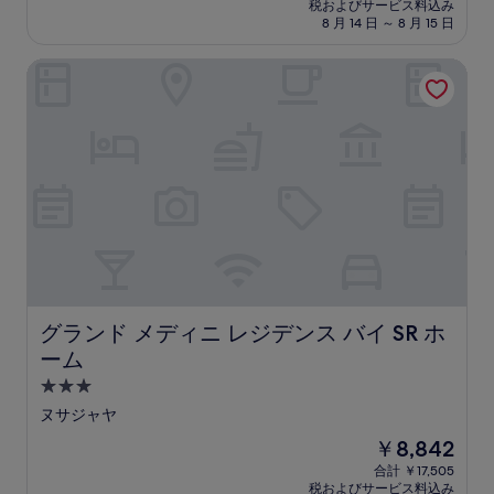
の
税およびサービス料込み
7.8、
設
料
8 月 14 日 ～ 8 月 15 日
良
金
い、
は
グランド メディニ レジデンス バイ SR ホーム
(302
￥10,693
件
の
口
コ
ミ)
件
の
口
コ
ミ
グランド メディニ レジデンス バイ SR ホーム
グランド メディニ レジデンス バイ SR ホ
ーム
3.0
つ
ヌサジャヤ
星
現
￥8,842
宿
在
合計 ￥17,505
泊
の
税およびサービス料込み