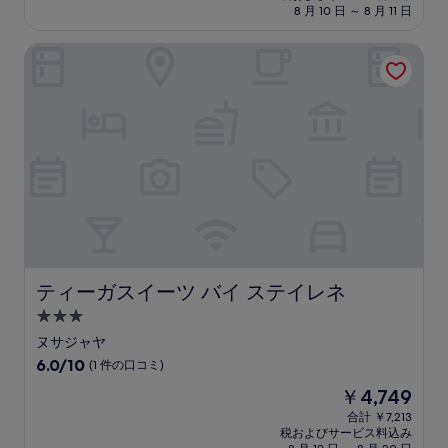
料
施
8 月 10 日 ～ 8 月 11 日
金
設
は
ティーガスイーツ バイ ステイレネ
￥8,842
ティーガスイーツ バイ ステイレネ
ティーガスイーツ バイ ステイレネ
3.0
つ
ヌサジャヤ
星
10
6.0/10
(1 件の口コミ)
宿
段
現
￥4,749
階
泊
在
中
合計 ￥7,213
施
の
税およびサービス料込み
6.0、
料