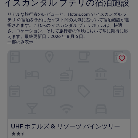
イスカンダル プテリの宿泊施設
リアルな旅行者のレビューと、Hotels.com で イスカンダル プ
テリ の宿泊を予約したゲスト間の人気に基づいて宿泊施設が選
択されます。これらの イスカンダル プテリ ホテルは、快適
さ、ロケーション、そして旅行者の体験において常に期待に応
えます。最終更新日：
2026 年 8 月 6 日
。
一部のみ表示
UHF ホテルズ & リゾーツ パインツリー
UHF ホテルズ & リゾーツ パインツリー
UHF ホテルズ & リゾーツ パインツリー
2.5