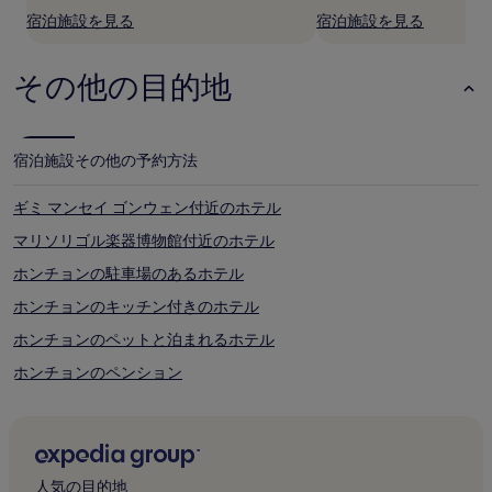
別
宿泊施設を見る
宿泊施設を見る
途、
利
用
その他の目的地
規
約
が
適
宿泊施設
その他の予約方法
用
さ
ギミ マンセイ ゴンウェン付近のホテル
れ
る
マリソリゴル楽器博物館付近のホテル
場
合
ホンチョンの駐車場のあるホテル
が
ホンチョンのキッチン付きのホテル
あ
り
ホンチョンのペットと泊まれるホテル
ま
す。
ホンチョンのペンション
ホンチョンのリゾート
ホンチョンのモーテル
ホンチョンの格安ホテル
人気の目的地