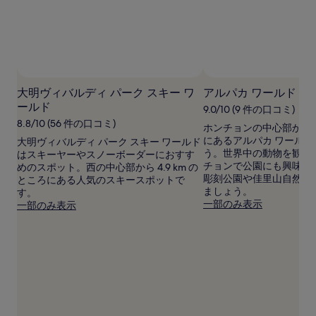
価
格
で
す。
料
金
お
大明ヴィバルディ パーク スキー ワ
アルパカ ワールド
よ
ールド
び
9.0/10 (9 件の口コミ)
空
8.8/10 (56 件の口コミ)
ホンチョンの中心部から 19
室
にあるアルパカ ワール
大明ヴィバルディ パーク スキー ワールド
状
う。世界中の動物を観察
はスキーヤーやスノーボーダーにおすす
況
チョンで公園にも興味が
めのスポット。西の中心部から 4.9 km の
は
彫刻公園や佳里山自然休
ところにある人気のスキースポットで
変
ましょう。
す。
動
一部のみ表示
一部のみ表示
す
る
場
合
が
あ
り
ま
す。