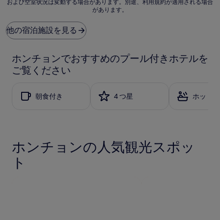
および空室状況は変動する場合があります。別途、利用規約が適用される場合
示
ら
ら
があります。
料
し
し
金
い、
い、
は、
(15
(360
他の宿泊施設を見る
過
件
件
去
の
の
24
口
口
ホンチョンでおすすめのプール付きホテルを
時
コ
コ
ご覧ください
間
ミ)
ミ)
に
件
件
お
の
の
朝食付き
4 つ星
ホットタ
け
口
口
る
コ
コ
1
ミ
ミ
泊
大
ホンチョンの人気観光スポッ
人
2
ト
名
利
用
時
の
最
低