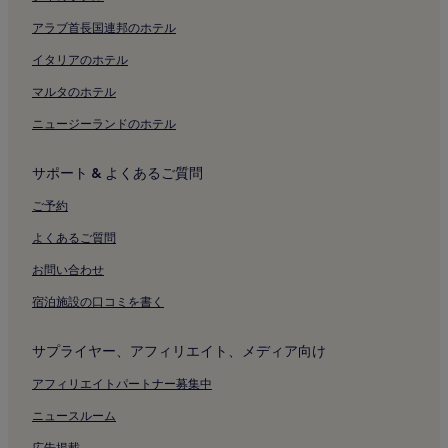
用
ミラノ市庁舎付近のホテル
さ
アラブ首長国連邦のホテル
れ
ベルジョイオーゾ宮殿付近のホテル
る
イタリアのホテル
セルベッローニ宮付近のホテル
場
マルタのホテル
合
ボルディ ペッツォーリ美術館付近のホテル
が
ニュージーランドのホテル
あ
ダル ヴェルメ劇場付近のホテル
り
地下鉄ポルタ ヴェネツィア駅付近のホテル
ま
サポート & よくあるご質問
す。
地下鉄ドゥオーモ駅付近のホテル
ご予約
地下鉄サン バビラ駅付近のホテル
よくあるご質問
地下鉄モンテナポレオーネ駅付近のホテル
お問い合わせ
地下鉄ミッソーリ駅付近のホテル
宿泊施設の口コミを書く
ミラノ中央駅付近のホテル
アルマーニ メガストア付近のホテル
サプライヤー、アフィリエイト、メディア向け
モンテナポレオーネ通り ファッション地区近くのキッチン付き
アフィリエイトパートナー募集中
のホテル
ニュースルーム
モンテナポレオーネ通り ファッション地区のアパートメント
広告掲載