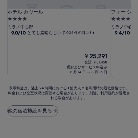
ホテル カヴール
フォー シー
ホテル カヴール
フォー シー
4.0
5.0
つ
つ
ミラノ中心部
ミラノ中心部
星
10
星
10
9.0/10
9.4/10
とても素晴らしい
最
(1,004 件の口コミ)
段
段
宿
宿
階
階
泊
泊
中
中
施
施
9.0、
9.4、
現
￥25,291
設
設
と
最
在
合計 ￥31,458
て
高
の
税およびサービス料込み
も
に
料
8 月 14 日 ～ 8 月 15 日
素
素
金
晴
晴
は
ら
ら
表
￥25,291
表示料金は、過去 24 時間における 1 泊大人 2 名利用時の最低価格です。
し
し
料金および空室状況は変動する場合があります。別途、利用規約が適用さ
示
れる場合があります。
い、
い、
料
(1,004
(177
金
件
件
は、
他の宿泊施設を見る
の
の
過
口
口
去
コ
コ
24
ミ)
ミ)
時
件
件