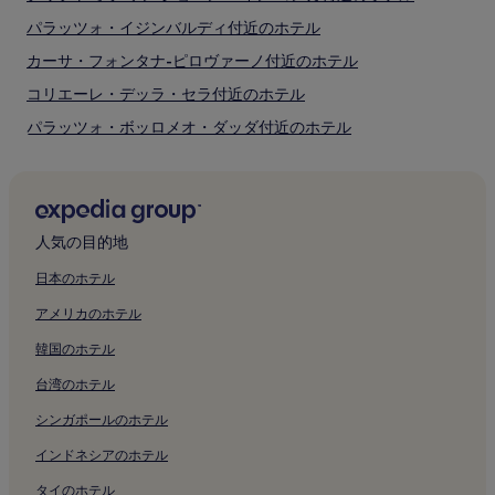
び
空
パラッツォ・イジンバルディ付近のホテル
室
カーサ・フォンタナ-ピロヴァーノ付近のホテル
状
況
コリエーレ・デッラ・セラ付近のホテル
は
変
パラッツォ・ボッロメオ・ダッダ付近のホテル
動
パラッツォ・クザーニ付近のホテル
す
る
キエーザ・ディ・サン・フランチェスコ・ディ・パオラ付近の
場
ホテル
合
が
人気の目的地
サン ジュゼッペ教会付近のホテル
あ
ミラノのドゥオーモ付近のホテル
日本のホテル
り
ま
ヴィットリオ エマヌエーレ 2 世のガッレリア付近のホテル
アメリカのホテル
す。
別
スカラ座博物館付近のホテル
韓国のホテル
途、
ブレラ絵画館付近のホテル
利
台湾のホテル
用
ヌオーヴァ門付近のホテル
規
シンガポールのホテル
約
バガッティ ヴァルセッキ美術館付近のホテル
インドネシアのホテル
が
ガレリア・ダルテ・モデルナ付近のホテル
適
タイのホテル