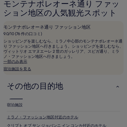
間
モンテナポレオーネ通り ファッ
の
の
に
口
口
ション地区の人気観光スポット
お
コ
コ
け
ミ
ミ
る
1
モンテナポレオーネ通り ファッション地区
泊
9.0/10 (76 件の口コミ)
大
人
ショッピングを楽しむなら、ミラノ中心部のモンテナポレオーネ通
2
り ファッション地区へ行きましょう。ショッピングを楽しむなら、
名
ヴィットリオ エマヌエーレ 2 世のガッレリア、スピガ通り、ミラ
利
ノ・ファッション地区へ行きましょう。
用
一部のみ表示
時
宿泊施設を見る
の
最
低
その他の目的地
価
格
で
す。
宿泊施設
料
金
ミラノ・ファッション地区付近のホテル
お
よ
クリプト オブ サン ジョバンニ イン コンカ付近のホテル