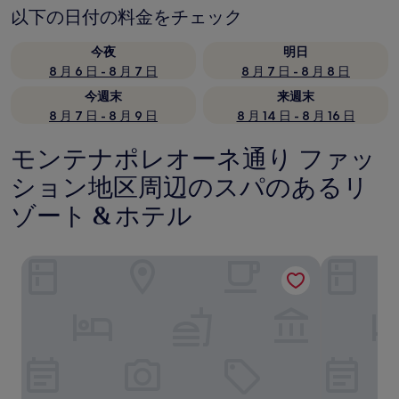
以下の日付の料金をチェック
今夜
明日
8 月 6 日 - 8 月 7 日
8 月 7 日 - 8 月 8 日
今週末
来週末
8 月 7 日 - 8 月 9 日
8 月 14 日 - 8 月 16 日
モンテナポレオーネ通り ファッ
ション地区周辺のスパのあるリ
ゾート & ホテル
ホテル カヴール
フォー シー