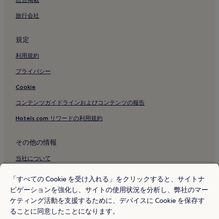
モンテナポレオーネ通り ファッション地区のアパートスタイル
ホテル
旅行会社
モンテナポレオーネ通り ファッション地区のゲストハウス
規定
モンテナポレオーネ通り ファッション地区の 4 つ星ホテル
モンテナポレオーネ通り ファッション地区の 5 つ星ホテル
利用規約
モンテナポレオーネ通り ファッション地区近くのビジネスホテ
プライバシー
ル
Cookie
モンテナポレオーネ通り ファッション地区近くのショッピング
に最適なホテル
コンテンツガイドラインおよびコンテンツの報告
モンテナポレオーネ通り ファッション地区近くのLGBT+ への配
Hotels.com リワードの利用規約
慮あるホテル
モンテナポレオーネ通り ファッション地区近くのおしゃれなホ
その他の情報
テル
当社について
モンテナポレオーネ通り ファッション地区付近のホテル
採用情報
ミラノ カドルナ ノルド駅付近のホテル
「すべての Cookie を受け入れる」をクリックすると、サイトナ
ビゲーションを強化し、サイトの使用状況を分析し、弊社のマー
旅行ガイド
ミッソーリ広場付近のホテル
ケティング活動を支援するために、デバイスに Cookie を保存す
Hotels.com リワード
トリノ通り近くの高級ホテル
ることに同意したことになります。