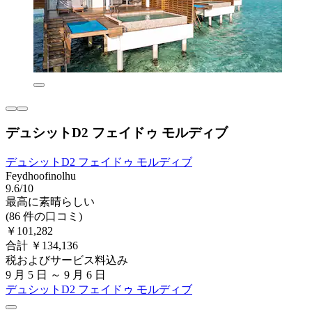
デュシットD2 フェイドゥ モルディブ
デュシットD2 フェイドゥ モルディブ
Feydhoofinolhu
9.6/10
最高に素晴らしい
(86 件の口コミ)
￥101,282
合計 ￥134,136
税およびサービス料込み
9 月 5 日 ～ 9 月 6 日
デュシットD2 フェイドゥ モルディブ