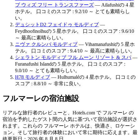
ブ ウィズ フリー トランスファーズ
— Ailafushiの 4 星
ホテル。 口コミのスコア : 9.2/10 ～ とても素晴らし
い。
デュシットD2 フェイドゥ モルディブ
—
Feydhoofinolhuの 5 星ホテル。 口コミのスコア : 9.6/10
～ 最高に素晴らしい。
ニヴァ クルンバ モルディブ
— Vihamanafushiの 5 星ホ
テル。 口コミのスコア : 9.4/10 ～ 最高に素晴らしい。
シェラトン モルディブ フル ムーン リゾート & スパ
—
Furanafushi Islandの 5 星ホテル。 口コミのスコア :
9.0/10 ～ とても素晴らしい。
H78 モルディブ
— Hulhumaléの 4 星ホテル。 口コミの
スコア : 8.8/10 ～ 非常に良い。
フルマーレの宿泊施設
リアルな旅行者のレビューと、Hotels.com で フルマーレ の
宿泊を予約したゲスト間の人気に基づいて宿泊施設が選択さ
れます。これらの フルマーレ ホテルは、快適さ、ロケーシ
ョン、そして旅行者の体験において常に期待に応えます。最
終更新日：
2026 年 8 月 8 日
。