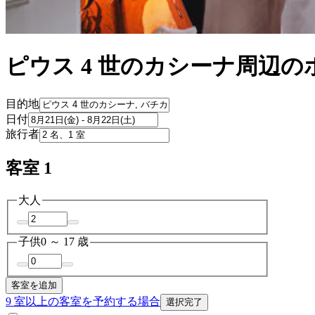
ピウス 4 世のカシーナ周辺の
目的地
日付
旅行者
客室 1
大人
子供
0 ～ 17 歳
客室を追加
9 室以上の客室を予約する場合
選択完了