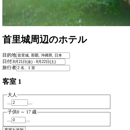
首里城周辺のホテル
目的地
日付
旅行者
客室 1
大人
子供
0 ～ 17 歳
客室を追加