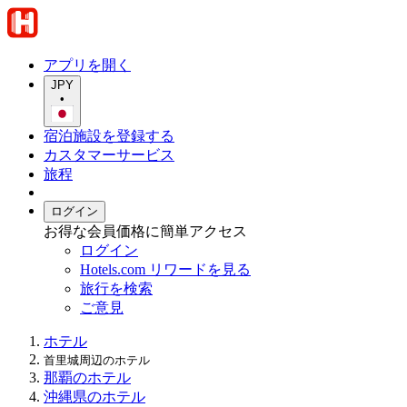
アプリを開く
JPY
•
宿泊施設を登録する
カスタマーサービス
旅程
ログイン
お得な会員価格に簡単アクセス
ログイン
Hotels.com リワードを見る
旅行を検索
ご意見
ホテル
首里城周辺のホテル
那覇のホテル
沖縄県のホテル