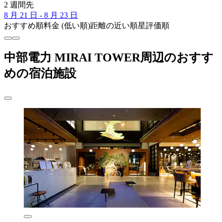
2 週間先
8 月 21 日 - 8 月 23 日
おすすめ順
料金 (低い順)
距離の近い順
星評価順
中部電力 MIRAI TOWER周辺のおすす
めの宿泊施設