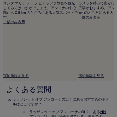
サンタ マリア デッラ ピアッツァ教会を観光
カメラを持って出かけ
料
してみてはいかがでしょう。アンコナの中心
広場がおすすめ。アンコ
金
部から 0.8 km のところにある人気スポットで
km のところにある人
お
す。
一部のみ表示
よ
一部のみ表示
び
空
室
状
況
は
変
動
す
る
場
合
宿泊施設を見る
宿泊施設を見る
が
あ
よくある質問
り
ま
す。
ラッザレット オブ アンコーナの近くにあるおすすめのホテ
別
ルはどこですか ?
途、
ラッザレット オブ アンコーナの近くにある
NH
利
アンコナ
は、高い評価を得ているホテルです。