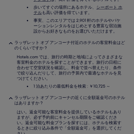
用
規
歩いてすぐの場所にあるホテル、
シーポート ホ
約
テル
も高い評価を得ています。
が
事実、このエリアでは 2,901 軒のホテルやバケ
適
ーションレンタルをはじめとする豊富な宿泊施
用
設からお好きなものをお選びいただけます。
さ
れ
ラッザレット オブ アンコーナ付近のホテルの客室料金はど
る
のくらいですか ?
場
合
Hotels.com では、旅行の時期と地域によってさまざまな
が
客室料金のホテルを探すことができます。旅行の日程に
あ
合わせて空室状況を確認し、料金で並べ替えたり、条件
り
で絞り込んだりして、旅行の予算内で最適なホテルを見
ま
つけてください。
す。
1 泊あたりの最低料金を検索 : ￥10,725 ～
ラッザレット オブ アンコーナの近くに全額返金可のホテル
はありますか ?
はい。返金可能な客室料金を提供しているホテルもあり
ますが、必ず予約前にキャンセル期限をご確認くださ
い。返金可能な料金プランを探すには、ホテルを検索す
るときに絞り込み条件で「全額返金可」を選択してくだ
さい。