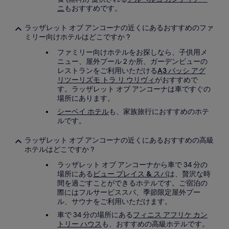
ニ
もおすすめです。
ラッザレット オブ アンコーナの近くにあるおすすめのファ
ミリー向けホテルはどこですか ?
ファミリー向けホテルをお探しなら、子供用メ
ニュー、屋外プール 2 か所、ガーデンビューの
レストランをご利用いただける
A3 パッシ アグ
リツーリズモ トラ リ ウリヴィ
がおすすめで
す。ラッザレット オブ アンコーナは車ですぐの
場所にあります。
シーベイ ホテル
も、家族旅行におすすめのホテ
ルです。
ラッザレット オブ アンコーナの近くにあるおすすめの高級
ホテルはどこですか ?
ラッザレット オブ アンコーナから車で 34 分の
場所にある
ビュー プレイス & スパ
は、贅沢な時
間を過ごすことができるホテルです。ご宿泊の
際にはフルサービススパ、季節限定屋外プー
ル、サウナをご利用いただけます。
車で 34 分の場所にある
フィニス アフリケ カン
トリー ハウス
も、おすすめの高級ホテルです。