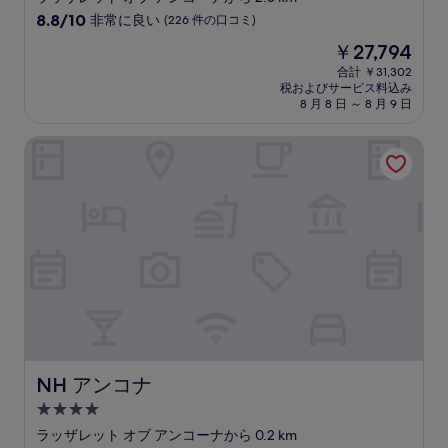
星
10
8.8/10
非常に良い
(226 件の口コミ)
宿
段
現
￥27,794
階
泊
在
中
合計 ￥31,302
施
の
税およびサービス料込み
8.8、
設
料
8 月 8 日 ～ 8 月 9 日
非
金
常
は
NH アンコナ
に
￥27,794
良
い、
(226
件
の
口
コ
ミ)
件
の
口
コ
ミ
NH アンコナ
NH アンコナ
4.0
つ
ラッザレット オブ アンコーナから 0.2 km