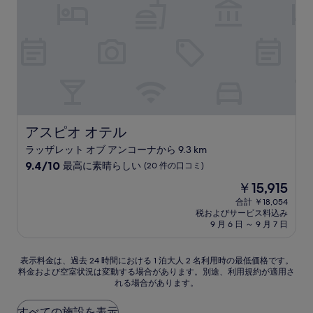
ら
し
い、
(74
件
の
口
コ
ミ)
件
の
アスピオ オテル
アスピオ オテル
口
ラッザレット オブ アンコーナから 9.3 km
コ
10
ミ
9.4/10
最高に素晴らしい
(20 件の口コミ)
段
現
￥15,915
階
在
中
合計 ￥18,054
の
税およびサービス料込み
9.4、
料
9 月 6 日 ～ 9 月 7 日
最
金
高
は
に
表
￥15,915
表示料金は、過去 24 時間における 1 泊大人 2 名利用時の最低価格です。
素
料金および空室状況は変動する場合があります。別途、利用規約が適用さ
示
晴
れる場合があります。
料
ら
金
し
は、
すべての施設を表示