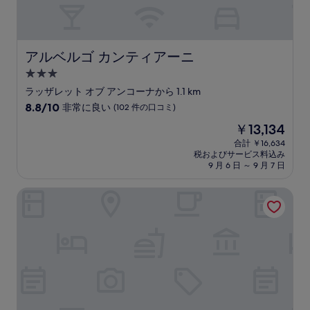
アルベルゴ カンティアーニ
アルベルゴ カンティアーニ
3.0
つ
ラッザレット オブ アンコーナから 1.1 km
星
10
8.8/10
非常に良い
(102 件の口コミ)
宿
段
現
￥13,134
階
泊
在
中
合計 ￥16,634
施
の
税およびサービス料込み
8.8、
設
料
9 月 6 日 ～ 9 月 7 日
非
金
常
は
ラ ピアッツァ
に
￥13,134
良
い、
(102
件
の
口
コ
ミ)
件