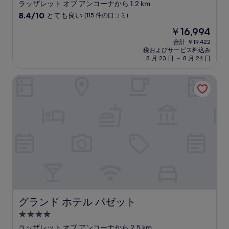
ラッザレット オブ アンコーナから 1.2 km
コ
10
ミ
8.4/10
とても良い
(115 件の口コミ)
段
現
￥16,994
階
在
中
合計 ￥19,422
の
税およびサービス料込み
8.4、
料
8 月 23 日 ～ 8 月 24 日
と
金
て
は
グランド ホテル パゼット
も
￥16,994
良
い、
(115
件
の
口
コ
ミ)
件
の
口
コ
ミ
グランド ホテル パゼット
グランド ホテル パゼット
4.0
つ
ラッザレット オブ アンコーナから 2.5 km