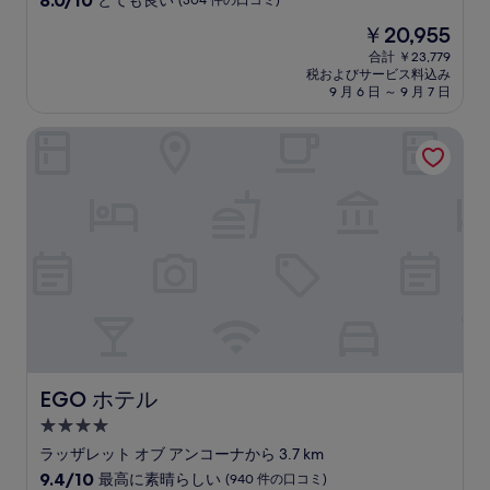
8.0/10
とても良い
(304 件の口コミ)
宿
段
現
￥20,955
階
泊
在
中
合計 ￥23,779
施
の
税およびサービス料込み
8.0、
設
料
9 月 6 日 ～ 9 月 7 日
と
金
て
は
EGO ホテル
も
￥20,955
良
い、
(304
件
の
口
コ
ミ)
件
の
口
コ
ミ
EGO ホテル
EGO ホテル
4.0
つ
ラッザレット オブ アンコーナから 3.7 km
星
10
9.4/10
最高に素晴らしい
(940 件の口コミ)