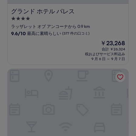
コ
ミ
グランド ホテル パレス
グランド ホテル パレス
4.0
つ
ラッザレット オブ アンコーナから 0.9 km
星
10
9.6/10
最高に素晴らしい
(377 件の口コミ)
宿
段
現
￥23,268
階
泊
在
中
合計 ￥26,324
施
の
税およびサービス料込み
9.6、
設
料
9 月 6 日 ～ 9 月 7 日
最
金
高
は
シーポート ホテル
に
￥23,268
素
晴
ら
し
い、
(377
件
の
口
コ
ミ)