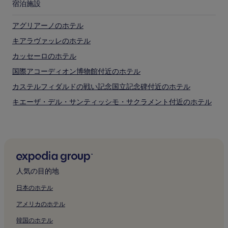
宿泊施設
アグリアーノのホテル
キアラヴァッレのホテル
カッセーロのホテル
国際アコーディオン博物館付近のホテル
カステルフィダルドの戦い記念国立記念碑付近のホテル
キエーザ・デル・サンティッシモ・サクラメント付近のホテル
サッシ ネーリ ビーチのゲストハウス
サッシ ネーリ ビーチのベッド & ブレックファスト
ムゼオ・タッティーレ・スタティーレ・オメロ付近のホテル
フォンターナ・デル・カラモ付近のホテル
人気の目的地
アンコーナ ライトハウス付近のホテル
日本のホテル
ガリバルディ セニガリア スクエア近くの朝食無料のホテル
アメリカのホテル
ガリバルディ セニガリア スクエア近くのキッチン付きのホテル
韓国のホテル
ガリバルディ セニガリア スクエア近くの格安ホテル