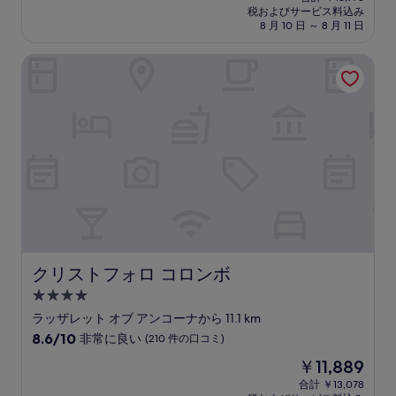
施
の
税およびサービス料込み
9.4、
設
料
8 月 10 日 ～ 8 月 11 日
最
金
高
は
クリストフォロ コロンボ
に
￥17,066
素
晴
ら
し
い、
(241
件
の
口
コ
ミ)
件
の
クリストフォロ コロンボ
クリストフォロ コロンボ
口
4.0
コ
つ
ミ
ラッザレット オブ アンコーナから 11.1 km
星
10
8.6/10
非常に良い
(210 件の口コミ)
宿
段
現
￥11,889
階
泊
在
中
合計 ￥13,078
施
の