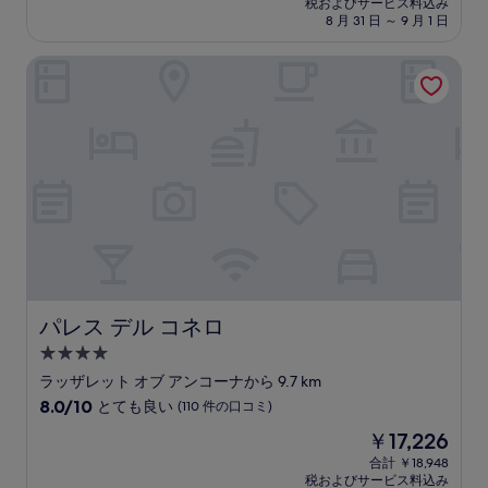
税およびサービス料込み
8.6、
設
料
8 月 31 日 ～ 9 月 1 日
非
金
常
は
パレス デル コネロ
に
￥11,889
良
い、
(210
件
の
口
コ
ミ)
件
の
口
コ
ミ
パレス デル コネロ
パレス デル コネロ
4.0
つ
ラッザレット オブ アンコーナから 9.7 km
星
10
8.0/10
とても良い
(110 件の口コミ)
宿
段
現
￥17,226
階
泊
在
中
合計 ￥18,948
施
の
税およびサービス料込み
8.0、