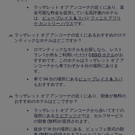
ラッザレット オブ アンコーナの近くにあり、返
金可能な料金を提供している高評価のホテル
は、
ビュー プレイス & スパ
と
フィニス アフリ
ケ カントリー ハウス
です。
ラッザレット オブ アンコーナの近くにあるおすすめのロマ
ンティックなホテルはどこですか ?
ロマンティックなホテルをお探しなら、レスト
ラン 1 か所をご利用いただける
EGO ホテル
がお
すすめです。このホテルはラッザレット オブ ア
ンコーナから車でわずか 6 分の場所にありま
す。
車で 34 分の場所にある
ビュー プレイス & スパ
もおすすめです。
ラッザレット オブ アンコーナの近くにあり、朝食が無料の
おすすめのホテルはどこですか ?
ラッザレット オブ アンコーナから歩いてすぐの
場所にある
ラ ピアッツァ
では、セルフサービス
の朝食 (無料)が提供されます。
徒歩で 16 分の場所にある、ビュッフェ形式の朝
食 (無料)が提供される
アルベルゴ カンティアー