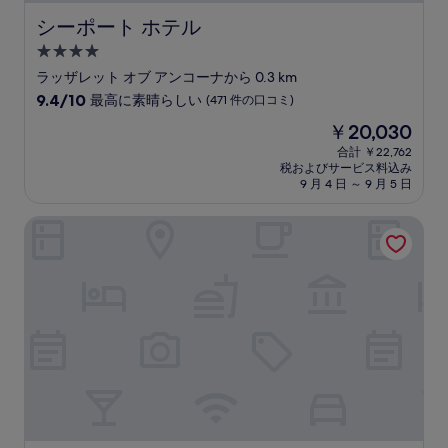
件
の
シーポート ホテル
シーポート ホテル
口
4.0
コ
つ
ミ
ラッザレット オブ アンコーナから 0.3 km
星
10
9.4/10
最高に素晴らしい
(471 件の口コミ)
宿
段
現
￥20,030
階
泊
在
中
合計 ￥22,762
施
の
税およびサービス料込み
9.4、
設
料
9 月 4 日 ～ 9 月 5 日
最
金
高
は
カヴール スイーツ
に
￥20,030
素
晴
ら
し
い、
(471
件
の
口
コ
ミ)
件