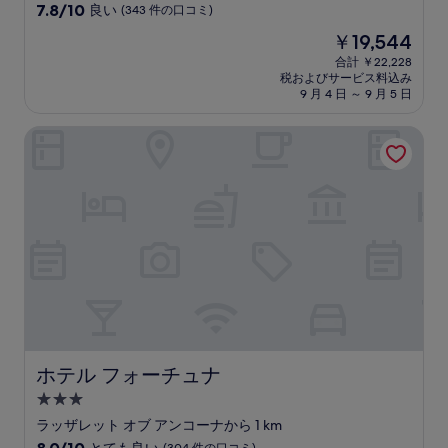
星
10
7.8/10
良い
(343 件の口コミ)
宿
段
現
￥19,544
階
泊
在
中
合計 ￥22,228
施
の
税およびサービス料込み
7.8、
設
料
9 月 4 日 ～ 9 月 5 日
良
金
い、
は
ホテル フォーチュナ
(343
￥19,544
件
の
口
コ
ミ)
件
の
口
コ
ミ
ホテル フォーチュナ
ホテル フォーチュナ
3.0
つ
ラッザレット オブ アンコーナから 1 km
星
10