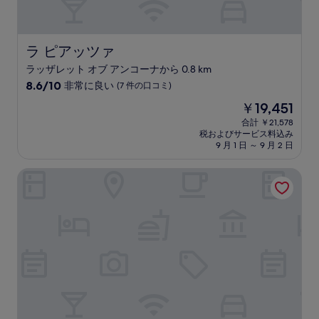
の
口
コ
ミ
ラ ピアッツァ
ラ ピアッツァ
ラッザレット オブ アンコーナから 0.8 km
10
8.6/10
非常に良い
(7 件の口コミ)
段
現
￥19,451
階
在
中
合計 ￥21,578
の
税およびサービス料込み
8.6、
料
9 月 1 日 ～ 9 月 2 日
非
金
常
は
グランド ホテル パレス
に
￥19,451
良
い、
(7
件
の
口
コ
ミ)
件
の
口