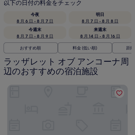
以下の日付の料金をチェック
今夜
明日
8 月 6 日 - 8 月 7 日
8 月 7 日 - 8 月 8 日
今週末
来週末
8 月 7 日 - 8 月 9 日
8 月 14 日 - 8 月 16 日
おすすめ順
料金 (低い順)
距離
ラッザレット オブ アンコーナ周
辺のおすすめの宿泊施設
アルベルゴ カンティアーニ