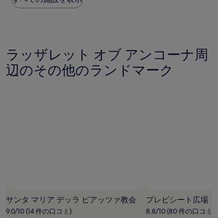
い、
過
(20
去
件
24
の
時
口
間
コ
ラッザレット オブ アンコーナ周
に
ミ)
お
件
辺のその他のランドマーク
け
の
る
口
1
コ
泊
ミ
大
人
2
名
利
用
時
の
最
低
価
サンタ マリア デッラ ピアッツァ教会
プレビシート広場
格
で
9.0/10 (14 件の口コミ)
8.8/10 (80 件の口コミ)
す。