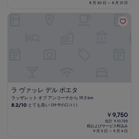
設
料
8 月 30 日 ～ 8 月 31 日
と
金
て
は
ラ ヴァッレ デル ポエタ
も
￥17,226
良
い、
(110
件
の
口
コ
ミ)
件
の
口
コ
ミ
ラ ヴァッレ デル ポエタ
ラ ヴァッレ デル ポエタ
ラッザレット オブ アンコーナから 19.3 km
10
8.2/10
とても良い
(39 件の口コミ)
段
現
￥9,750
階
在
中
合計 ￥10,725
の
税およびサービス料込み
8.2、
料
9 月 3 日 ～ 9 月 4 日
と
金
て