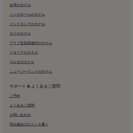
台湾のホテル
ガリバルディ セニガリア スクエア近くの高級ホテル
シンガポールのホテル
ガリバルディ セニガリア スクエア近くのビジネスホテル
ガリバルディ セニガリア スクエア近くのビーチホテル
インドネシアのホテル
ガリバルディ セニガリア スクエア近くの家族向けホテル
タイのホテル
ガリバルディ セニガリア スクエア近くのスパのあるリゾート &
アラブ首長国連邦のホテル
ホテル
イタリアのホテル
アンコーナ港付近のホテル
マルタのホテル
アンコーナ病院付近のホテル
ニュージーランドのホテル
アンコナ トッレッテ駅付近のホテル
オージモ カステルフィダルド駅付近のホテル
サポート & よくあるご質問
セニガリアのプールのあるホテル
ご予約
セニガリアの高級ホテル
よくあるご質問
セニガリアの 4 つ星ホテル
お問い合わせ
セニガリアのビジネスホテル
宿泊施設の口コミを書く
イェージのベッド & ブレックファスト