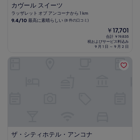
の
カヴール スイーツ
カヴール スイーツ
口
ラッザレット オブ アンコーナから 1 km
コ
10
ミ
9.4/10
最高に素晴らしい
(8 件の口コミ)
段
現
￥17,701
階
在
中
合計 ￥19,835
の
税およびサービス料込み
9.4、
料
9 月 1 日 ～ 9 月 2 日
最
金
高
は
ザ・シティホテル・アンコナ
に
￥17,701
素
晴
ら
し
い、
(8
件
の
口
コ
ミ)
件
の
ザ・シティホテル・アンコナ
ザ・シティホテル・アンコナ
口