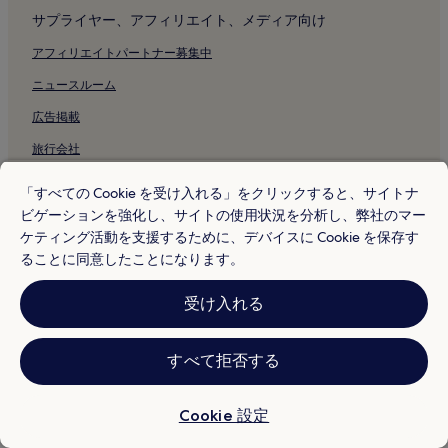
ファルコナーラ空港付近のホテル
サプライヤー、アフィリエイト、メディア向け
トラヤヌスの凱旋門付近のホテル
アフィリエイトパートナー募集中
サン チリアコ大聖堂付近のホテル
ニュースルーム
サンタ マリア デッラ ピアッツァ教会付近のホテル
広告掲載
プレビシート広場付近のホテル
旅行会社
デッレ ムゼ劇場付近のホテル
アンコーナ駅付近のホテル
「すべての Cookie を受け入れる」をクリックすると、サイトナ
規定
ビゲーションを強化し、サイトの使用状況を分析し、弊社のマー
ファルコナーラ マリッティマ駅付近のホテル
利用規約
ケティング活動を支援するために、デバイスに Cookie を保存す
ポルトノボのホテル
ることに同意したことになります。
プライバシー
コネロ山近くの高級ホテル
Cookie
受け入れる
コネロ山の 4 つ星ホテル
コンテンツガイドラインおよびコンテンツの報告
コネロ山近くのビーチホテル
Hotels.com リワードの利用規約
すべて拒否する
コネロ山近くのゴルフを楽しめるホテル
コネロ山近くのスパのあるリゾート & ホテル
その他の情報
Cookie 設定
ロレートの駐車場のあるホテル
当社について