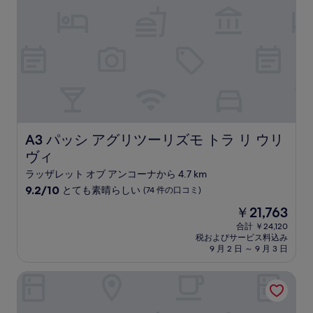
(388
件
の
口
コ
ミ)
件
の
口
コ
ミ
A3 パッシ アグリツーリズモ トラ リ ウリヴィ
A3 パッシ アグリツーリズモ トラ リ ウリ
ヴィ
ラッザレット オブ アンコーナから 4.7 km
10
9.2/10
とても素晴らしい
(74 件の口コミ)
段
現
￥21,763
階
在
中
合計 ￥24,120
の
税およびサービス料込み
9.2、
料
9 月 2 日 ～ 9 月 3 日
と
金
て
は
アスピオ オテル
も
￥21,763
素
晴