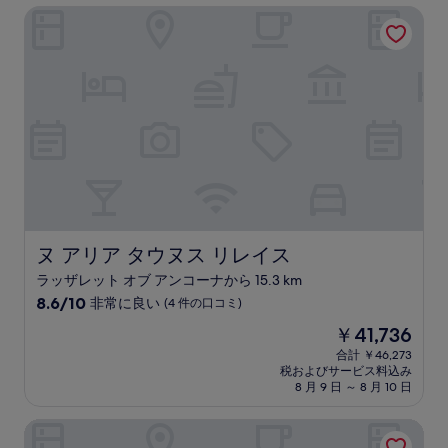
は
ヌ アリア タウヌス リレイス
も
￥9,750
良
い、
(39
件
の
口
コ
ミ)
件
の
口
コ
ミ
ヌ アリア タウヌス リレイス
ヌ アリア タウヌス リレイス
ラッザレット オブ アンコーナから 15.3 km
10
8.6/10
非常に良い
(4 件の口コミ)
段
現
￥41,736
階
在
中
合計 ￥46,273
の
税およびサービス料込み
8.6、
料
8 月 9 日 ～ 8 月 10 日
非
金
常
は
Vホテル
に
￥41,736
良