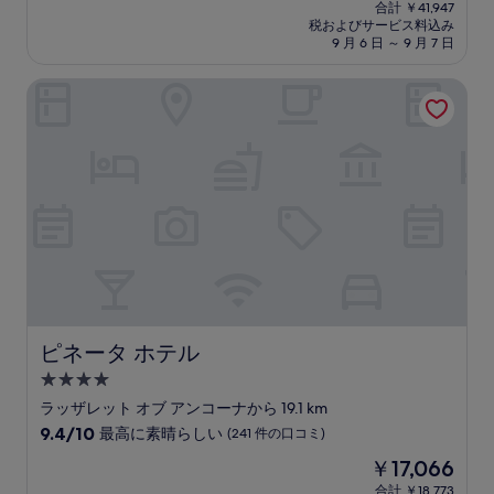
在
中
合計 ￥41,947
の
税およびサービス料込み
9.8、
料
9 月 6 日 ～ 9 月 7 日
最
金
高
は
ピネータ ホテル
に
￥37,471
素
晴
ら
し
い、
(17
件
の
口
コ
ミ)
件
の
ピネータ ホテル
ピネータ ホテル
口
4.0
コ
つ
ミ
ラッザレット オブ アンコーナから 19.1 km
星
10
9.4/10
最高に素晴らしい
(241 件の口コミ)
宿
段
現
￥17,066
階
泊
在
中
合計 ￥18,773