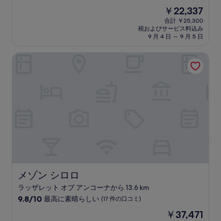
宿
段
現
￥22,337
階
泊
在
中
合計 ￥25,300
施
の
税およびサービス料込み
9.4、
設
料
9 月 4 日 ～ 9 月 5 日
最
金
高
は
メゾン シロロ
に
￥22,337
素
晴
ら
し
い、
(940
件
の
口
コ
ミ)
件
の
メゾン シロロ
メゾン シロロ
口
ラッザレット オブ アンコーナから 13.6 km
コ
10
ミ
9.8/10
最高に素晴らしい
(17 件の口コミ)
段
現
￥37,471
階