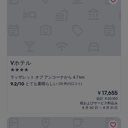
い、
(4
件
の
口
コ
ミ)
件
の
口
コ
ミ
Vホテル
Vホテル
4.0
つ
ラッザレット オブ アンコーナから 4.7 km
星
10
9.2/10
とても素晴らしい
(13 件の口コミ)
宿
段
現
￥17,655
階
泊
在
中
合計 ￥20,150
施
の
税およびサービス料込み
9.2、
設
料
8 月 30 日 ～ 8 月 31 日
と
金
て
は
ホテル エウロパ
も
￥17,655
素