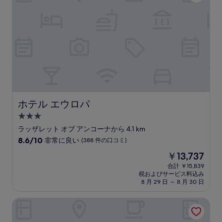
晴
ら
し
い、
(13
件
の
口
コ
ミ)
件
の
ホテル エウロパ
ホテル エウロパ
口
3.0
コ
つ
ミ
ラッザレット オブ アンコーナから 4.1 km
星
10
8.6/10
非常に良い
(388 件の口コミ)
宿
段
現
￥13,737
階
泊
在
中
合計 ￥15,839
施
の
税およびサービス料込み
8.6、
設
料
8 月 29 日 ～ 8 月 30 日
非
金
常
は
A3 パッシ アグリツーリズモ トラ リ ウリヴィ
に
￥13,737
良
い、