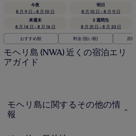
今夜
明日
8 月 9 日 - 8 月 10 日
8 月 10 日 - 8 月 11 日
来週末
2 週間先
8 月 14 日 - 8 月 16 日
8 月 21 日 - 8 月 23 日
おすすめ順
料金 (低い順)
距離
モヘリ島 (NWA) 近くの宿泊エリ
アガイド
モヘリ島に関するその他の情
報