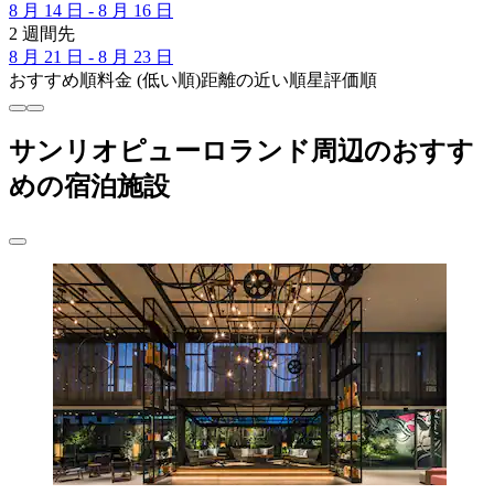
8 月 14 日 - 8 月 16 日
2 週間先
8 月 21 日 - 8 月 23 日
おすすめ順
料金 (低い順)
距離の近い順
星評価順
サンリオピューロランド周辺のおすす
めの宿泊施設