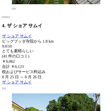
4. ザ ショア サムイ
ザ ショア サムイ
ビッグブッダ寺院から 1.8 km
9.0/10
とても素晴らしい
(41 件の口コミ)
￥6,062
合計 ￥6,123
税およびサービス料込み
8 月 25 日 ～ 8 月 26 日
ザ ショア サムイ