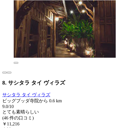
8. サシタラ タイ ヴィラズ
サシタラ タイ ヴィラズ
ビッグブッダ寺院から 0.6 km
9.0/10
とても素晴らしい
(46 件の口コミ)
￥11,216