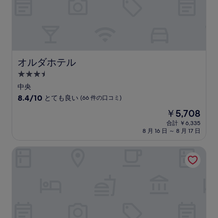
口
コ
ミ)
件
の
口
コ
オルダホテル
オルダホテル
ミ
3.5
つ
中央
星
10
8.4/10
とても良い
(66 件の口コミ)
宿
段
現
￥5,708
階
泊
在
中
合計 ￥6,335
施
の
8 月 16 日 ～ 8 月 17 日
8.4、
設
料
と
金
て
ザ キューブ ホテル 千葉
は
も
￥5,708
良
い、
(66
件
の
口