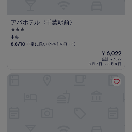
件
の
口
コ
アパホテル〈千葉駅前〉
アパホテル〈千葉駅前〉
ミ
3.0
つ
中央
星
10
8.8/10
非常に良い
(694 件の口コミ)
宿
段
現
￥6,022
階
泊
在
中
合計 ￥7,397
施
の
8 月 7 日 ～ 8 月 8 日
8.8、
設
料
非
金
常
東横INN千葉みなと駅前
は
に
￥6,022
良
い、
(694
件
の
口
コ
ミ)
件