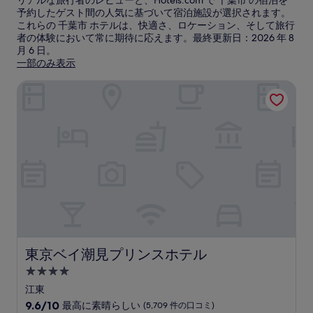
リアルな旅行者のレビューと、Hotels.com で 千葉市 の宿泊を
予約したゲスト間の人気に基づいて宿泊施設が選択されます。
これらの 千葉市 ホテルは、快適さ、ロケーション、そして旅行
者の体験において常に期待に応えます。最終更新日：
2026 年 8
月 6 日
。
一部のみ表示
東京ベイ潮見プリンスホテル
東京ベイ潮見プリンスホテル
東京ベイ潮見プリンスホテル
4.0
つ
江東
星
10
9.6/10
最高に素晴らしい
(5,709 件の口コミ)