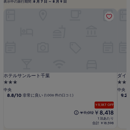
表示中の旅行期間 :
8 月 7 日 ～ 8 月 9 日
表
8
用
月
示
時
ホテルサンルート千葉
ダイ
の
7
中
最
日
の
低
～
旅
価
8
行
格
月
で
期
す。
9
間
料
日
:
金
お
よ
び
ホ
ホ
ダ
ホテルサンルート千葉
ダイ
ホテルサンルート千葉
ダイ
空
テ
テ
イ
3.0
4.0
室
ル
ル
ワ
つ
つ
状
中央
中央
況
サ
サ
ロ
星
10
星
10
8.8/10
9.2
非常に良い
(1,006 件の口コミ)
は
段
段
ン
ン
イ
宿
宿
変
階
階
￥5,187 OFF
ル
ル
ネ
泊
泊
動
中
中
現
￥8,418
元
￥11,012
ー
ー
ッ
施
施
す
8.8、
9.2、
在
の
1 泊あたり
ト
ト
ト
る
設
設
非
と
の
料
合計 ￥18,598
場
千
常
千
ホ
て
料
金