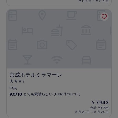
9 月 3 日 ～ 9 月 4 日
8.4、
設
料
と
金
て
京成ホテルミラマーレ
は
も
￥16,123
良
い、
(134
件
の
口
コ
ミ)
件
の
口
コ
京成ホテルミラマーレ
京成ホテルミラマーレ
ミ
3.5
つ
中央
星
10
9.0/10
とても素晴らしい
(1,002 件の口コミ)
宿
段
現
￥7,943
階
泊
在
中
合計 ￥8,794
施
の
8 月 23 日 ～ 8 月 24 日
9.0、
設
料
と