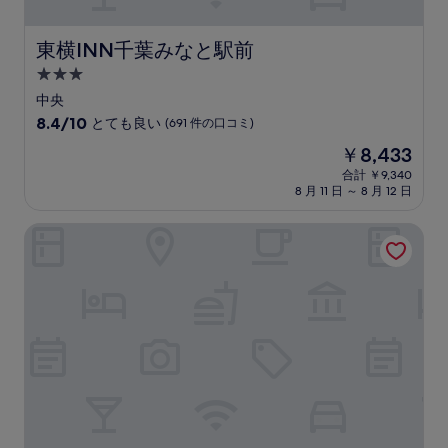
の
口
コ
東横INN千葉みなと駅前
東横INN千葉みなと駅前
ミ
3.0
つ
中央
星
10
8.4/10
とても良い
(691 件の口コミ)
宿
段
現
￥8,433
階
泊
在
中
合計 ￥9,340
施
の
8 月 11 日 ～ 8 月 12 日
8.4、
設
料
と
金
て
グランパークホテル パネックス千葉
は
も
￥8,433
良
い、
(691
件
の
口
コ
ミ)
件
の
口