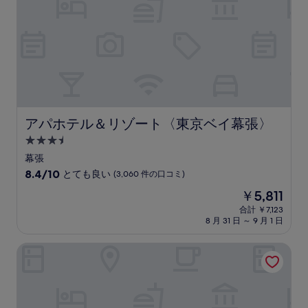
ら
し
い、
(5,308
件
の
口
コ
ミ)
件
アパホテル＆リゾート〈東京ベイ幕張〉
アパホテル＆リゾート〈東京ベイ幕張〉
の
3.5
口
コ
つ
幕張
ミ
星
10
8.4/10
とても良い
(3,060 件の口コミ)
宿
段
現
￥5,811
階
泊
在
中
合計 ￥7,123
施
の
8 月 31 日 ～ 9 月 1 日
8.4、
設
料
と
金
て
ホテルサンルート千葉
は
も
￥5,811
良
い、
(3,060