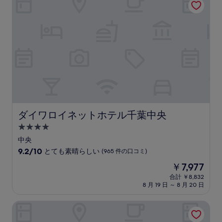
は
も
￥9,059
素
晴
ら
し
い、
(648
件
の
口
コ
ミ)
件
ダイワロイネットホテル千葉中央
ダイワロイネットホテル千葉中央
の
4.0
口
コ
つ
中央
ミ
星
10
9.2/10
とても素晴らしい
(965 件の口コミ)
宿
段
現
￥7,977
階
泊
在
中
合計 ￥8,832
施
の
8 月 19 日 ～ 8 月 20 日
9.2、
設
料
と
金
て
ホテルグレイスリー新宿
は
も
￥7,977
素