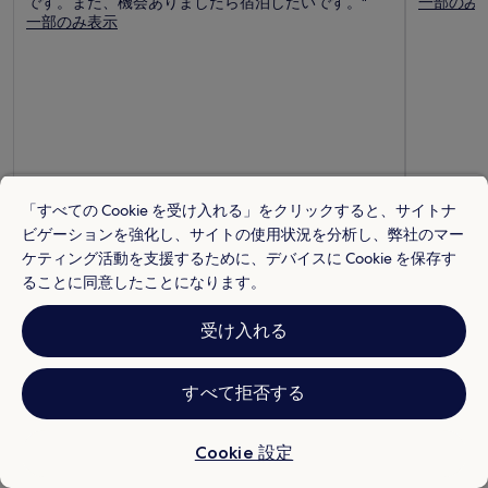
です。また、機会ありましたら宿泊したいです。"
一部のみ
一部のみ表示
「すべての Cookie を受け入れる」をクリックすると、サイトナ
ビゲーションを強化し、サイトの使用状況を分析し、弊社のマー
ケティング活動を支援するために、デバイスに Cookie を保存す
ることに同意したことになります。
KENTARO
1 泊旅行
KANAKO
2
2 時間前に投稿
6 時間前に
受け入れる
よくある質問
すべて拒否する
千葉市にあるホテルの客室料金はどれくらいですか ?
Cookie 設定
ご予算とニーズにぴったりの施設のなかから、￥4,915
～ 千葉市の素晴らしいホテルを見つけることができま