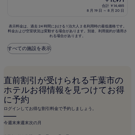
階
泊
在
中
合計 ￥14,485
施
の
8 月 19 日 ～ 8 月 20 日
9.4、
設
料
最
金
高
は
表
表示料金は、過去 24 時間における 1 泊大人 2 名利用時の最低価格です。
に
￥11,971
料金および空室状況は変動する場合があります。別途、利用規約が適用さ
示
素
れる場合があります。
料
晴
金
ら
は、
すべての施設を表示
し
過
い、
去
(716
24
件
時
の
間
口
直前割引が受けられる千葉市の
に
コ
お
ホテルお得情報を見つけてお得
ミ)
け
件
に予約
る
の
1
口
泊
ログインしてお得な割引料金で予約しましょう。
コ
大
ミ
人
今週末
来週末
次の月
2
名
利