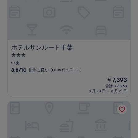
件
の
口
コ
ミ)
件
の
口
コ
ホテルサンルート千葉
ホテルサンルート千葉
ミ
3.0
つ
中央
星
10
8.8/10
非常に良い
(1,006 件の口コミ)
宿
段
現
￥7,393
階
泊
在
中
合計 ￥8,268
施
の
8 月 20 日 ～ 8 月 21 日
8.8、
設
料
非
金
常
オルダホテル
は
に
￥7,393
良
い、
(1,006
件
の