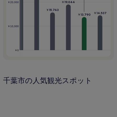
￥19,044
￥20,000
が
あ
￥15,743
￥14,537
り
￥13,790
ま
す。
￥10,000
別
途、
利
用
規
約
￥0
が
適
用
さ
れ
千葉市の人気観光スポット
る
場
合
が
あ
り
ま
す。