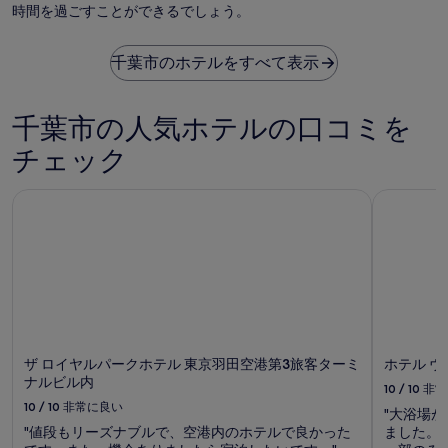
時間を過ごすことができるでしょう。
千葉市のホテルをすべて表示
千葉市の人気ホテルの口コミを
チェック
ザ ロイヤルパークホテル 東京羽田空港第3旅客ターミナルビ
ホテル 
ザ ロイヤルパークホテル 東京羽田空港第3旅客ターミ
ホテル 
ナルビル内
10 / 10
非常
10 / 10
非常に良い
"大浴場
"値段もリーズナブルで、空港内のホテルで良かった
ました。"