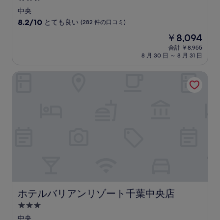
つ
中央
星
10
8.2/10
とても良い
(282 件の口コミ)
宿
段
現
￥8,094
階
泊
在
中
合計 ￥8,955
施
の
8 月 30 日 ～ 8 月 31 日
8.2、
設
料
と
金
て
ホテルバリアンリゾート千葉中央店
は
も
￥8,094
良
い、
(282
件
の
口
コ
ミ)
件
の
口
コ
ホテルバリアンリゾート千葉中央店
ホテルバリアンリゾート千葉中央店
ミ
3.0
つ
中央