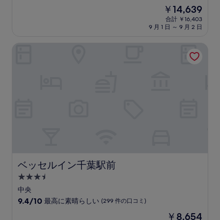
宿
段
現
￥14,639
階
泊
在
中
合計 ￥16,403
施
の
9 月 1 日 ～ 9 月 2 日
9.2、
設
料
と
金
て
ベッセルイン千葉駅前
は
も
￥14,639
素
晴
ら
し
い、
(12,126
件
の
口
コ
ミ)
件
ベッセルイン千葉駅前
ベッセルイン千葉駅前
の
3.5
口
コ
つ
中央
ミ
星
10
9.4/10
最高に素晴らしい
(299 件の口コミ)
宿
段
現
￥8,654
階