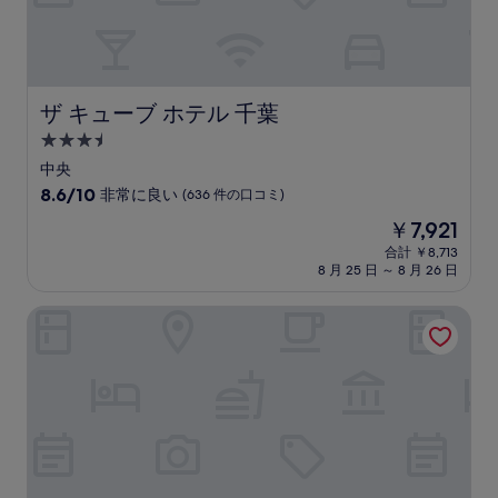
コ
ミ)
件
の
口
コ
ザ キューブ ホテル 千葉
ザ キューブ ホテル 千葉
ミ
3.5
つ
中央
星
10
8.6/10
非常に良い
(636 件の口コミ)
宿
段
現
￥7,921
階
泊
在
中
合計 ￥8,713
施
の
8 月 25 日 ～ 8 月 26 日
8.6、
設
料
非
金
常
アパホテル〈千葉駅前〉
は
に
￥7,921
良
い、
(636
件
の
口
コ
ミ)