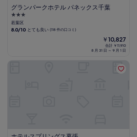
コ
グランパークホテル パネックス千葉
グランパークホテル パネックス千葉
ミ
3.0
つ
若葉区
星
10
8.0/10
とても良い
(118 件の口コミ)
宿
段
現
￥10,827
階
泊
在
中
合計 ￥11,910
施
の
8 月 31 日 ～ 9 月 1 日
8.0、
設
料
と
金
て
ホテルスプリングス幕張
は
も
￥10,827
良
い、
(118
件
の
口
コ
ミ)
件
の
口
コ
ホテルスプリングス幕張
ホテルスプリングス幕張