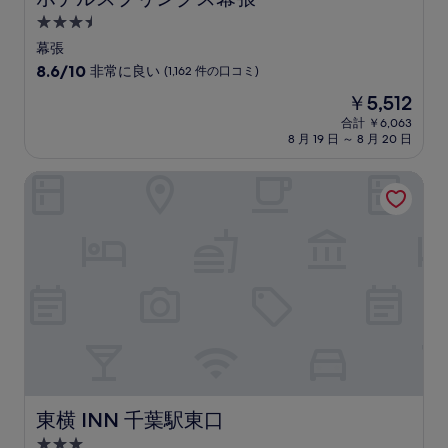
ミ
3.5
つ
幕張
星
10
8.6/10
非常に良い
(1,162 件の口コミ)
宿
段
現
￥5,512
階
泊
在
中
合計 ￥6,063
施
の
8 月 19 日 ～ 8 月 20 日
8.6、
設
料
非
金
常
東横 INN 千葉駅東口
は
に
￥5,512
良
い、
(1,162
件
の
口
コ
ミ)
件
の
口
コ
東横 INN 千葉駅東口
東横 INN 千葉駅東口
ミ
3.0