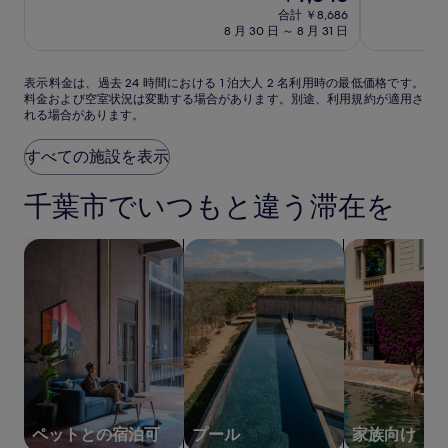
ネ
泊
泊
在
中
中
合計 ￥8,686
張
張
ッ
施
施
の
8.6、
9.2、
8 月 30 日 ～ 8 月 31 日
ト
設
料
設
非
と
金
常
ホ
て
は
表
に
も
表示料金は、過去 24 時間における 1 泊大人 2 名利用時の最低価格です。
テ
￥7,843
料金および空室状況は変動する場合があります。別途、利用規約が適用さ
示
良
素
ル
れる場合があります。
料
い、
晴
千
金
(542)
ら
葉
は、
件
し
すべての施設を表示
過
の
い、
駅
去
口
(648)
千葉市でいつもと違う滞在を
前
24
コ
件
時
ミ
の
間
口
ペットと泊まれる宿泊施設を検索する
プール付きの宿泊施設を検索する
家族向けの宿
に
コ
お
ミ
け
る
1
泊
大
人
2
名
ペットとの宿泊可
プール
家族向け
利