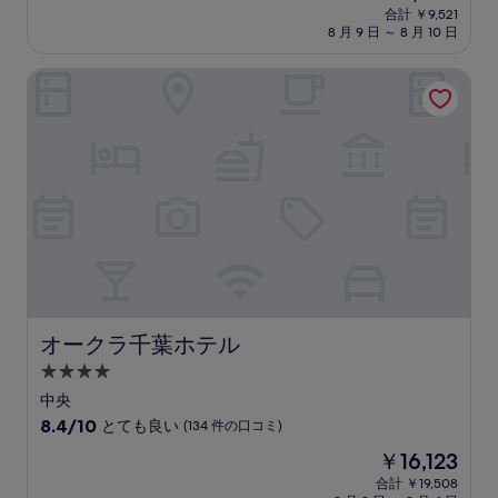
泊
在
中
合計 ￥9,521
施
の
8 月 9 日 ～ 8 月 10 日
9.4、
設
料
最
金
高
オークラ千葉ホテル
は
に
￥8,654
素
晴
ら
し
い、
(299
件
の
口
コ
ミ)
件
オークラ千葉ホテル
オークラ千葉ホテル
の
4.0
口
コ
つ
中央
ミ
星
10
8.4/10
とても良い
(134 件の口コミ)
宿
段
現
￥16,123
階
泊
在
中
合計 ￥19,508
施
の