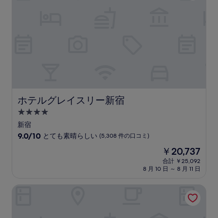
晴
ら
し
い、
(965
件
の
口
コ
ミ)
件
ホテルグレイスリー新宿
ホテルグレイスリー新宿
の
4.0
口
コ
つ
新宿
ミ
星
10
9.0/10
とても素晴らしい
(5,308 件の口コミ)
宿
段
現
￥20,737
階
泊
在
中
合計 ￥25,092
施
の
8 月 10 日 ～ 8 月 11 日
9.0、
設
料
と
金
て
アパホテル＆リゾート〈東京ベイ幕張〉
は
も
￥20,737
素
晴