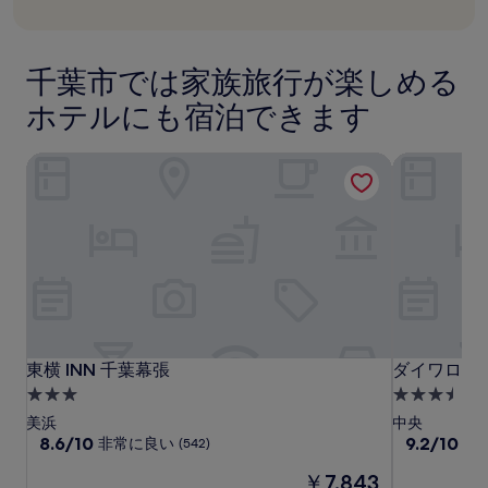
合
に
も
葉
金
葉
テ
は
が
良
素
は
￥11,012
ル
あ
い、
晴
￥8,418
千
り
(1,006
ら
千葉市では家族旅行が楽しめる
ま
葉
件
し
す。
の
い、
中
ホテルにも宿泊できます
別
口
(965
央
途、
コ
件
利
ミ)
東横 INN 千葉幕張
ダイワロイ
の
用
件
口
規
の
コ
約
口
ミ)
が
コ
件
適
ミ
の
用
口
さ
コ
れ
ミ
る
場
東
東
ダ
東横 INN 千葉幕張
ダイワロイ
東横 INN 千葉幕張
ダイワロイ
合
横
横
イ
が
3.0
3.5
あ
INN
INN
ワ
つ
つ
美浜
中央
り
千
千
ロ
星
10
星
10
8.6/10
9.2/10
非常に良い
と
(542)
ま
段
段
葉
葉
イ
宿
宿
す。
現
￥7,843
階
階
幕
幕