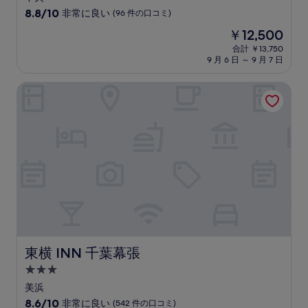
星
10
8.8/10
非常に良い
(96 件の口コミ)
宿
段
現
￥12,500
階
泊
在
中
合計 ￥13,750
施
の
9 月 6 日 ～ 9 月 7 日
8.8、
設
料
非
金
常
東横 INN 千葉幕張
は
に
￥12,500
良
い、
(96
件
の
口
コ
ミ)
件
の
口
コ
東横 INN 千葉幕張
東横 INN 千葉幕張
ミ
3.0
つ
美浜
星
10
8.6/10
非常に良い
(542 件の口コミ)