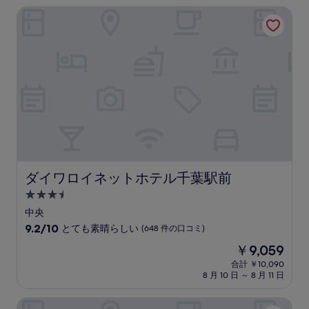
金
て
ダイワロイネットホテル千葉駅前
は
も
￥7,943
素
晴
ら
し
い、
(1,002
件
の
口
コ
ミ)
件
ダイワロイネットホテル千葉駅前
ダイワロイネットホテル千葉駅前
の
3.5
口
コ
つ
中央
ミ
星
10
9.2/10
とても素晴らしい
(648 件の口コミ)
宿
段
現
￥9,059
階
泊
在
中
合計 ￥10,090
施
の
8 月 10 日 ～ 8 月 11 日
9.2、
設
料
と
金
て
ダイワロイネットホテル千葉中央