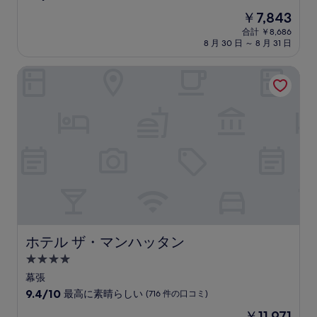
宿
段
現
￥7,843
階
泊
在
中
合計 ￥8,686
施
の
8 月 30 日 ～ 8 月 31 日
8.6、
設
料
非
金
常
ホテル ザ・マンハッタン
は
に
￥7,843
良
い、
(542
件
の
口
コ
ミ)
件
の
口
コ
ホテル ザ・マンハッタン
ホテル ザ・マンハッタン
ミ
4.0
つ
幕張
星
10
9.4/10
最高に素晴らしい
(716 件の口コミ)
宿
段
現
￥11,971