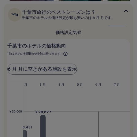
用
時
千
千葉市旅行のベストシーズンは ?
の
葉
千葉市のホテルの価格設定が最も安いのは 6 月 月です。
最
市
低
旅
行
価
価格設定
気候
の
格
ベ
で
千葉市のホテルの価格動向
ス
す。
ト
料
1 泊 2 名のご利用時の料金に基づきます
シ
金
ー
お
ズ
6 月 月に空きがある施設を表示
よ
ン
は
び
?
空
1 月
2 月
3 月
4 月
5 月
6 月
7 月
室
状
況
は
変
￥28,877
￥30,000
動
す
る
￥23,431
場
20,998
合