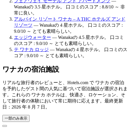
フェアウェイ モーテル アンド アパートメンツ
—
Wanakaの 3.5 星ホテル。 口コミのスコア : 8.8/10 ～ 非
常に良い。
アルパイン リゾート ワナカ – A THC ホテルズ アンド
リゾーツ
— Wanakaの 4 星ホテル。 口コミのスコア :
9.0/10 ～ とても素晴らしい。
エッジウォーター
— Wanakaの 4.5 星ホテル。 口コミ
のスコア : 9.0/10 ～ とても素晴らしい。
テ ワナカ ロッジ
— Wanakaの 4 星ホテル。 口コミのス
コア : 9.0/10 ～ とても素晴らしい。
ワナカの宿泊施設
リアルな旅行者のレビューと、Hotels.com で ワナカ の宿泊
を予約したゲスト間の人気に基づいて宿泊施設が選択されま
す。これらの ワナカ ホテルは、快適さ、ロケーション、そ
して旅行者の体験において常に期待に応えます。最終更新
日：
2026 年 8 月 7 日
。
一部のみ表示