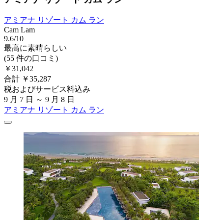
アミアナ リゾート カム ラン
Cam Lam
9.6/10
最高に素晴らしい
(55 件の口コミ)
￥31,042
合計 ￥35,287
税およびサービス料込み
9 月 7 日 ～ 9 月 8 日
アミアナ リゾート カム ラン