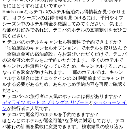
るにはどうすればよいですか ?
Hotels.com ならテコパのホテル宿泊のお得情報が見つかりま
す。 オフシーズンのお得情報を見つけるには、平日やオフ
シーズン中のホテル料金を確認してみてください。 気まま
な旅がお好みであれば、テコパのホテルの直前割引をぜひご
覧ください。
テコパのホテルをキャンセル料無料で予約できますか ?
「宿泊施設のキャンセルオプション」でホテルを絞り込んで
「全額返金可の宿泊施設」をお選びいただくだけで、テコパ
の返金可のホテルをご予約いただけます。 多くのホテルで
キャンセル料無料となっているため、キャンセルすることに
なっても返金が受けられます。 一部のホテルでは、キャン
セルする場合にはチェックインの 24 時間前までにキャンセ
ルする必要があるため、あらかじめ予約内容を再度ご確認く
ださい。
テコパへの旅行者に人気のホテルには何がありますか ?
ディライツ ホット スプリングス リゾート
と
ショショーン イ
ン
が旅行者に人気です。
テコパで返金可のホテルを予約できますか ?
ほとんどのホテルが返金可能*な予約に対応しており、テコ
パ旅行の計画を柔軟に変更できます。 検索結果の絞り込み