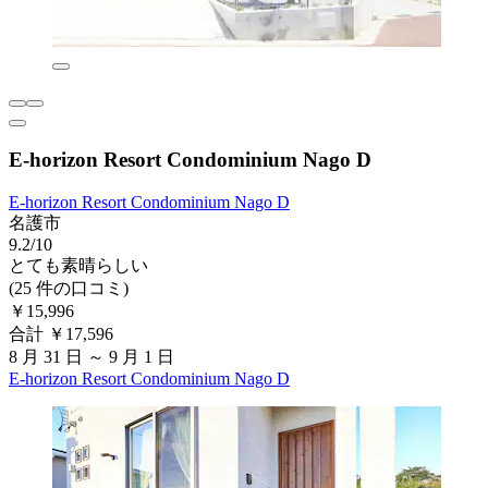
E-horizon Resort Condominium Nago D
E-horizon Resort Condominium Nago D
名護市
9.2/10
とても素晴らしい
(25 件の口コミ)
￥15,996
合計 ￥17,596
8 月 31 日 ～ 9 月 1 日
E-horizon Resort Condominium Nago D