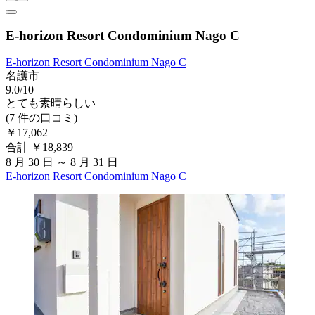
E-horizon Resort Condominium Nago C
E-horizon Resort Condominium Nago C
名護市
9.0/10
とても素晴らしい
(7 件の口コミ)
￥17,062
合計 ￥18,839
8 月 30 日 ～ 8 月 31 日
E-horizon Resort Condominium Nago C