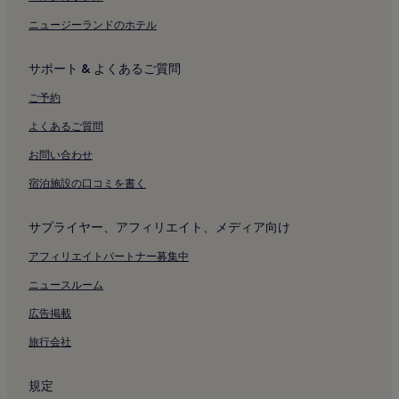
鍾路 1.2.3.4 街洞のゲストハウス
ニュージーランドのホテル
イテウォン1洞のホステル
サポート & よくあるご質問
イテウォン1洞のゲストハウス
瑞草 2 洞のジムのあるホテル
ご予約
瑞草 2 洞のホテル
よくあるご質問
論峴 2 洞の駐車場のあるホテル
お問い合わせ
論峴 2 洞のホテル
宿泊施設の口コミを書く
大峙1洞のホテル
サプライヤー、アフィリエイト、メディア向け
道谷1洞のホテル
アフィリエイトパートナー募集中
瑞草 4- 洞のホテル
バンポ1ドンのホテル
ニュースルーム
駅三 2- 洞のアパートメント
広告掲載
駅三 2- 洞のモーテル
旅行会社
駅三 2- 洞の 3 つ星ホテル
規定
駅三 2- 洞のホテル