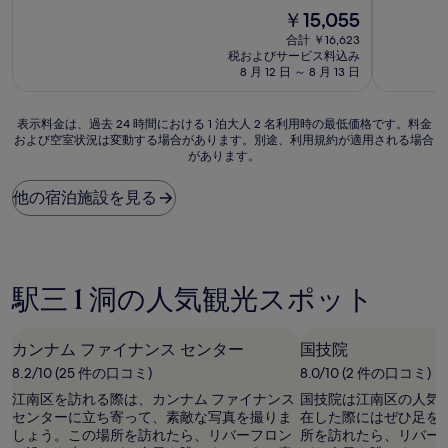
宿
宿
現
￥15,055
階
階
泊
泊
在
中
中
合計 ￥16,623
施
施
の
6.0、
5.8、
税およびサービス料込み
設
料
設
(1
(14
8 月 12 日 ～ 8 月 13 日
金
件
件
は
の
の
表
￥15,055
表示料金は、過去 24 時間における 1 泊大人 2 名利用時の最低価格です。料金
口
口
および空室状況は変動する場合があります。別途、利用規約が適用される場合
示
コ
コ
があります。
料
ミ)
ミ)
金
件
件
は、
他の宿泊施設を見る
の
の
過
口
口
去
コ
コ
24
ミ
ミ
時
間
駅三 1 洞の人気観光スポット
に
お
け
カンナム ファイナンス センター
国技院
る
8.2/10 (25 件の口コミ)
8.0/10 (2 件の口コミ)
1
泊
江南区を訪れる際は、カンナム ファイナンス
国技院は江南区の人気
大
センターに立ち寄って、素敵な写真を撮りま
在した際にはぜひ足を
人
しょう。この場所を訪れたら、リバーフロン
所を訪れたら、リバー
2