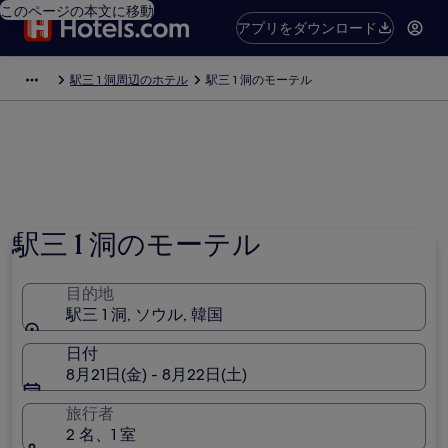
このページの本文に移動
アプリをダウンロード
駅三 1 洞周辺のホテル
駅三 1 洞のモーテル
写真提供者 : Georgiy Mazin
駅三 1 洞のモーテル
目的地
駅三 1 洞, ソウル, 韓国
日付
8月21日(金) - 8月22日(土)
旅行者
2 名、1 室