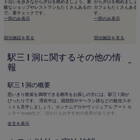
ト沿いを歩きながら夕日を眺めましょう。素
がら夕日を眺めましょ
名
敵なショップやレストランもたくさんあるの
カフェもたくさんある
利
で、要チェックです。
す。
用
一部のみ表示
一部のみ表示
時
の
最
宿泊施設を見る
宿泊施設を見る
低
価
格
駅三 1 洞に関するその他の情
で
す。
報
料
金
お
駅三 1 洞の概要
よ
び
思いきり散策を満喫できる都市をお探しの方には、駅三 1 洞が
空
ぴったりです。 滞在中は、国技院やテヘラン路などの観光スポ
室
状
ットも見学しましょう。カンナムデロやヴィジュアル アート セ
況
ンター bodaなど、ほかにもおすすめの名所があります。
は
全文を表示
変
駅三 1 洞へのアクセス
動
す
飛行機でのアクセス