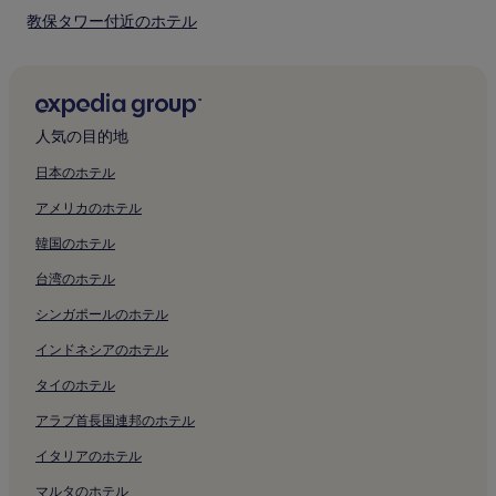
カンナムデロ
ま
教保タワー付近のホテル
ヴィジュアル アート センター boda
す。
オペラ ギャラリー付近のホテル
ソウルの気候情報
韓国刺繍博物館付近のホテル
最も暑い月: 8 月、7 月、6 月、9 月 (平均気温 24 °C)
最も寒い月 : 1 月、12 月、2 月、3 月 (平均気温 1 °C)
カンナム ファイナンス センター付近のホテル
最も雨の多い月 : 7 月、8 月、9 月、6 月 (平均降水量 243
人気の目的地
国技院付近のホテル
mm)
日本のホテル
デプロマティック ヒストリー ミュージアム付近のホテル
アメリカのホテル
サムソン レポーツ センター付近のホテル
韓国のホテル
Kepco アート センター付近のホテル
台湾のホテル
シモンヌ ハンドバッグ博物館付近のホテル
シンガポールのホテル
Gsタワー付近のホテル
インドネシアのホテル
忠武路のホステル
忠武路のゲストハウス
タイのホテル
大峙4洞のホテル
アラブ首長国連邦のホテル
鍾路 1.2.3.4 街洞のホステル
イタリアのホテル
鍾路 1.2.3.4 街洞のアパートスタイルホテル
マルタのホテル