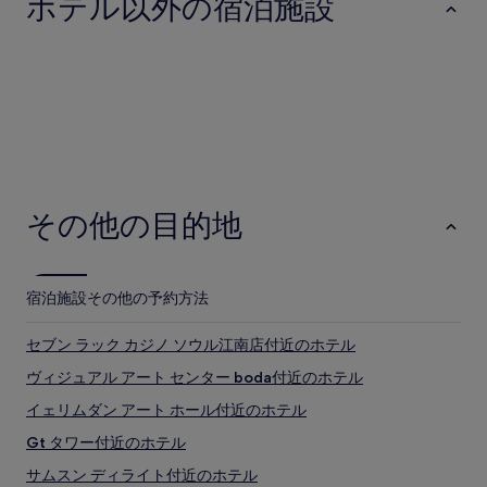
ホテル以外の宿泊施設
る
場
最寄りの空港 :
合
ホテル
アパートメント
ゲストハウス
金浦国際空港 (GMP) まで 21.5 km
が
あ
地下鉄でのアクセス
り
ま
周辺エリアにある地下鉄駅 :
す。
別
地下鉄 駅三駅
ホテル
アパートメント
ゲストハウ
途、
オンジュ駅
利
地下鉄 江南駅
その他の目的地
用
規
駅三 1 洞の見どころと観光スポット
約
が
駅三 1 洞の見どころ
適
宿泊施設
その他の予約方法
用
カンナム ファイナンス センター
さ
テヘラン路
セブン ラック カジノ ソウル江南店付近のホテル
れ
GSタワー
る
ヴィジュアル アート センター boda付近のホテル
教保タワー
場
センターフィールド
イェリムダン アート ホール付近のホテル
合
が
駅三 1 洞のおすすめスポット
Gt タワー付近のホテル
あ
国技院
り
サムスン ディライト付近のホテル