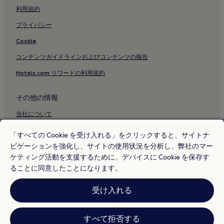
利用規約
蚕室 3- 洞のアパートメント
プライバシー
三成 2 洞の 3 つ星ホテル
三成 2 洞のビジネスホテル
Cookie
三成 2 洞のホテル
コンテンツガイドラインおよびコンテンツの報告
ドッグク2洞のホテル
Hotels.com リワードの利用規約
論峴 1 洞のビジネスホテル
その他の情報
論峴 1 洞のホテル
当社について
駅三 1 洞のジムのあるホテル
採用情報
駅三 1 洞の朝食無料のホテル
「すべての Cookie を受け入れる」をクリックすると、サイトナ
ビゲーションを強化し、サイトの使用状況を分析し、弊社のマー
駅三 1 洞のキッチン付きのホテル
旅行ガイド
ケティング活動を支援するために、デバイスに Cookie を保存す
駅三 1 洞のアパートメント
Hotels.com リワード
ることに同意したことになります。
駅三 1 洞の格安ホテル
* 一部のホテルは、チェックイン日の 24 時間以上前までにキャンセルす
受け入れる
ることを条件としています。詳細はウェブサイトでご覧ください。
駅三 1 洞の高級ホテル
© 2026 Hotels.com, L.P., an Expedia Group company. All rights reserved.
駅三 1 洞の 2 つ星ホテル
Hotels.com および Hotels.com のロゴは、Hotels.com, L.P. の商標または
登録商標です。
すべて拒否する
駅三 1 洞の 3 つ星ホテル