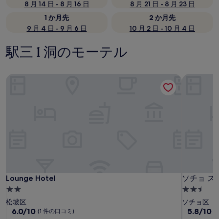
8 月 14 日 - 8 月 16 日
8 月 21 日 - 8 月 23 日
1 か月先
2 か月先
9 月 4 日 - 9 月 6 日
10 月 2 日 - 10 月 4 日
駅三 1 洞のモーテル
Lounge Hotel
ソチョ ス
Lounge Hotel
ソチョ ス
Lounge Hotel
ソチョ ス
2.0
2.5
つ
つ
松坡区
ソチョ区
星
10
星
10
6.0/10
5.8/10
(1 件の口コミ)
(
段
段