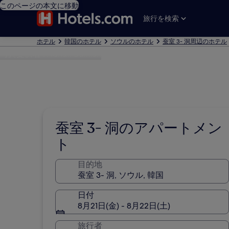
このページの本文に移動
旅行を検索
ホテル
韓国のホテル
ソウルのホテル
蚕室 3- 洞周辺のホテル
写真提供者 : Adrian Damian
蚕室 3- 洞のアパートメン
ト
目的地
日付
8月21日(金) - 8月22日(土)
旅行者