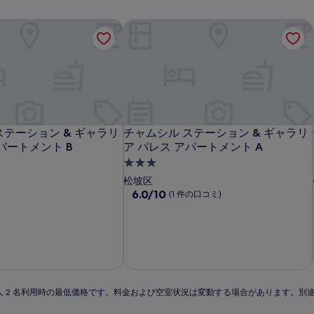
テーション & ギャラリア パレス アパートメント B
チャムシル ステーション & ギャラリア
テーション & ギャラリア パレス アパートメント B
チャムシル ステーション & ギャラリア
ステーション & ギャラリ
チャムシル ステーション & ギャラリ
パートメント B
ア パレス アパートメント A
3.0
つ
松坡区
星
10
6.0/10
(1 件の口コミ)
段
宿
階
泊
中
施
6.0、
設
(1
件
の
 泊大人 2 名利用時の最低価格です。料金および空室状況は変動する場合があります。
口
コ