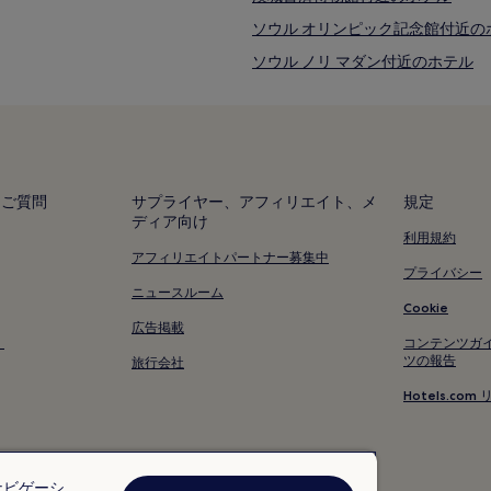
ソウル オリンピック記念館付近の
ソウル ノリ マダン付近のホテル
モンチョン歴史館付近のホテル
ソウル石村洞古墳群付近のホテル
シャルロッテ シアター付近のホテ
ロッテ コンサート ホール付近の
るご質問
サプライヤー、アフィリエイト、メ
規定
ディア向け
忠武路のゲストハウス
利用規約
パンイドンのホテル
アフィリエイトパートナー募集中
プライバシー
蚕室 2- 洞のホテル
ニュースルーム
Cookie
イテウォン1洞のホステル
広告掲載
く
コンテンツガ
紫陽1洞のホテル
ツの報告
旅行会社
紫陽3洞のホテル
Hotels.c
駅三 2- 洞のモーテル
蚕室 3- 洞の 3 つ星ホテル
ナビゲーシ
蚕室 3- 洞のホテル