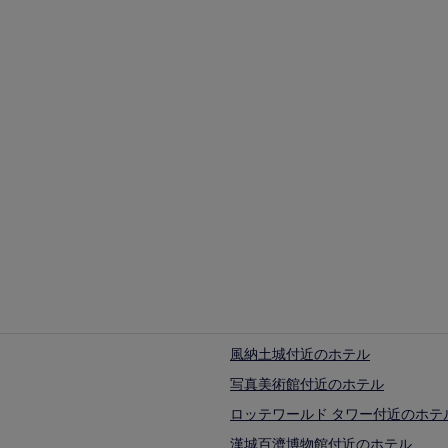
ス
ホステル
43 mm)
トハウス
ホステル
風納土城付近のホテル
写真美術館付近のホテル
ロッテワールド タワー付近のホテ
漢城百濟博物館付近のホテル