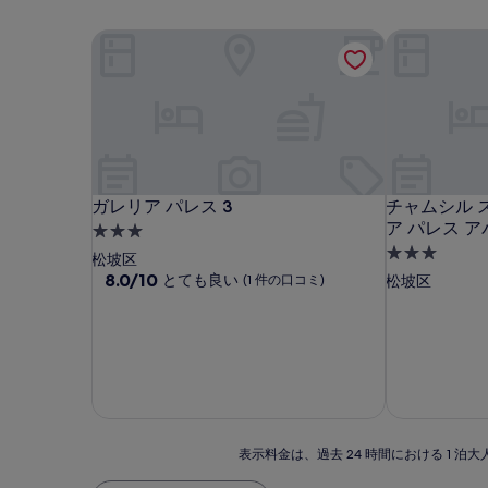
ガレリア パレス 3
チャムシル ス
ガレリア パレス 3
チャムシル ス
ガレリア パレス 3
チャムシル 
ア パレス ア
3.0
3.0
つ
松坡区
つ
星
10
8.0/10
とても良い
(1 件の口コミ)
松坡区
段
星
宿
階
宿
泊
中
泊
施
8.0、
施
設
と
て
設
も
良
表
い、
表示料金は、過去 24 時間における 1
示
(1