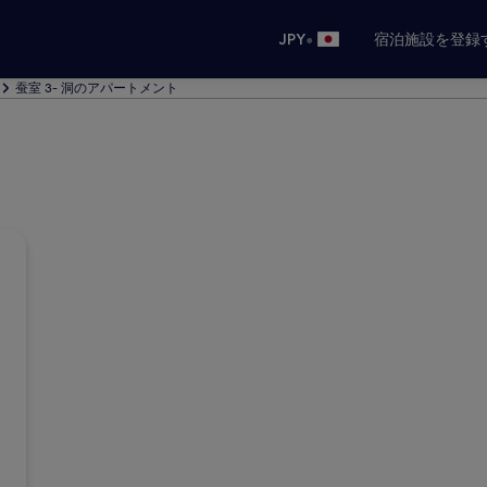
•
JPY
宿泊施設を登録
蚕室 3- 洞のアパートメント