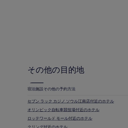
蚕室 3- 洞のおすすめスポット
ホテル
ゲストハウ
途、
利
ロッテ ワールド
用
キッザニア
規
シャルロッテ シアター
約
ソウル ノリ マダン
が
ソウルの気候情報
適
用
最も暑い月: 8 月、7 月、6 月、9 月 (平均気温 24 °C)
さ
最も寒い月 : 1 月、12 月、2 月、3 月 (平均気温 1 °C)
れ
最も雨の多い月 : 7 月、8 月、9 月、6 月 (平均降水量 2
る
ホテル
ゲス
場
合
その他の目的地
が
あ
り
ま
宿泊施設
その他の予約方法
す。
セブン ラック カジノ ソウル江南店付近のホテル
オリンピック自転車競技場付近のホテル
ロッテワールド モール付近のホテル
クリング付近のホテル