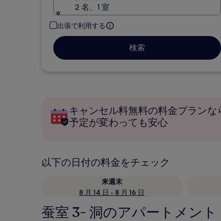
2 名、1 室
出張で利用する
検索
キャンセル料無料の料金プランな
予定が変わっても安心
以下の日付の料金をチェック
来週末
8 月 14 日 - 8 月 16 日
蚕室 3- 洞のアパートメント