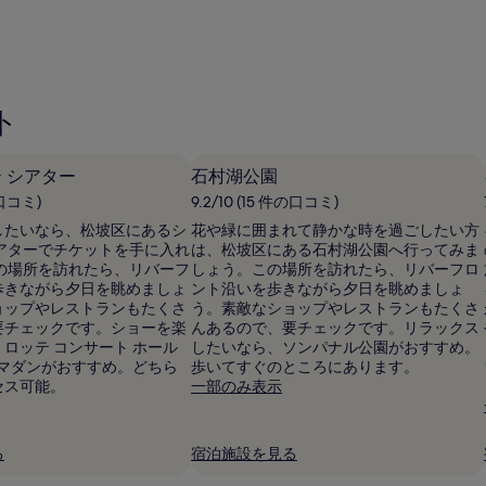
ミ)
件
の
口
コ
ミ
ト
 シアター
石村湖公園
の口コミ)
9.2/10 (15 件の口コミ)
したいなら、松坡区にあるシ
花や緑に囲まれて静かな時を過ごしたい方
シアターでチケットを手に入れ
は、松坡区にある石村湖公園へ行ってみま
この場所を訪れたら、リバーフ
しょう。この場所を訪れたら、リバーフロ
歩きながら夕日を眺めましょ
ント沿いを歩きながら夕日を眺めましょ
ョップやレストランもたくさ
う。素敵なショップやレストランもたくさ
要チェックです。ショーを楽
んあるので、要チェックです。リラックス
ロッテ コンサート ホール
したいなら、ソンパナル公園がおすすめ。
 マダンがおすすめ。どちら
歩いてすぐのところにあります。
セス可能。
一部のみ表示
る
宿泊施設を見る