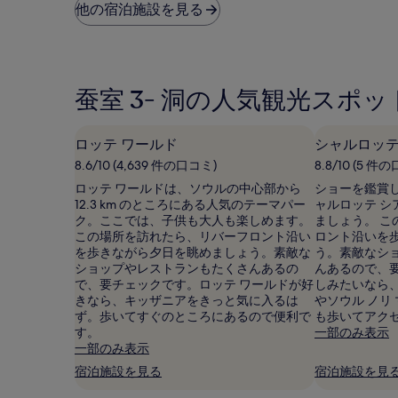
料
件
他の宿泊施設を見る
金
の
は、
口
過
コ
去
ミ)
24
件
蚕室 3- 洞の人気観光スポッ
時
の
間
口
に
コ
ロッテ ワールド
シャルロッテ
お
ミ
け
8.6/10 (4,639 件の口コミ)
8.8/10 (5 件
る
ロッテ ワールドは、ソウルの中心部から
ショーを鑑賞
1
12.3 km のところにある人気のテーマパー
ャルロッテ 
泊
ク。ここでは、子供も大人も楽しめます。
ましょう。 
大
この場所を訪れたら、リバーフロント沿い
ロント沿いを
人
を歩きながら夕日を眺めましょう。素敵な
う。素敵なシ
2
ショップやレストランもたくさんあるの
んあるので、
名
で、要チェックです。ロッテ ワールドが好
しみたいなら、
利
きなら、キッザニアをきっと気に入るは
やソウル ノリ
用
ず。歩いてすぐのところにあるので便利で
も歩いてアク
時
す。
一部のみ表示
の
一部のみ表示
最
宿泊施設を見る
宿泊施設を見
低
価