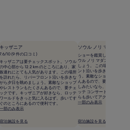
件
の
口
コ
ミ)
件
の
口
コ
キッザニア
ソウル ノリ マダン
ミ
7.6/10 (9 件の口コミ)
ショーを鑑賞したいなら、
ウル ノリ マダンでチケッ
キッザニアは要チェックスポット。ソウル
しょう。 この場所を訪れた
の中心部から 12.2 km のところにあり、家
ント沿いを歩きながら夕日
族連れにとても人気があります。この場所
う。素敵なショップやレス
を訪れたら、リバーフロント沿いを歩きな
んあるので、要チェックで
がら夕日を眺めましょう。素敵なショップ
しみたいなら、シャルロッテ
やレストランもたくさんあるので、要チェ
ッテ コンサート ホールが
ックです。キッザニアが好きなら、ロッテ
らも歩いてアクセス可能。
ワールドをきっと気に入るはず。歩いてす
一部のみ表示
ぐのところにあるので便利です。
一部のみ表示
宿泊施設を見る
宿泊施設を見る