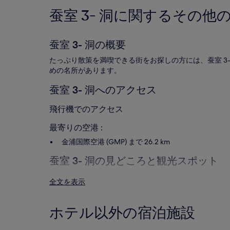
格
蚕室 3- 洞に関するその他
で
す。
料
金
蚕室 3- 洞の概要
お
よ
たっぷり散策を満喫できる街をお探しの方には、蚕室 3
び
めの名所があります。
空
室
蚕室 3- 洞へのアクセス
状
況
飛行機でのアクセス
は
変
最寄りの空港 :
動
金浦国際空港 (GMP) まで 26.2 km
す
る
蚕室 3- 洞の見どころと観光スポット
場
合
が
蚕室 3- 洞の見どころ
全文を表示
あ
石村湖公園
り
チャムシルハンガンコウエン
ま
ホテル以外の宿泊施設
三田渡碑
す。
別