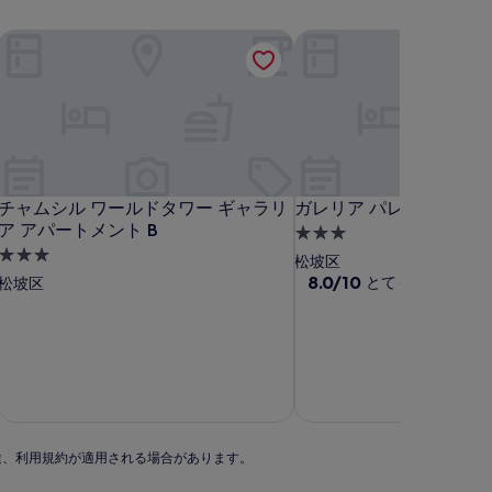
 パレス アパートメント A
チャムシル ワールドタワー ギャラリア アパートメント B
ガレリア パレス 1
 パレス アパートメント A
チャムシル ワールドタワー ギャラリア アパートメント B
ガレリア パレス 1
チャムシル ワールドタワー ギャラリ
ガレリア パレス 1
ア アパートメント B
3.0
3.0
つ
松坡区
つ
星
10
8.0/10
とても良い
松坡区
(1 件
段
星
宿
階
宿
泊
中
泊
施
8.0、
施
設
と
設
て
も
良
い、
別途、利用規約が適用される場合があります。
(1