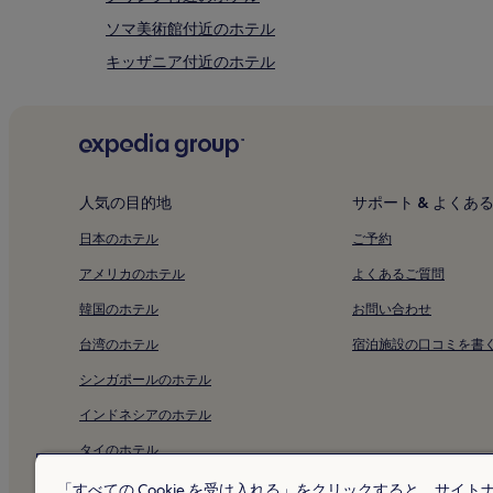
ソマ美術館付近のホテル
キッザニア付近のホテル
農業博物館付近のホテル
松坡ヨン卓球クラブ付近のホテル
三田渡碑付近のホテル
石村湖公園付近のホテル
人気の目的地
サポート & よくあ
忠武路のホステル
日本のホテル
ご予約
パンイドンの格安ホテル
アメリカのホテル
よくあるご質問
Coexアティウム付近のホテル
韓国のホテル
お問い合わせ
松坡1洞のホテル
台湾のホテル
宿泊施設の口コミを書
イテウォン1洞のゲストハウス
シンガポールのホテル
一園1洞のホテル
インドネシアのホテル
駅三 2- 洞のアパートメント
タイのホテル
蚕室 6- 洞のホテル
アラブ首長国連邦のホテル
「すべての Cookie を受け入れる」をクリックすると、サイト
蚕室 3- 洞の家族向けホテル