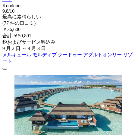
Kooddoo
9.8/10
最高に素晴らしい
(77 件の口コミ)
￥36,600
合計 ￥50,891
税およびサービス料込み
9 月 2 日 ～ 9 月 3 日
メルキュール モルディブ クードゥー アダルトオンリー リゾ
ート