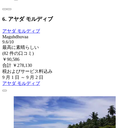
6. アヤダ モルディブ
アヤダ モルディブ
Maguhdhuvaa
9.6/10
最高に素晴らしい
(82 件の口コミ)
￥90,586
合計 ￥278,130
税およびサービス料込み
9 月 1 日 ～ 9 月 2 日
アヤダ モルディブ