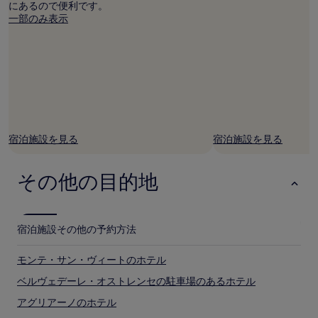
にあるので便利です。
空
一部のみ表示
室
状
況
は
変
動
す
る
場
合
宿泊施設を見る
宿泊施設を見る
が
あ
り
その他の目的地
ま
す。
別
途、
宿泊施設
その他の予約方法
利
用
モンテ・サン・ヴィートのホテル
規
約
ベルヴェデーレ・オストレンセの駐車場のあるホテル
が
アグリアーノのホテル
適
用