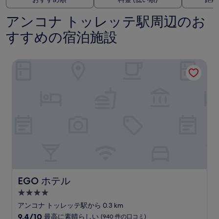
アンコナ トッレッテ駅周辺のお
すすめの宿泊施設
EGO ホテル
EGO ホテル
EGO ホテル
4.0
つ
アンコナ トッレッテ駅から 0.3 km
星
10
9.4/10
最高に素晴らしい
(940 件の口コミ)