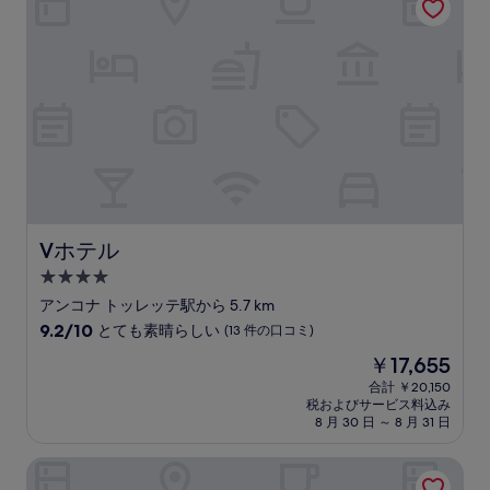
￥17,701
素
晴
ら
し
い、
(8
件
の
口
コ
ミ)
件
の
Vホテル
Vホテル
口
4.0
コ
つ
ミ
アンコナ トッレッテ駅から 5.7 km
星
10
9.2/10
とても素晴らしい
(13 件の口コミ)
宿
段
現
￥17,655
階
泊
在
中
合計 ￥20,150
施
の
税およびサービス料込み
9.2、
設
料
8 月 30 日 ～ 8 月 31 日
と
金
て
は
ラ ピアッツァ
も
￥17,655
素