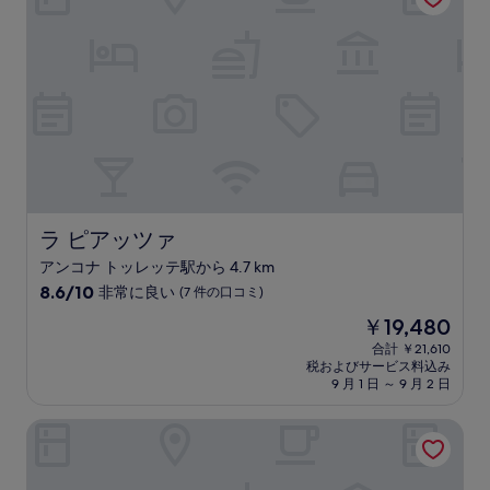
晴
ら
し
い、
(13
件
の
口
コ
ミ)
件
の
ラ ピアッツァ
ラ ピアッツァ
口
アンコナ トッレッテ駅から 4.7 km
コ
10
ミ
8.6/10
非常に良い
(7 件の口コミ)
段
現
￥19,480
階
在
中
合計 ￥21,610
の
税およびサービス料込み
8.6、
料
9 月 1 日 ～ 9 月 2 日
非
金
常
は
ザ・シティホテル・アンコナ
に
￥19,480
良
い、
(7