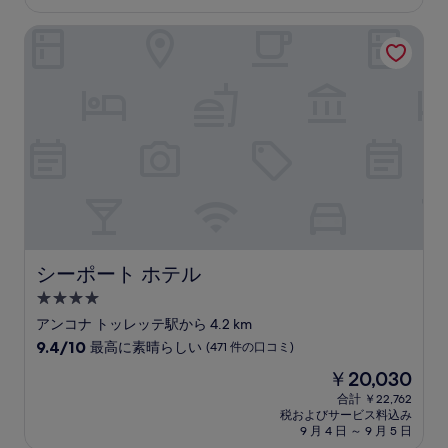
金
高
は
シーポート ホテル
に
￥23,268
素
晴
ら
し
い、
(377
件
の
口
コ
ミ)
件
の
シーポート ホテル
シーポート ホテル
口
4.0
コ
つ
ミ
アンコナ トッレッテ駅から 4.2 km
星
10
9.4/10
最高に素晴らしい
(471 件の口コミ)
宿
段
現
￥20,030
階
泊
在
中
合計 ￥22,762
施
の
税およびサービス料込み
9.4、
設
料
9 月 4 日 ～ 9 月 5 日
最
金