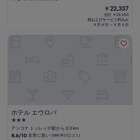
宿
段
現
￥22,337
階
泊
在
中
合計 ￥25,300
施
の
税およびサービス料込み
9.4、
設
料
9 月 4 日 ～ 9 月 5 日
最
金
高
は
ホテル エウロパ
に
￥22,337
素
晴
ら
し
い、
(940
件
の
口
コ
ミ)
件
の
ホテル エウロパ
ホテル エウロパ
口
3.0
コ
つ
ミ
アンコナ トッレッテ駅から 0.3 km
星
10
8.6/10
非常に良い
(388 件の口コミ)