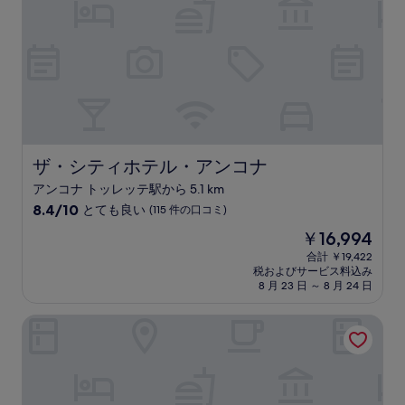
件
の
口
コ
ミ)
件
の
口
コ
ミ
ザ・シティホテル・アンコナ
ザ・シティホテル・アンコナ
アンコナ トッレッテ駅から 5.1 km
10
8.4/10
とても良い
(115 件の口コミ)
段
現
￥16,994
階
在
中
合計 ￥19,422
の
税およびサービス料込み
8.4、
料
8 月 23 日 ～ 8 月 24 日
と
金
て
は
グランド ホテル パゼット
も
￥16,994
良
い、
(115
件
の