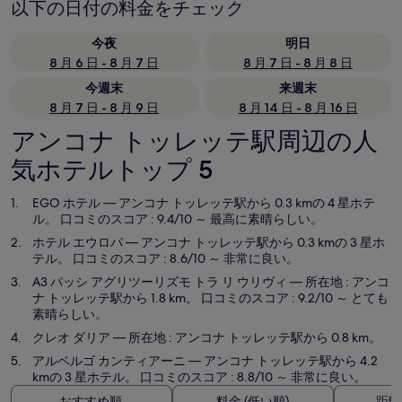
以下の日付の料金をチェック
今夜
明日
8 月 6 日 - 8 月 7 日
8 月 7 日 - 8 月 8 日
今週末
来週末
8 月 7 日 - 8 月 9 日
8 月 14 日 - 8 月 16 日
アンコナ トッレッテ駅周辺の人
気ホテルトップ 5
EGO ホテル
— アンコナ トッレッテ駅から 0.3 kmの 4 星ホテ
ル。 口コミのスコア : 9.4/10 ～ 最高に素晴らしい。
ホテル エウロパ
— アンコナ トッレッテ駅から 0.3 kmの 3 星ホ
テル。 口コミのスコア : 8.6/10 ～ 非常に良い。
A3 パッシ アグリツーリズモ トラ リ ウリヴィ
— 所在地 : アンコ
ナ トッレッテ駅から 1.8 km。 口コミのスコア : 9.2/10 ～ とても
素晴らしい。
クレオ ダリア
— 所在地 : アンコナ トッレッテ駅から 0.8 km。
アルベルゴ カンティアーニ
— アンコナ トッレッテ駅から 4.2
kmの 3 星ホテル。 口コミのスコア : 8.8/10 ～ 非常に良い。
おすすめ順
料金 (低い順)
距離