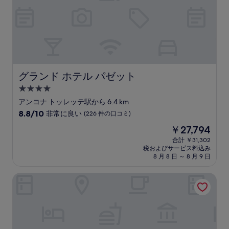
口
コ
ミ)
件
の
口
コ
ミ
グランド ホテル パゼット
グランド ホテル パゼット
4.0
つ
アンコナ トッレッテ駅から 6.4 km
星
10
8.8/10
非常に良い
(226 件の口コミ)
宿
段
現
￥27,794
階
泊
在
中
合計 ￥31,302
施
の
税およびサービス料込み
8.8、
設
料
8 月 8 日 ～ 8 月 9 日
非
金
常
は
ホテル フォーチュナ
に
￥27,794
良
い、
(226
件
の