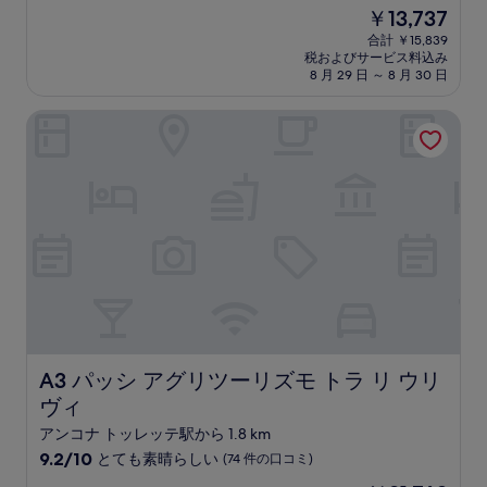
宿
段
現
￥13,737
階
泊
在
中
合計 ￥15,839
施
の
税およびサービス料込み
8.6、
設
料
8 月 29 日 ～ 8 月 30 日
非
金
常
は
A3 パッシ アグリツーリズモ トラ リ ウリヴィ
に
￥13,737
良
い、
(388
件
の
口
コ
ミ)
件
の
口
コ
ミ
A3 パッシ アグリツーリズモ トラ リ ウリヴィ
A3 パッシ アグリツーリズモ トラ リ ウリ
ヴィ
アンコナ トッレッテ駅から 1.8 km
10
9.2/10
とても素晴らしい
(74 件の口コミ)
段