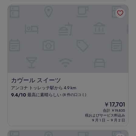
高
は
カヴール スイーツ
に
￥20,030
素
晴
ら
し
い、
(471
件
の
口
コ
ミ)
件
の
カヴール スイーツ
カヴール スイーツ
口
アンコナ トッレッテ駅から 4.9 km
コ
10
ミ
9.4/10
最高に素晴らしい
(8 件の口コミ)
段
現
￥17,701
階
在
中
合計 ￥19,835
の
税およびサービス料込み
9.4、
料
9 月 1 日 ～ 9 月 2 日
最
金
高
は
Vホテル
に