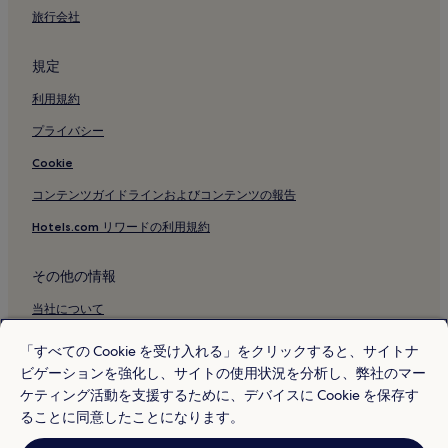
サンタ マリア デッラ ピアッツァ教会付近のホテル
旅行会社
プレビシート広場付近のホテル
デッレ ムゼ劇場付近のホテル
規定
ラッザレット オブ アンコーナ付近のホテル
利用規約
アンコーナ駅付近のホテル
プライバシー
ファルコナーラ マリッティマ駅付近のホテル
Cookie
ポルトノボのホテル
コンテンツガイドラインおよびコンテンツの報告
コネロ山近くの高級ホテル
Hotels.com リワードの利用規約
コネロ山の 4 つ星ホテル
コネロ山近くのビーチホテル
その他の情報
コネロ山近くのゴルフを楽しめるホテル
当社について
コネロ山近くのスパのあるリゾート & ホテル
採用情報
「すべての Cookie を受け入れる」をクリックすると、サイトナ
ロレートの駐車場のあるホテル
ビゲーションを強化し、サイトの使用状況を分析し、弊社のマー
旅行ガイド
ロレートの家族向けホテル
ケティング活動を支援するために、デバイスに Cookie を保存す
Hotels.com リワード
ることに同意したことになります。
レカナーティの朝食無料のホテル
* 一部のホテルは、チェックイン日の 24 時間以上前までにキャンセルす