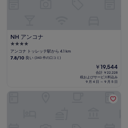
コ
ミ)
件
の
口
コ
ミ
NH アンコナ
NH アンコナ
4.0
つ
アンコナ トッレッテ駅から 4.1 km
星
10
7.8/10
良い
(343 件の口コミ)
宿
段
現
￥19,544
階
泊
在
中
合計 ￥22,228
施
の
税およびサービス料込み
7.8、
設
料
9 月 4 日 ～ 9 月 5 日
良
金
い、
は
クレオ リモーネ
(343
￥19,544
件
の
口
コ
ミ)
件