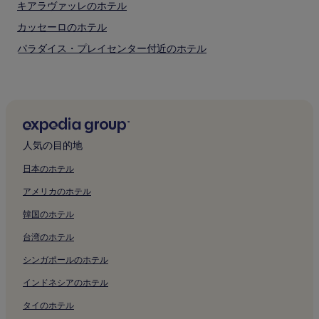
キアラヴァッレのホテル
さ
れ
カッセーロのホテル
る
パラダイス・プレイセンター付近のホテル
場
合
国際アコーディオン博物館付近のホテル
が
あ
キエーザ・デル・サンティッシモ・サクラメント付近のホテル
り
サッシ ネーリ ビーチのゲストハウス
ま
す。
サッシ ネーリ ビーチのベッド & ブレックファスト
人気の目的地
ムゼオ・タッティーレ・スタティーレ・オメロ付近のホテル
日本のホテル
フォンターナ・デル・カラモ付近のホテル
アメリカのホテル
アンコーナ ライトハウス付近のホテル
韓国のホテル
ガリバルディ セニガリア スクエア近くの朝食無料のホテル
台湾のホテル
ガリバルディ セニガリア スクエア近くのキッチン付きのホテル
シンガポールのホテル
ガリバルディ セニガリア スクエア近くの格安ホテル
ガリバルディ セニガリア スクエア近くの高級ホテル
インドネシアのホテル
ガリバルディ セニガリア スクエア近くのビジネスホテル
タイのホテル