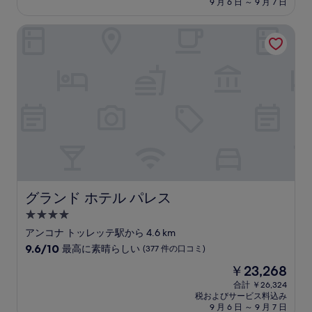
設
料
9 月 6 日 ～ 9 月 7 日
と
金
て
は
グランド ホテル パレス
も
￥17,976
良
い、
(254
件
の
口
コ
ミ)
件
の
口
コ
ミ
グランド ホテル パレス
グランド ホテル パレス
4.0
つ
アンコナ トッレッテ駅から 4.6 km
星
10
9.6/10
最高に素晴らしい
(377 件の口コミ)
宿
段
現
￥23,268
階
泊
在
中
合計 ￥26,324
施
の
税およびサービス料込み
9.6、
設
料
9 月 6 日 ～ 9 月 7 日
最