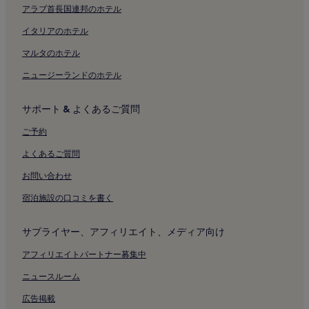
ガリバルディ セニガリア スクエア近くのビーチホテル
アラブ首長国連邦のホテル
ガリバルディ セニガリア スクエア近くの家族向けホテル
イタリアのホテル
ガリバルディ セニガリア スクエア近くのスパのあるリゾート &
マルタのホテル
ホテル
ニュージーランドのホテル
アンコーナ港付近のホテル
アンコーナ病院付近のホテル
サポート & よくあるご質問
オージモ カステルフィダルド駅付近のホテル
ご予約
セニガリアのプールのあるホテル
よくあるご質問
セニガリアの高級ホテル
お問い合わせ
セニガリアの 4 つ星ホテル
宿泊施設の口コミを書く
セニガリアのビジネスホテル
イェージのベッド & ブレックファスト
サプライヤー、アフィリエイト、メディア向け
ファルコナーラ空港付近のホテル
アフィリエイトパートナー募集中
トラヤヌスの凱旋門付近のホテル
ニュースルーム
サン チリアコ大聖堂付近のホテル
広告掲載