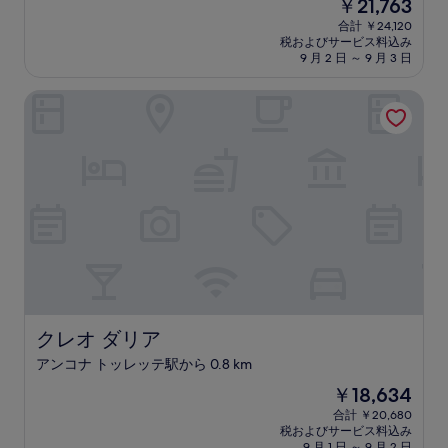
現
￥21,763
階
在
中
合計 ￥24,120
の
税およびサービス料込み
9.2、
料
9 月 2 日 ～ 9 月 3 日
と
金
て
は
クレオ ダリア
も
￥21,763
素
晴
ら
し
い、
(74
件
の
口
コ
ミ)
件
の
クレオ ダリア
クレオ ダリア
口
アンコナ トッレッテ駅から 0.8 km
コ
ミ
現
￥18,634
在
合計 ￥20,680
の
税およびサービス料込み
料
9 月 1 日 ～ 9 月 2 日