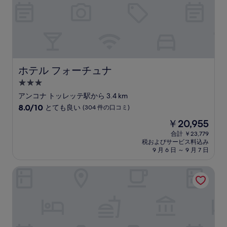
口
コ
ミ)
件
の
口
コ
ミ
ホテル フォーチュナ
ホテル フォーチュナ
3.0
つ
アンコナ トッレッテ駅から 3.4 km
星
10
8.0/10
とても良い
(304 件の口コミ)
宿
段
現
￥20,955
階
泊
在
中
合計 ￥23,779
施
の
税およびサービス料込み
8.0、
設
料
9 月 6 日 ～ 9 月 7 日
と
金
て
は
NH アンコナ
も
￥20,955
良
い、
(304
件
の
口