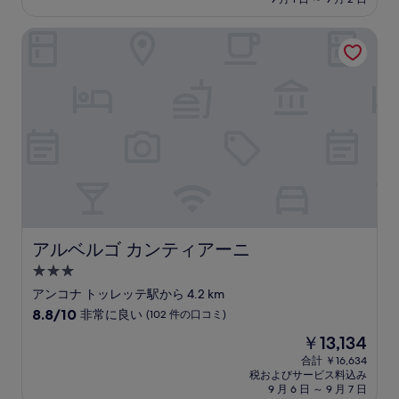
金
は
アルベルゴ カンティアーニ
￥18,634
アルベルゴ カンティアーニ
アルベルゴ カンティアーニ
3.0
つ
アンコナ トッレッテ駅から 4.2 km
星
10
8.8/10
非常に良い
(102 件の口コミ)
宿
段
現
￥13,134
階
泊
在
中
合計 ￥16,634
施
の
税およびサービス料込み
8.8、
設
料
9 月 6 日 ～ 9 月 7 日
非