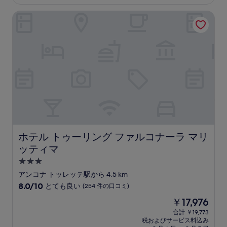
金
常
は
ホテル トゥーリング ファルコナーラ マリッティマ
に
￥13,134
良
い、
(102
件
の
口
コ
ミ)
件
の
口
コ
ミ
ホテル トゥーリング ファルコナーラ マリッティマ
ホテル トゥーリング ファルコナーラ マリ
ッティマ
3.0
つ
アンコナ トッレッテ駅から 4.5 km
星
10
8.0/10
とても良い
(254 件の口コミ)
宿
段
現
￥17,976
階
泊
在
中
合計 ￥19,773
施
の
税およびサービス料込み
8.0、