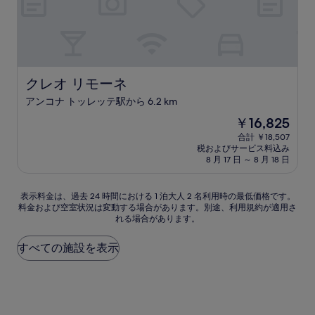
の
口
コ
ミ
クレオ リモーネ
クレオ リモーネ
アンコナ トッレッテ駅から 6.2 km
現
￥16,825
在
合計 ￥18,507
の
税およびサービス料込み
料
8 月 17 日 ～ 8 月 18 日
金
は
表
￥16,825
表示料金は、過去 24 時間における 1 泊大人 2 名利用時の最低価格です。
料金および空室状況は変動する場合があります。別途、利用規約が適用さ
示
れる場合があります。
料
金
は、
すべての施設を表示
過
去
24
時
間