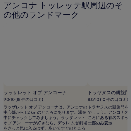
アンコナ トッレッテ駅周辺のそ
に
お
の他のランドマーク
け
る
1
泊
大
人
2
名
利
用
時
の
最
低
価
ラッザレット オブ アンコーナ
トラヤヌスの凱旋門
格
で
9.0/10 (18 件の口コミ)
8.0/10 (10 件の口コミ)
す。
ラッザレット オブ アンコーナは、アンコナの
トラヤヌスの凱旋門を
料
中心部から 1.2 km のところにあります。滞在
でしょう。アンコナの中心部
金
中にチェックしてみましょう。ラッザレット
ころにある有名スポッ
お
オブ アンコーナが好きなら、デッレ ムゼ劇場
一部のみ表示
よ
をきっと気に入るはず。歩いてすぐのところ
び