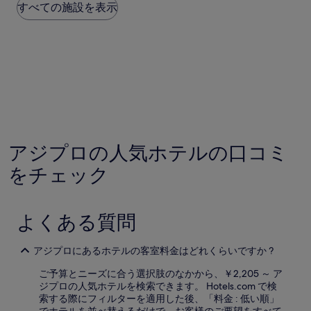
は、
すべての施設を表示
過
去
24
時
間
に
お
け
る
1
泊
アジプロの人気ホテルの口コミ
大
をチェック
人
2
名
利
よくある質問
用
時
の
アジプロにあるホテルの客室料金はどれくらいですか ?
最
低
ご予算とニーズに合う選択肢のなかから、￥2,205 ～ ア
価
ジプロの人気ホテルを検索できます。 Hotels.com で検
格
索する際にフィルターを適用した後、「料金 : 低い順」
で