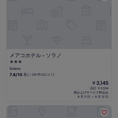
の
口
コ
ミ)
件
の
口
コ
ミ
メアコホテル - ソラノ
メアコホテル - ソラノ
3.0
つ
Solano
星
10
7.8/10
良い
(28 件の口コミ)
宿
段
現
￥3,145
階
泊
在
中
合計 ￥3,534
施
の
税およびサービス料込み
7.8、
設
料
8 月 11 日 ～ 8 月 12 日
良
金
い、
は
ドリーム ガーデン ホテル
(28
￥3,145
件
の