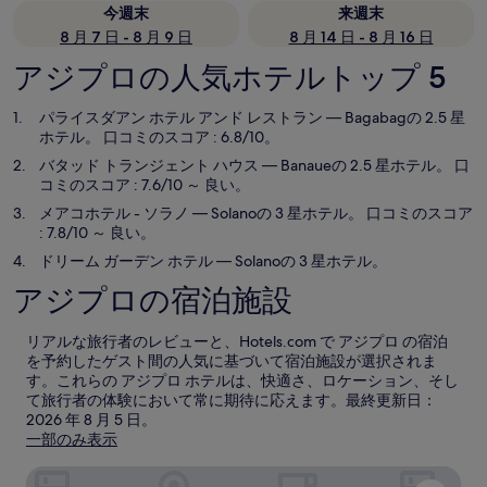
今週末
来週末
8 月 7 日 - 8 月 9 日
8 月 14 日 - 8 月 16 日
アジプロの人気ホテルトップ 5
パライスダアン ホテル アンド レストラン
— Bagabagの 2.5 星
ホテル。 口コミのスコア : 6.8/10。
バタッド トランジェント ハウス
— Banaueの 2.5 星ホテル。 口
コミのスコア : 7.6/10 ～ 良い。
メアコホテル - ソラノ
— Solanoの 3 星ホテル。 口コミのスコア
: 7.8/10 ～ 良い。
ドリーム ガーデン ホテル
— Solanoの 3 星ホテル。
アジプロの宿泊施設
リアルな旅行者のレビューと、Hotels.com で アジプロ の宿泊
を予約したゲスト間の人気に基づいて宿泊施設が選択されま
す。これらの アジプロ ホテルは、快適さ、ロケーション、そし
て旅行者の体験において常に期待に応えます。最終更新日：
2026 年 8 月 5 日
。
一部のみ表示
パライスダアン ホテル アンド レストラン