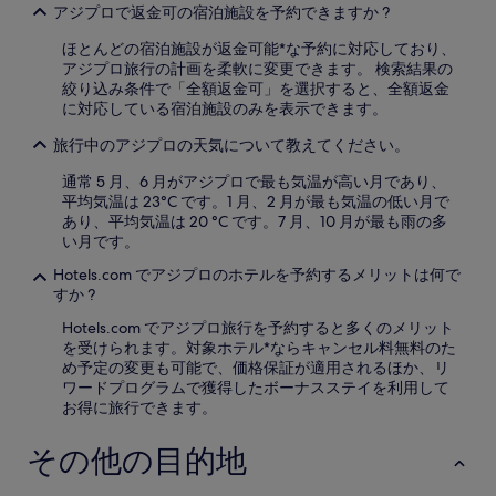
アジプロで返金可の宿泊施設を予約できますか ?
用
規
ほとんどの宿泊施設が返金可能*な予約に対応しており、
約
アジプロ旅行の計画を柔軟に変更できます。 検索結果の
が
絞り込み条件で「全額返金可」を選択すると、全額返金
適
に対応している宿泊施設のみを表示できます。
用
さ
旅行中のアジプロの天気について教えてください。
れ
る
通常 5 月、6 月がアジプロで最も気温が高い月であり、
場
平均気温は 23°C です。1 月、2 月が最も気温の低い月で
合
あり、平均気温は 20 °C です。7 月、10 月が最も雨の多
が
い月です。
あ
り
Hotels.com でアジプロのホテルを予約するメリットは何で
ま
すか ?
す。
Hotels.com でアジプロ旅行を予約すると多くのメリット
を受けられます。対象ホテル*ならキャンセル料無料のた
め予定の変更も可能で、価格保証が適用されるほか、リ
ワードプログラムで獲得したボーナスステイを利用して
お得に旅行できます。
その他の目的地