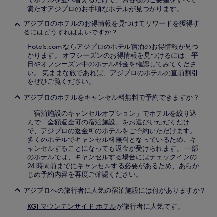
でホテルを並べ替えるだけで、お客様のご要望をすべて
す。
満たす
アジプロのお手頃なホテル
が見つかります。
料
金
アジプロのホテルのお得情報を見つけてリワードを獲得す
お
るにはどうすればよいですか ?
よ
Hotels.com ならアジプロのホテル宿泊のお得情報が見つ
び
かります。 オフシーズンのお得情報を見つけるには、平
空
日やオフシーズン中のホテル料金を確認してみてくださ
室
い。 気ままな旅であれば、アジプロのホテルの直前割引
状
をぜひご覧ください。
況
は
アジプロのホテルをキャンセル料無料で予約できますか ?
変
動
「宿泊施設のキャンセルオプション」でホテルを絞り込
す
んで「全額返金可の宿泊施設」をお選びいただくだけ
る
で、アジプロの返金可のホテルをご予約いただけます。
場
多くのホテルでキャンセル料無料となっているため、キ
合
ャンセルすることになっても返金が受けられます。 一部
が
のホテルでは、キャンセルする場合にはチェックインの
あ
24 時間前までにキャンセルする必要があるため、あらか
り
じめ予約内容を再度ご確認ください。
ま
す。
アジプロへの旅行者に人気の宿泊施設には何がありますか ?
別
途、
KGI マウンテンサイド ホテル
が旅行者に人気です。
利