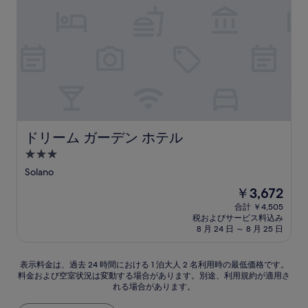
口
コ
ミ)
件
の
口
コ
ミ
ドリーム ガーデン ホテル
ドリーム ガーデン ホテル
3.0
つ
Solano
星
現
￥3,672
宿
在
合計 ￥4,505
泊
の
税およびサービス料込み
料
施
8 月 24 日 ～ 8 月 25 日
金
設
は
表
￥3,672
表示料金は、過去 24 時間における 1 泊大人 2 名利用時の最低価格です。
料金および空室状況は変動する場合があります。別途、利用規約が適用さ
示
れる場合があります。
料
金