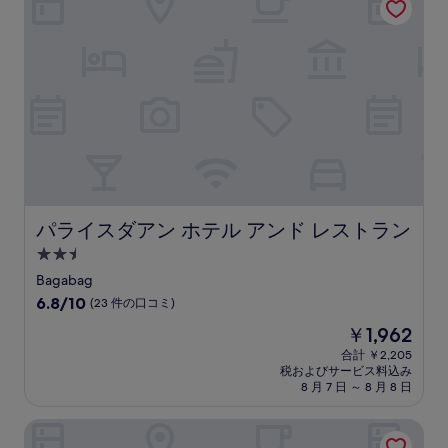
パライスダアン ホテル アンド レストラン
パライスダアン ホテル アンド レストラン
2.5
つ
Bagabag
星
10
6.8/10
(23 件の口コミ)
宿
段
現
￥1,962
階
泊
在
中
合計 ￥2,205
施
の
税およびサービス料込み
6.8、
設
料
8 月 7 日 ～ 8 月 8 日
(23
金
件
は
バタッド トランジェント ハウス
の
￥1,962
口