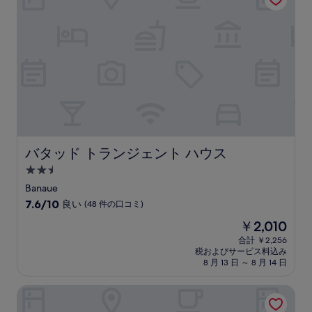
コ
ミ)
件
の
口
コ
ミ
バタッド トランジェント ハウス
バタッド トランジェント ハウス
2.5
つ
Banaue
星
10
7.6/10
良い
(48 件の口コミ)
宿
段
現
￥2,010
階
泊
在
中
合計 ￥2,256
施
の
税およびサービス料込み
7.6、
設
料
8 月 13 日 ～ 8 月 14 日
良
金
い、
は
メアコホテル - ソラノ
(48
￥2,010
件