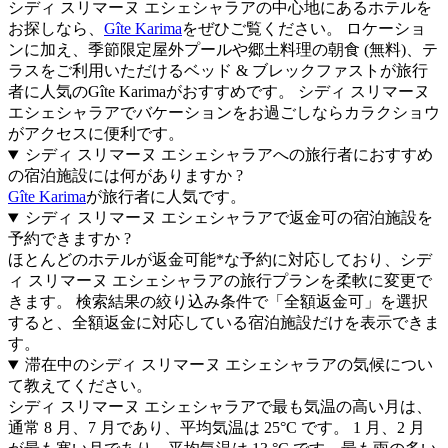
シディ スリマーヌ エシェシャラアの中心地にあるホテルを
お探しなら、
Gîte Karima
をぜひご覧ください。 ロケーショ
ンに加え、季節限定屋外プールや郷土料理の朝食 (無料)、テ
ラスをご利用いただけるベッド & ブレックファストが旅行
者に人気のGîte Karimaがおすすめです。 シディ スリマーヌ
エシェシャラアでバケーションをお過ごしならカラクショウ
がアクセスに便利です。
シディ スリマーヌ エシェシャラアへの旅行者におすすめ
の宿泊施設には何がありますか ?
Gîte Karima
が旅行者に人気です。
シディ スリマーヌ エシェシャラアで返金可の宿泊施設を
予約できますか ?
ほとんどのホテルが返金可能*な予約に対応しており、シデ
ィ スリマーヌ エシェシャラアの旅行プランを柔軟に変更で
きます。 検索結果の絞り込み条件で「全額返金可」を選択
すると、全額返金に対応している宿泊施設だけを表示できま
す。
滞在中のシディ スリマーヌ エシェシャラアの気候につい
て教えてください。
シディ スリマーヌ エシェシャラアで最も気温の高い月は、
通常 8 月、7 月であり、平均気温は 25°C です。 1 月、2 月