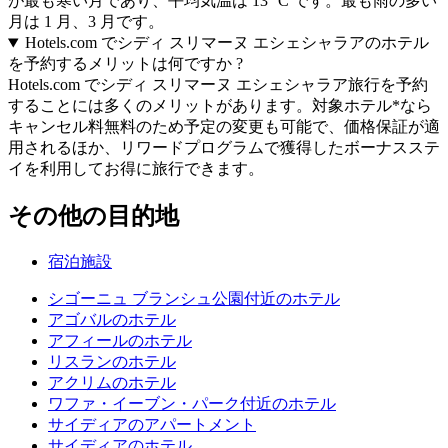
が最も寒い月であり、平均気温は 13 °C です。最も雨の多い
月は 1 月、3 月です。
Hotels.com でシディ スリマーヌ エシェシャラアのホテル
を予約するメリットは何ですか ?
Hotels.com でシディ スリマーヌ エシェシャラア旅行を予約
することには多くのメリットがあります。対象ホテル*なら
キャンセル料無料のため予定の変更も可能で、価格保証が適
用されるほか、リワードプログラムで獲得したボーナスステ
イを利用してお得に旅行できます。
その他の目的地
宿泊施設
シゴーニュ ブランシュ公園付近のホテル
アゴバルのホテル
アフィールのホテル
リスランのホテル
アクリムのホテル
ワファ・イーブン・パーク付近のホテル
サイディアのアパートメント
サイディアのホテル