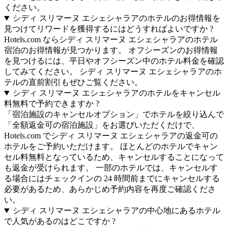
ください。
シディ スリマーヌ エシェシャラアのホテルのお得情報を
見つけてリワードを獲得するにはどうすればよいですか ?
Hotels.com ならシディ スリマーヌ エシェシャラアのホテル
宿泊のお得情報が見つかります。 オフシーズンのお得情報
を見つけるには、平日やオフシーズン中のホテル料金を確認
してみてください。 シディ スリマーヌ エシェシャラアのホ
テルの直前割引もぜひご覧ください。
シディ スリマーヌ エシェシャラアのホテルをキャンセル
料無料で予約できますか ?
「宿泊施設のキャンセルオプション」でホテルを絞り込んで
「全額返金可の宿泊施設」をお選びいただくだけで、
Hotels.com でシディ スリマーヌ エシェシャラアの返金可の
ホテルをご予約いただけます。 ほとんどのホテルでキャン
セル料無料となっているため、キャンセルすることになって
も返金が受けられます。 一部のホテルでは、キャンセルす
る場合にはチェックインの 24 時間前までにキャンセルする
必要があるため、あらかじめ予約内容を再度ご確認くださ
い。
シディ スリマーヌ エシェシャラアの中心地にあるホテル
で人気があるのはどこですか ?