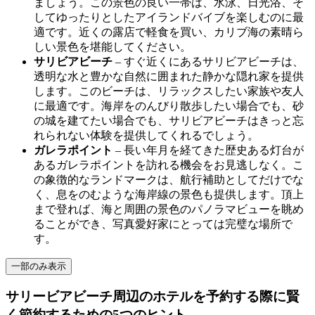
ましょう。この景色の良い一帯は、水泳、日光浴、そ
してゆったりとしたアイランドバイブを楽しむのに最
適です。近くの露店で軽食を買い、カリブ海の素晴ら
しい景色を堪能してください。
サリビアビーチ
– すぐ近くにあるサリビアビーチは、
透明な水と豊かな自然に囲まれた静かな隠れ家を提供
します。このビーチは、リラックスしたい家族や友人
に最適です。海岸をのんびり散歩したい場合でも、砂
の城を建てたい場合でも、サリビアビーチはきっと忘
れられない体験を提供してくれるでしょう。
ガレラポイント
– 長い年月を経てきた歴史ある灯台が
あるガレラポイントを訪れる機会をお見逃しなく。こ
の象徴的なランドマークは、航行補助としてだけでな
く、息をのむような海岸線の景色も提供します。頂上
まで登れば、海と周囲の景色のパノラマビューを眺め
ることができ、写真愛好家にとっては完璧な場所で
す。
一部のみ表示
サリービアビーチ周辺のホテルを予約する際に賢
く節約するための5つのヒント