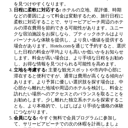
を見つけやすくなります。
日程に柔軟に対応する:
ホテルの立地、星評価、時期
などの要因によって料金は変動するため、旅行日程に
柔軟に対応することで、サリービアビーチ周辺のホテ
ルの滞在費用を節約できる可能性があります。ユニー
クな宿泊施設をお探しなら、ブティックホテルはより
パーソナルな体験を提供し、より良い価値を提供する
場合があります。Hotels.comを通じて予約すると、選択
した日程の料金が平均よりも高いか低いかをお知らせ
します。料金が高い場合は、より手頃な日程をお勧め
し、お得な情報を見つけられる可能性を高めます。
立地を考慮する:
主要な観光スポットや市内中心部に
滞在すると便利ですが、通常は費用が高くなる傾向が
あります。より予算に優しい選択肢を探す場合は、中
心部から離れた地域や周辺のホテルを検討し、料金と
訪れたい場所へのアクセスとのバランスを取ることを
お勧めします。少し離れた独立系ホテルを探索するこ
とも、より本格的で、しばしばより手頃な価格の体験
につながります。
会員になる:
今すぐ無料で会員プログラムに参加し
て、サリービアビーチでの次の休暇を計画しましょ