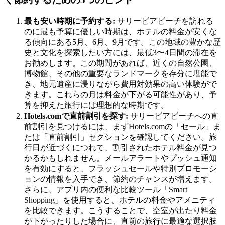
最も安い時期に予約する:
サリービアビーチを訪れる
のに最も予算に優しい時期は、ホテルの料金が安くな
る傾向にある5月、6月、9月です。この地域の豊かな歴
史と文化を探索したい方には、最低3〜4日間の滞在を
お勧めします。この期間があれば、近くの自然公園、
博物館、その他の重要なランドマークを存分に堪能で
き、地元遺産に浸りながら費用対効果の高い体験がで
きます。これらの月は料金が下がる可能性があり、予
算を抑えた旅行には理想的な時期です。
Hotels.comで直前割引を探す:
サリービアビーチへの直
前割引を見つけるには、まずHotels.comの「セール」ま
たは「直前割引」セクションを確認してください。旅
行日が近づくにつれて、割引されたホテル料金が見つ
かるかもしれません。メールアラートやプッシュ通知
を有効にすると、フラッシュセールや特別プロモーシ
ョンの情報を入手でき、節約のチャンスが増えます。
さらに、アプリ内の便利な比較ツール「Smart
Shopping」を使用すると、ホテルの料金やアメニティ
を比較できます。こうすることで、空室が出たり料金
が下がったりした場合に、直前の旅行に最適な選択肢