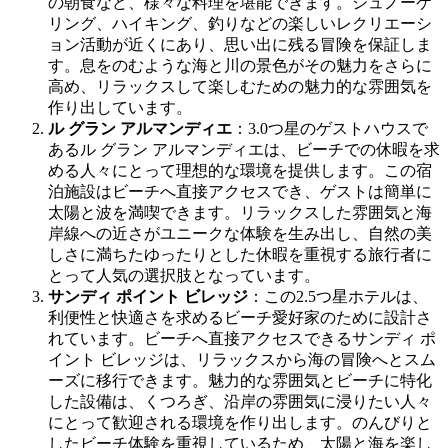
の朝食など、様々な料理を堪能できます。シュノーケ
リング、ハイキング、釣りなどの楽しいレクリエーシ
ョン活動が近くにあり、思い出に残る冒険を保証しま
す。息をのむような海と川の景色がその魅力をさらに
高め、リラックスして楽しむための魅力的な雰囲気を
作り出しています。
ル グラン アルマンディエ
：3.0つ星のゲストハウスで
あるル グラン アルマンディエは、ビーチでの休暇を求
める人々にとって理想的な環境を提供します。この宿
泊施設はビーチへ直接アクセスでき、ゲストは簡単に
太陽と波を満喫できます。リラックスした雰囲気と海
岸線への近さがユニークな体験を生み出し、自然の美
しさに満ちたゆったりとした休暇を重視する旅行者に
とって人気の選択肢となっています。
サンディ ポイント ビレッジ
：この2.5つ星ホテルは、
利便性と快適さを求めるビーチ愛好家のために設計さ
れています。ビーチへ直接アクセスできるサンディ ポ
イント ビレッジは、リラックスから海の冒険へとスム
ーズに移行できます。魅力的な雰囲気とビーチに特化
した設備は、くつろぎ、沿岸の雰囲気に浸りたい人々
にとって歓迎される環境を作り出します。のんびりと
したビーチ体験を重視しているため、太陽と海を楽し