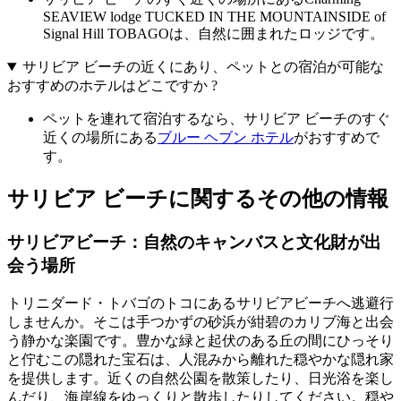
SEAVIEW lodge TUCKED IN THE MOUNTAINSIDE of
Signal Hill TOBAGOは、自然に囲まれたロッジです。
サリビア ビーチの近くにあり、ペットとの宿泊が可能な
おすすめのホテルはどこですか ?
ペットを連れて宿泊するなら、サリビア ビーチのすぐ
近くの場所にある
ブルー ヘブン ホテル
がおすすめで
す。
サリビア ビーチに関するその他の情報
サリビアビーチ：自然のキャンバスと文化財が出
会う場所
トリニダード・トバゴのトコにあるサリビアビーチへ逃避行
しませんか。そこは手つかずの砂浜が紺碧のカリブ海と出会
う静かな楽園です。豊かな緑と起伏のある丘の間にひっそり
と佇むこの隠れた宝石は、人混みから離れた穏やかな隠れ家
を提供します。近くの自然公園を散策したり、日光浴を楽し
んだり、海岸線をゆっくりと散歩したりしてください。穏や