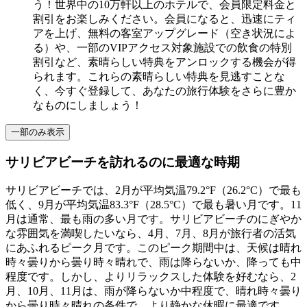
う！世界中の10万軒以上のホテルで、会員限定料金と
割引をお楽しみください。会員になると、迅速にティ
アを上げ、無料の客室アップグレード（空き状況によ
る）や、一部のVIPアクセス対象施設での飲食の特別
割引など、素晴らしい特典をアンロックする機会が得
られます。これらの素晴らしい特典を見逃すことな
く、今すぐ登録して、あなたの旅行体験をさらに豊か
なものにしましょう！
一部のみ表示
サリビアビーチを訪れるのに最適な時期
サリビアビーチでは、2月が平均気温79.2°F（26.2°C）で最も
低く、9月が平均気温83.3°F（28.5°C）で最も暑い月です。11
月は通常、最も雨の多い月です。サリビアビーチのにぎやか
な雰囲気を満喫したいなら、4月、7月、8月が旅行者の活気
にあふれるピーク月です。このピーク期間中は、天候は晴れ
時々曇りから曇り時々晴れで、雨は降らないか、降っても中
程度です。しかし、よりリラックスした体験を好むなら、2
月、10月、11月は、雨が降らないか中程度で、晴れ時々曇り
から曇り時々晴れの条件で、より静かな休暇に最適です。