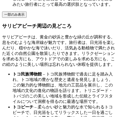
みたい旅行者にとって最高の選択肢となっています。
一部のみ表示
サリビアビーチ周辺の見どころ
サリビアビーチは、黄金の砂浜と豊かな緑の丘が調和する、
息をのむような海岸線が魅力です。旅行者は、日光浴を楽し
んだり、穏やかな海で泳いだり、活気ある動植物で満たされ
た近くの自然公園を散策したりできます。リラクゼーション
を求める方にも、アウトドアでの楽しみを求める方にも、こ
の絵のように美しい場所は忘れられない休暇を提供します。
トコ民族博物館
– トコ民族博物館で過去に足を踏み入
れ、トコ地域の豊かな歴史と遺産を発見しましょう。
この魅力的な博物館は、地元の工芸品を展示し、この
地域の文化の進化の物語を語ります。トリニダード・
トバゴのこの美しい地域を形成した伝統とライフスタ
イルについて洞察を得るのに最適な場所です。
トコビーチ
– 柔らかい砂と魅力的な水で知られるトコ
ビーチで、日光浴をしてリラックスした一日を過ごし