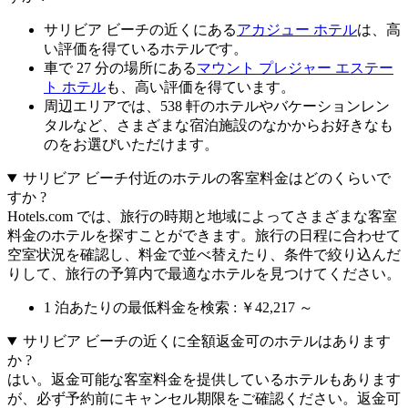
サリビア ビーチの近くにある
アカジュー ホテル
は、高
い評価を得ているホテルです。
車で 27 分の場所にある
マウント プレジャー エステー
ト ホテル
も、高い評価を得ています。
周辺エリアでは、538 軒のホテルやバケーションレン
タルなど、さまざまな宿泊施設のなかからお好きなも
のをお選びいただけます。
サリビア ビーチ付近のホテルの客室料金はどのくらいで
すか ?
Hotels.com では、旅行の時期と地域によってさまざまな客室
料金のホテルを探すことができます。旅行の日程に合わせて
空室状況を確認し、料金で並べ替えたり、条件で絞り込んだ
りして、旅行の予算内で最適なホテルを見つけてください。
1 泊あたりの最低料金を検索 : ￥42,217 ～
サリビア ビーチの近くに全額返金可のホテルはあります
か ?
はい。返金可能な客室料金を提供しているホテルもあります
が、必ず予約前にキャンセル期限をご確認ください。返金可