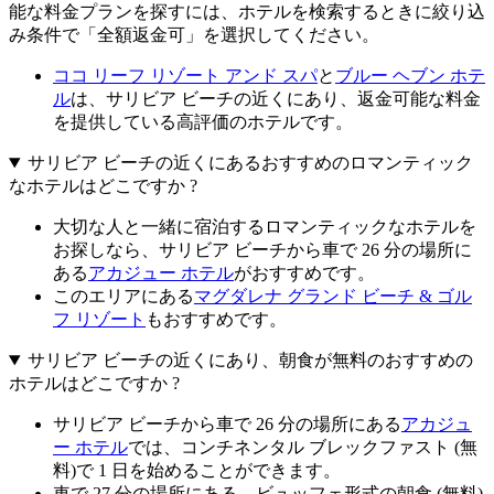
能な料金プランを探すには、ホテルを検索するときに絞り込
み条件で「全額返金可」を選択してください。
ココ リーフ リゾート アンド スパ
と
ブルー ヘブン ホテ
ル
は、サリビア ビーチの近くにあり、返金可能な料金
を提供している高評価のホテルです。
サリビア ビーチの近くにあるおすすめのロマンティック
なホテルはどこですか ?
大切な人と一緒に宿泊するロマンティックなホテルを
お探しなら、サリビア ビーチから車で 26 分の場所に
ある
アカジュー ホテル
がおすすめです。
このエリアにある
マグダレナ グランド ビーチ & ゴル
フ リゾート
もおすすめです。
サリビア ビーチの近くにあり、朝食が無料のおすすめの
ホテルはどこですか ?
サリビア ビーチから車で 26 分の場所にある
アカジュ
ー ホテル
では、コンチネンタル ブレックファスト (無
料)で 1 日を始めることができます。
車で 27 分の場所にある、ビュッフェ形式の朝食 (無料)