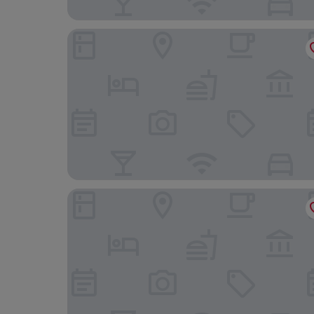
温泉めい想倶楽部 富士屋旅館
山代温泉みやびの宿 加賀百万石