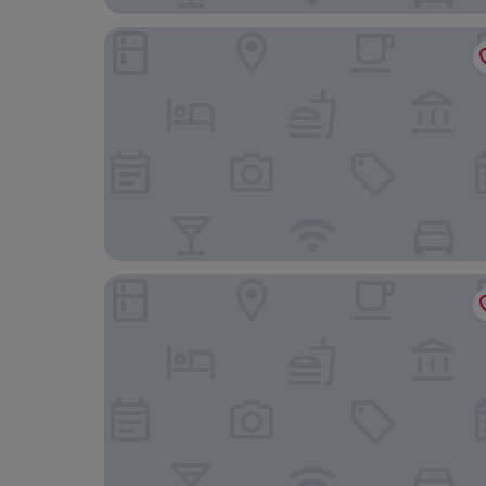
あらや滔々庵
ゆのくに天祥