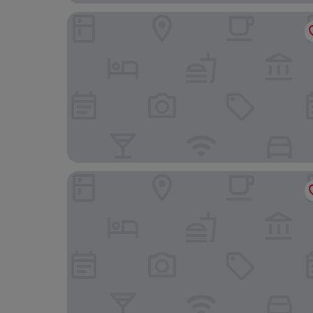
星野リゾート 界 加賀
葉渡莉