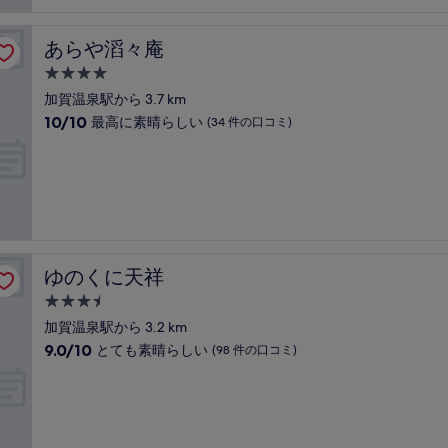
常
件
に
の
良
口
あらや滔々庵
あらや滔々庵
い、
コ
(255
4.0
ミ
件
つ
加賀温泉駅から 3.7 km
の
星
10
10/10
最高に素晴らしい
(34 件の口コミ)
口
宿
段
コ
階
泊
ミ)
中
件
施
10.0、
の
設
最
口
高
コ
に
ミ
素
ゆのくに天祥
ゆのくに天祥
晴
ら
3.5
し
つ
加賀温泉駅から 3.2 km
い、
星
10
9.0/10
とても素晴らしい
(98 件の口コミ)
(34
宿
段
件
階
泊
の
中
口
施
9.0、
コ
設
と
ミ)