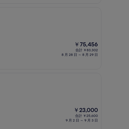
は
￥18,953
現
￥75,456
在
合計 ￥83,302
の
8 月 28 日 ～ 8 月 29 日
料
金
は
￥75,456
現
￥23,000
在
合計 ￥25,600
の
9 月 2 日 ～ 9 月 3 日
料