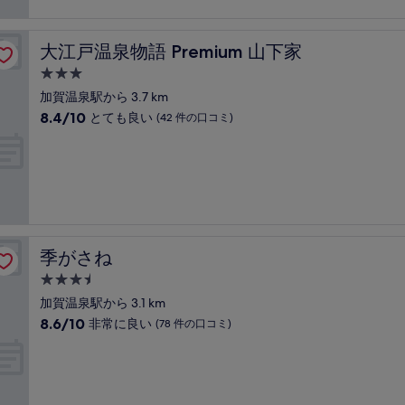
て
件
も
の
素
口
大江戸温泉物語 Premium 山下家
大江戸温泉物語 Premium 山下家
晴
コ
ら
3.0
ミ
し
つ
加賀温泉駅から 3.7 km
い、
星
10
8.4/10
とても良い
(42 件の口コミ)
(98
宿
段
件
階
泊
の
中
口
施
8.4、
コ
設
と
ミ)
て
件
も
の
良
口
季がさね
季がさね
い、
コ
(42
3.5
ミ
件
つ
加賀温泉駅から 3.1 km
の
星
10
8.6/10
非常に良い
(78 件の口コミ)
口
宿
段
コ
階
泊
ミ)
中
件
施
8.6、
の
設
非