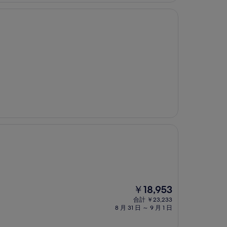
は
￥18,347
現
￥18,953
在
合計 ￥23,233
の
8 月 31 日 ～ 9 月 1 日
料
金