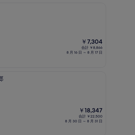
￥13,744
現
￥7,304
在
合計 ￥8,866
の
8 月 16 日 ～ 8 月 17 日
料
金
は
￥7,304
郷
現
￥18,347
在
合計 ￥22,500
の
8 月 30 日 ～ 8 月 31 日
料
金