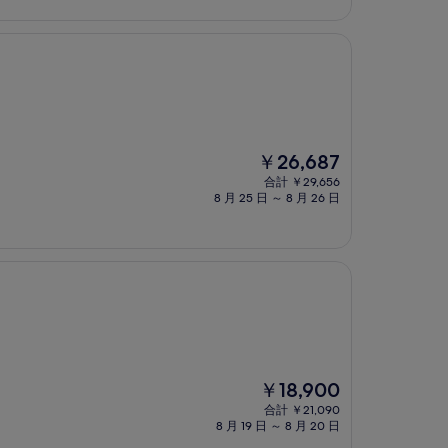
金
は
￥23,000
現
￥26,687
在
合計 ￥29,656
の
8 月 25 日 ～ 8 月 26 日
料
金
は
￥26,687
現
￥18,900
在
合計 ￥21,090
の
8 月 19 日 ～ 8 月 20 日
料