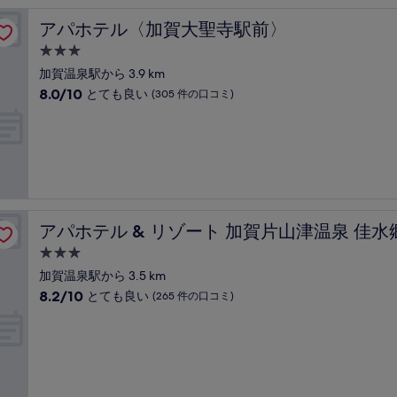
に
良
アパホテル〈加賀大聖寺駅前〉
アパホテル〈加賀大聖寺駅前〉
い、
(264
3.0
件
つ
加賀温泉駅から 3.9 km
の
星
10
8.0/10
とても良い
(305 件の口コミ)
口
宿
段
コ
階
泊
ミ)
中
件
施
8.0、
の
設
と
口
て
コ
も
ミ
良
アパホテル & リゾート 加賀片山津温泉 佳水郷
アパホテル & リゾート 加賀片山津温泉 佳水
い、
(305
3.0
件
つ
加賀温泉駅から 3.5 km
の
星
10
8.2/10
とても良い
(265 件の口コミ)
口
宿
段
コ
階
泊
ミ)
中
件
施
8.2、
の
設
と
口
て
コ