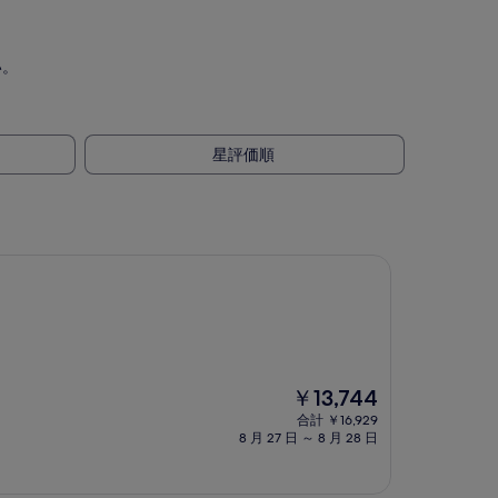
い。
星評価順
現
￥13,744
在
合計 ￥16,929
の
8 月 27 日 ～ 8 月 28 日
料
金
は