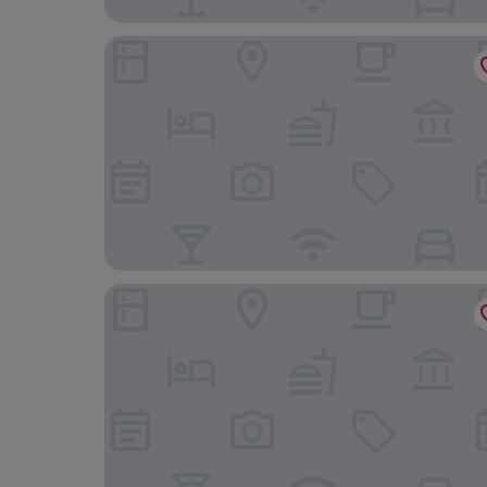
大江戸温泉物語 Premium 山下家
季がさね