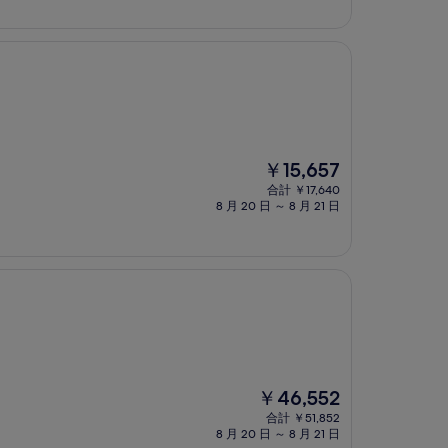
金
は
￥18,900
現
￥15,657
在
合計 ￥17,640
の
8 月 20 日 ～ 8 月 21 日
料
金
は
￥15,657
現
￥46,552
在
合計 ￥51,852
の
8 月 20 日 ～ 8 月 21 日