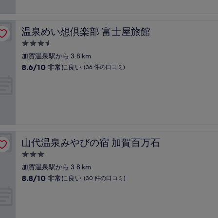
口
常
コ
に
ミ
良
温泉めい想倶楽部 富士屋旅館
温泉めい想倶楽部 富士屋旅館
い、
(78
3.5
件
つ
加賀温泉駅から 3.8 km
の
星
10
8.6/10
非常に良い
(36 件の口コミ)
口
宿
段
コ
階
泊
ミ)
中
件
施
8.6、
の
設
非
口
常
コ
に
ミ
良
山代温泉みやびの宿 加賀百万石
山代温泉みやびの宿 加賀百万石
い、
(36
3.0
件
つ
加賀温泉駅から 3.8 km
の
星
10
8.8/10
非常に良い
(30 件の口コミ)
口
宿
段
コ
階
泊
ミ)
中
件
施
8.8、
の