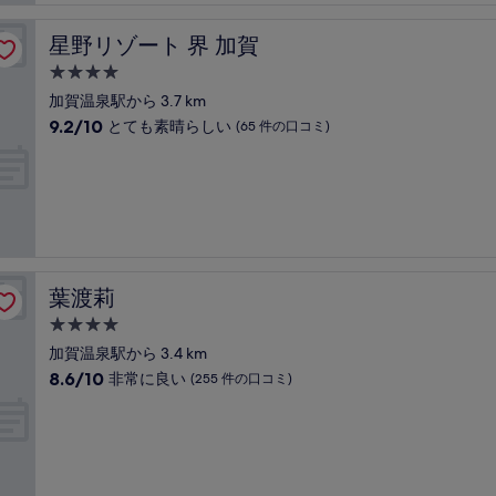
も
ミ
良
星野リゾート 界 加賀
星野リゾート 界 加賀
い、
(265
4.0
件
つ
加賀温泉駅から 3.7 km
の
星
10
9.2/10
とても素晴らしい
(65 件の口コミ)
口
宿
段
コ
階
泊
ミ)
中
件
施
9.2、
の
設
と
口
て
コ
も
ミ
素
葉渡莉
葉渡莉
晴
ら
4.0
し
つ
加賀温泉駅から 3.4 km
い、
星
10
8.6/10
非常に良い
(255 件の口コミ)
(65
宿
段
件
階
泊
の
中
口
施
8.6、
コ
設
非
ミ)