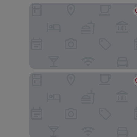
アパホテル〈加賀大聖寺駅前〉
アパホテル & リゾート 加賀片山津温泉 佳水郷