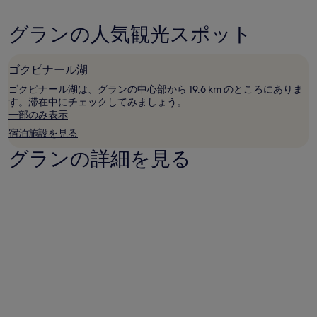
件
け
の
る
口
グランの人気観光スポット
1
コ
泊
ミ
大
ゴクピナール湖
人
2
ゴクピナール湖は、グランの中心部から 19.6 km のところにありま
名
す。滞在中にチェックしてみましょう。
利
一部のみ表示
用
宿泊施設を見る
時
の
グランの詳細を見る
最
低
価
格
で
す。
料
金
お
よ
び
空
室