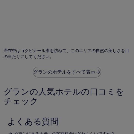
状
況
は
変
動
す
る
場
合
滞在中はゴクピナール湖を訪ねて、このエリアの自然の美しさを目
が
の当たりにしてください。
あ
り
ま
グランのホテルをすべて表示
す。
別
途、
グランの人気ホテルの口コミを
利
用
チェック
規
約
が
適
よくある質問
用
さ
れ
グランにあるホテルの客室料金はどれくらいですか ?