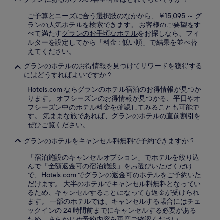
る
ご予算とニーズに合う選択肢のなかから、￥15,095 ～ グ
場
ランの人気ホテルを検索できます。 お客様のご要望をす
合
べて満たす
グランのお手頃なホテル
をお探しなら、フィ
が
ルターを設定してから「料金 : 低い順」で結果を並べ替
あ
えてください。
り
ま
グランのホテルのお得情報を見つけてリワードを獲得する
す。
にはどうすればよいですか ?
Hotels.com ならグランのホテル宿泊のお得情報が見つか
ります。 オフシーズンのお得情報が見つかる、平日やオ
フシーズン中のホテル料金を確認してみることも可能で
す。 気ままな旅であれば、グランのホテルの直前割引を
ぜひご覧ください。
グランのホテルをキャンセル料無料で予約できますか ?
「宿泊施設のキャンセルオプション」でホテルを絞り込
んで「全額返金可の宿泊施設」をお選びいただくだけ
で、Hotels.com でグランの返金可のホテルをご予約いた
だけます。 大半のホテルでキャンセル料無料となってい
るため、キャンセルすることになっても返金が受けられ
ます。 一部のホテルでは、キャンセルする場合にはチェ
ックインの 24 時間前までにキャンセルする必要がある
ため、あらかじめ予約内容を再度ご確認ください。