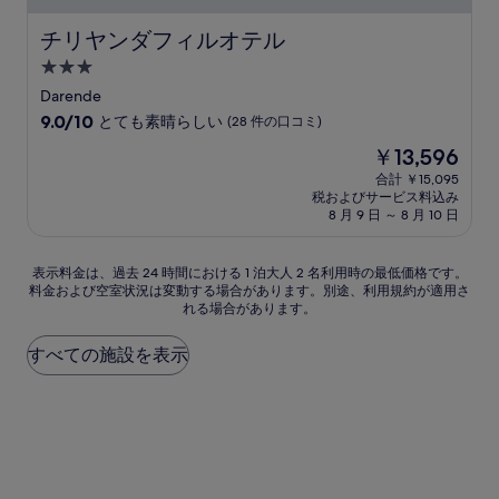
チリヤンダフィルオテル
チリヤンダフィルオテル
3.0
つ
Darende
星
10
9.0/10
とても素晴らしい
(28 件の口コミ)
宿
段
現
￥13,596
階
泊
在
中
合計 ￥15,095
施
の
税およびサービス料込み
9.0、
設
料
8 月 9 日 ～ 8 月 10 日
と
金
て
は
も
表
￥13,596
表示料金は、過去 24 時間における 1 泊大人 2 名利用時の最低価格です。
素
料金および空室状況は変動する場合があります。別途、利用規約が適用さ
示
晴
れる場合があります。
料
ら
金
し
は、
すべての施設を表示
い、
過
(28
去
件
24
の
時
口
間
コ
に
ミ)
お