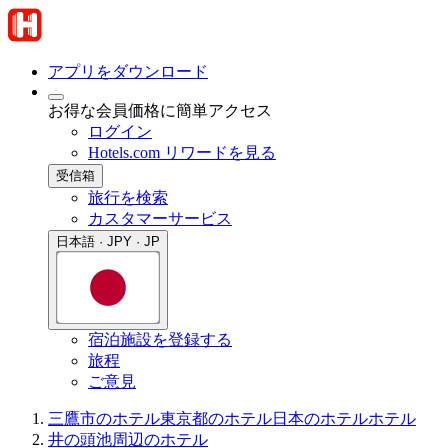
アプリをダウンロード
お得な会員価格に簡単アクセス
ログイン
Hotels.com リワードを見る
受信箱
旅行を検索
カスタマーサービス
日本語 · JPY · JP
宿泊施設を登録する
旅程
ご意見
三鷹市のホテル
東京都のホテル
日本のホテル
ホテル
井の頭池周辺のホテル