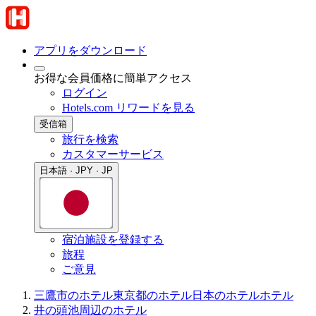
アプリをダウンロード
お得な会員価格に簡単アクセス
ログイン
Hotels.com リワードを見る
受信箱
旅行を検索
カスタマーサービス
日本語 · JPY · JP
宿泊施設を登録する
旅程
ご意見
三鷹市のホテル
東京都のホテル
日本のホテル
ホテル
井の頭池周辺のホテル