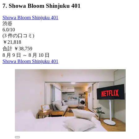
7. Showa Bloom Shinjuku 401
Showa Bloom Shinjuku 401
渋谷
6.0/10
(3 件の口コミ)
￥21,818
合計 ￥38,759
8 月 9 日 ～ 8 月 10 日
Showa Bloom Shinjuku 401