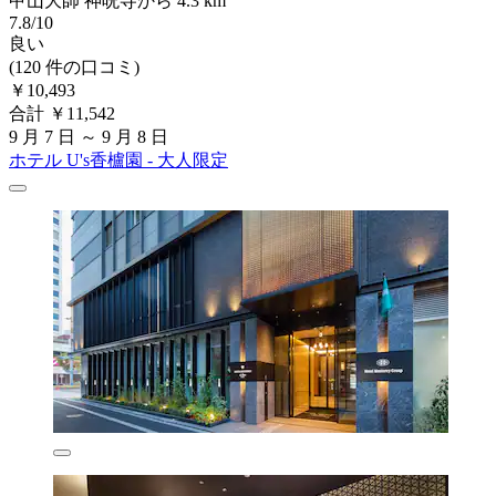
甲山大師 神呪寺から 4.3 km
7.8/10
良い
(120 件の口コミ)
￥10,493
合計 ￥11,542
9 月 7 日 ～ 9 月 8 日
ホテル U's香櫨園 - 大人限定