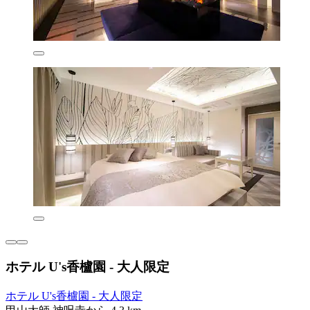
ホテル U's香櫨園 - 大人限定
ホテル U's香櫨園 - 大人限定