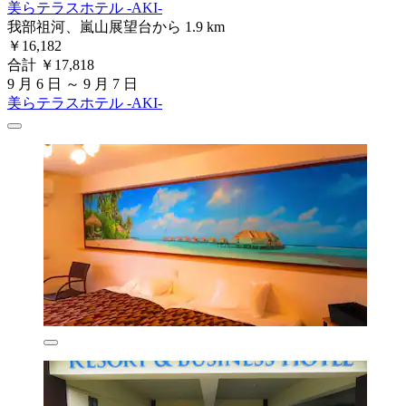
美らテラスホテル -AKI-
我部祖河、嵐山展望台から 1.9 km
￥16,182
合計 ￥17,818
9 月 6 日 ～ 9 月 7 日
美らテラスホテル -AKI-