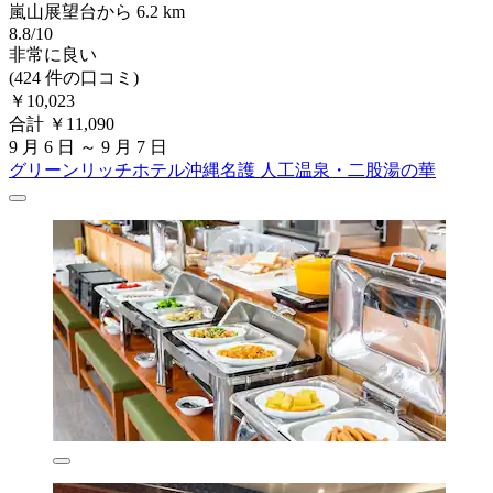
嵐山展望台から 6.2 km
8.8/10
非常に良い
(424 件の口コミ)
￥10,023
合計 ￥11,090
9 月 6 日 ～ 9 月 7 日
グリーンリッチホテル沖縄名護 人工温泉・二股湯の華