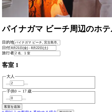
パイナガマ ビーチ周辺のホテ
目的地
日付
旅行者
客室 1
大人
子供
0 ～ 17 歳
客室を追加