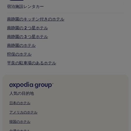
動
砂山ビーチ
宿泊施設
レンタカー
す
八重干瀬
る
渡口の浜
場
南静園のキッチン付きのホテル
合
佐和田の浜近辺でのおすすめアクティビティ
南静園の 2 つ星ホテル
が
三角点
あ
南静園の 3 つ星ホテル
宮古島市公設市場
り
池間島ドライブイン
ま
南静園のホテル
す。
佐和田の浜へのアクセス
狩俣のホテル
別
途、
平良の駐車場のあるホテル
宮古島市までのフライト
利
用
平良のキッチン付きのホテル
宮古島市中心部から宮古空港 (MMY)まで 3.3 km
規
宮古島市中心部から下地島空港 (SHI)まで 13.5 km
平良の格安ホテル
約
が
平良の 2 つ星ホテル
適
人気の目的地
用
平良の 3 つ星ホテル
さ
日本のホテル
平良のホテル
れ
る
アメリカのホテル
魚勝付近のホテル
場
韓国のホテル
合
久松五勇士顕彰碑付近のホテル
が
台湾のホテル