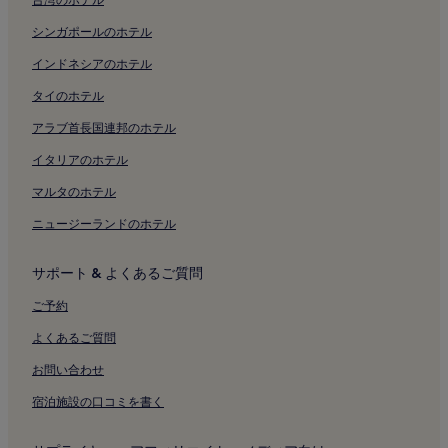
インギャー ビーチのヴィラ
あ
り
シンガポールのホテル
インギャー ビーチのアパートメント
ま
す。
インドネシアのホテル
インギャー ビーチのアパートスタイルホテル
インギャー ビーチのゲストハウス
タイのホテル
佐和田の浜近くのプールのあるホテル
アラブ首長国連邦のホテル
佐和田の浜近くのペットと泊まれるホテル
イタリアのホテル
佐和田の浜のヴィラ
マルタのホテル
佐和田の浜のアパートスタイルホテル
ニュージーランドのホテル
佐和田の浜のゲストハウス
サポート & よくあるご質問
佐和田の浜近くの格安ホテル
佐和田の浜近くの高級ホテル
ご予約
佐和田の浜の 2 つ星ホテル
よくあるご質問
佐和田の浜近くのビジネスホテル
お問い合わせ
佐和田の浜近くのビーチホテル
宿泊施設の口コミを書く
佐和田の浜近くの家族向けホテル