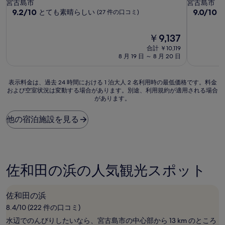
つ
つ
宮古島市
宮古島市
星
10
星
10
9.2/10
9.0/10
とても素晴らしい
(27 件の口コミ)
段
段
宿
宿
階
階
泊
泊
現
￥9,137
中
中
施
施
在
9.2、
9.0、
合計 ￥10,119
の
設
設
と
と
8 月 19 日 ～ 8 月 20 日
料
て
て
金
も
も
は
表
表示料金は、過去 24 時間における 1 泊大人 2 名利用時の最低価格です。料金
素
素
￥9,137
および空室状況は変動する場合があります。別途、利用規約が適用される場合
示
晴
晴
があります。
料
ら
ら
金
し
し
は、
他の宿泊施設を見る
い、
い、
過
(27
(47
去
件
件
24
の
の
時
口
口
間
コ
コ
佐和田の浜の人気観光スポット
に
ミ)
ミ)
お
件
件
け
の
の
佐和田の浜
る
口
口
8.4/10 (222 件の口コミ)
1
コ
コ
泊
ミ
ミ
水辺でのんびりしたいなら、宮古島市の中心部から 13 km のところ