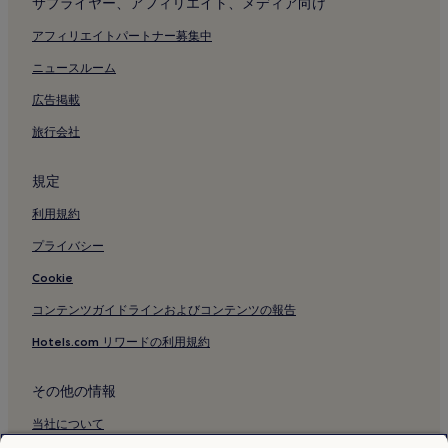
サプライヤー、アフィリエイト、メディア向け
佐和田の浜近くのスパのあるリゾート & ホテル
アフィリエイトパートナー募集中
佐和田の浜付近のホテル
パイナガマ ビーチ近くのプールのあるホテル
ニュースルーム
パイナガマ ビーチ近くの駐車場のあるホテル
広告掲載
パイナガマ ビーチ近くのキッチン付きのホテル
旅行会社
パイナガマ ビーチのヴィラ
規定
パイナガマ ビーチのアパートメント
利用規約
パイナガマ ビーチのアパートスタイルホテル
プライバシー
パイナガマ ビーチのゲストハウス
パイナガマ ビーチ近くの格安ホテル
Cookie
パイナガマ ビーチ近くの高級ホテル
コンテンツガイドラインおよびコンテンツの報告
パイナガマ ビーチの 3 つ星ホテル
Hotels.com リワードの利用規約
パイナガマ ビーチ付近のホテル
その他の情報
宮古島海中公園付近のホテル
当社について
宮古島市熱帯植物園付近のホテル