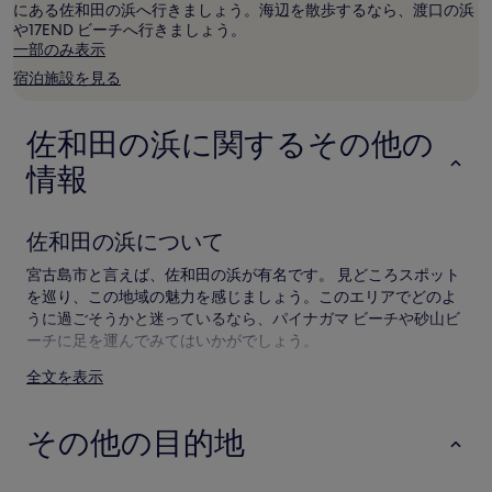
大
にある佐和田の浜へ行きましょう。海辺を散歩するなら、渡口の浜
人
や17END ビーチへ行きましょう。
2
一部のみ表示
名
宿泊施設を見る
利
用
時
佐和田の浜に関するその他の
の
最
情報
低
価
格
佐和田の浜について
で
す。
宮古島市と言えば、佐和田の浜が有名です。 見どころスポット
料
を巡り、この地域の魅力を感じましょう。このエリアでどのよ
金
うに過ごそうかと迷っているなら、パイナガマ ビーチや砂山ビ
お
よ
ーチに足を運んでみてはいかがでしょう。
び
全文を表示
佐和田の浜周辺の見どころとアクティビティ
空
室
状
佐和田の浜近辺の見どころ
その他の目的地
況
は
伊良部大橋
変
パイナガマ ビーチ