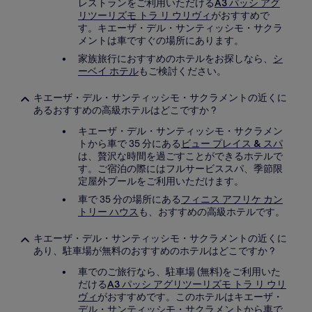
レストランをご利用いただける
A3 パッシ アグ
リツーリズモ トラ リ ウリヴィ
がおすすめで
す。キエーザ・デル・サンティッシモ・サクラ
メントは車ですぐの場所にあります。
家族旅行におすすめのホテルをお探しなら、
シ
ーベイ ホテル
もご検討ください。
キエーザ・デル・サンティッシモ・サクラメントの近くに
あるおすすめの高級ホテルはどこですか ?
キエーザ・デル・サンティッシモ・サクラメン
トから車で 35 分にある
ビュー プレイス & スパ
は、贅沢な時間を過ごすことができるホテルで
す。ご宿泊の際にはフルサービススパ、季節限
定屋外プールをご利用いただけます。
車で 35 分の場所にある
フィニス アフリケ カン
トリー ハウス
も、おすすめの高級ホテルです。
キエーザ・デル・サンティッシモ・サクラメントの近くに
あり、駐車場が無料のおすすめのホテルはどこですか ?
車でのご旅行なら、駐車場 (無料)をご利用いた
だける
A3 パッシ アグリツーリズモ トラ リ ウリ
ヴィ
がおすすめです。このホテルはキエーザ・
デル・サンティッシモ・サクラメントから車で