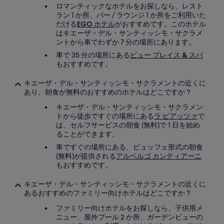
ロマンティックなホテルをお探しなら、レスト
ラン 1 か所、バー / ラウンジ 1 か所をご利用いた
だける
EGO ホテル
がおすすめです。このホテル
はキエーザ・デル・サンティッシモ・サクラメ
ントから車でわずか 7 分の場所にあります。
車で 35 分の場所にある
ビュー プレイス & スパ
もおすすめです。
キエーザ・デル・サンティッシモ・サクラメントの近くに
あり、朝食が無料のおすすめのホテルはどこですか ?
キエーザ・デル・サンティッシモ・サクラメン
トから徒歩ですぐの場所にある
ラ ピアッツァ
で
は、セルフサービスの朝食 (無料)で 1 日を始め
ることができます。
車ですぐの場所にある、ビュッフェ形式の朝食
(無料)が提供される
アルベルゴ カンティアーニ
もおすすめです。
キエーザ・デル・サンティッシモ・サクラメントの近くに
あるおすすめのファミリー向けホテルはどこですか ?
ファミリー向けホテルをお探しなら、子供用メ
ニュー、屋外プール 2 か所、ガーデンビューの