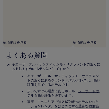
況
は
変
動
す
る
場
合
が
宿泊施設を見る
宿泊施設を見る
あ
り
ま
よくある質問
す。
別
キエーザ・デル・サンティッシモ・サクラメントの近くに
途、
あるおすすめのホテルはどこですか ?
利
用
キエーザ・デル・サンティッシモ・サクラメン
規
トの近くにある
グランド ホテル パレス
は、高い
約
評価を得ているホテルです。
が
適
歩いてすぐの場所にあるホテル、
シーポート ホ
用
テル
も高い評価を得ています。
さ
事実、このエリアでは 2,879 軒のホテルやバケ
れ
ーションレンタルをはじめとする豊富な宿泊施
る