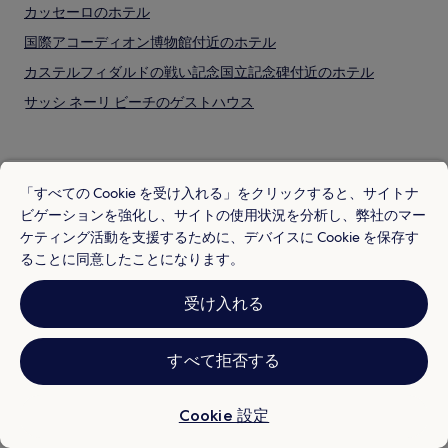
カッセーロのホテル
国際アコーディオン博物館付近のホテル
カステルフィダルドの戦い記念国立記念碑付近のホテル
サッシ ネーリ ビーチのゲストハウス
サッシ ネーリ ビーチのベッド & ブレックファスト
ムゼオ・タッティーレ・スタティーレ・オメロ付近のホテル
フォンターナ・デル・カラモ付近のホテル
「すべての Cookie を受け入れる」をクリックすると、サイトナ
ビゲーションを強化し、サイトの使用状況を分析し、弊社のマー
アンコーナ ライトハウス付近のホテル
ケティング活動を支援するために、デバイスに Cookie を保存す
人気の目的地
ガリバルディ セニガリア スクエア近くの朝食無料のホテル
ることに同意したことになります。
日本のホテル
ガリバルディ セニガリア スクエア近くのキッチン付きのホテル
受け入れる
アメリカのホテル
ガリバルディ セニガリア スクエア近くの格安ホテル
韓国のホテル
ガリバルディ セニガリア スクエア近くの高級ホテル
すべて拒否する
台湾のホテル
ガリバルディ セニガリア スクエア近くのビジネスホテル
シンガポールのホテル
ガリバルディ セニガリア スクエア近くのビーチホテル
Cookie 設定
ガリバルディ セニガリア スクエア近くの家族向けホテル
インドネシアのホテル