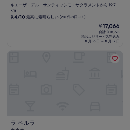
つ
ミ
キエーザ・デル・サンティッシモ・サクラメントから 19.7
星
km
宿
10
9.4/10
最高に素晴らしい
(241 件の口コミ)
段
泊
現
￥17,066
階
施
在
中
合計 ￥18,773
設
の
税およびサービス料込み
9.4、
料
8 月 16 日 ～ 8 月 17 日
最
金
高
は
ラ ペルラ
に
￥17,066
素
晴
ら
し
い、
(241
件
の
口
コ
ミ)
件
の
ラ ペルラ
ラ ペルラ
口