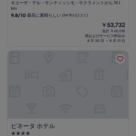
つ
キエーザ・デル・サンティッシモ・サクラメントから 15.1
星
km
宿
10
9.8/10
最高に素晴らしい
(54 件の口コミ)
段
泊
現
￥53,732
階
施
在
中
合計 ￥60,015
設
の
税およびサービス料込み
9.8、
料
8 月 30 日 ～ 8 月 31 日
最
金
高
は
ピネータ ホテル
に
￥53,732
素
晴
ら
し
い、
(54
件
の
口
コ
ミ)
件
の
ピネータ ホテル
ピネータ ホテル
口
4.0
コ