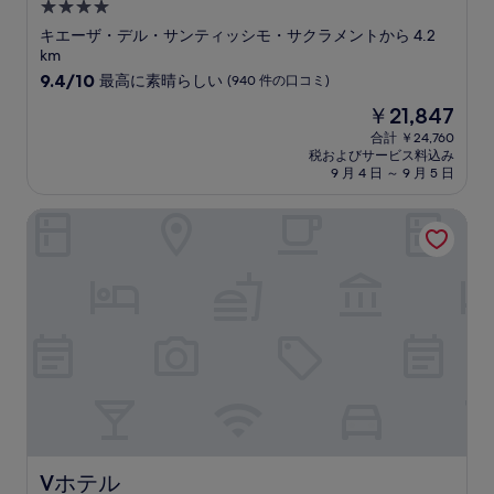
4.0
つ
キエーザ・デル・サンティッシモ・サクラメントから 4.2
星
km
宿
10
9.4/10
最高に素晴らしい
(940 件の口コミ)
段
泊
現
￥21,847
階
施
在
中
合計 ￥24,760
設
の
税およびサービス料込み
9.4、
料
9 月 4 日 ～ 9 月 5 日
最
金
高
は
Vホテル
に
￥21,847
素
晴
ら
し
い、
(940
件
の
口
コ
ミ)
件
の
Vホテル
Vホテル