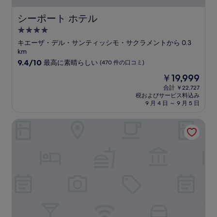
シーポート ホテル
シーポート ホテル
4.0
つ
キエーザ・デル・サンティッシモ・サクラメントから 0.3
星
km
宿
10
9.4/10
最高に素晴らしい
(470 件の口コミ)
段
泊
現
￥19,999
階
施
在
中
合計 ￥22,727
設
の
税およびサービス料込み
9.4、
料
9 月 4 日 ～ 9 月 5 日
最
金
高
は
ラ ピアッツァ
に
￥19,999
素
晴
ら
し
い、
(470
件
の
口
コ