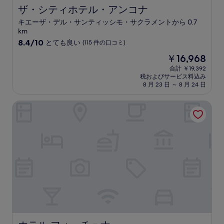
ミ
ザ・シティホテル・アンコナ
ザ・シティホテル・アンコナ
キエーザ・デル・サンティッシモ・サクラメントから 0.7
km
10
8.4/10
とても良い
(115 件の口コミ)
段
現
￥16,968
階
在
中
合計 ￥19,392
の
税およびサービス料込み
8.4、
料
8 月 23 日 ～ 8 月 24 日
と
金
て
は
ホテル フォーチュナ
も
￥16,968
良
い、
(115
件
の
口
コ
ミ)
件
の
口
コ
ミ
ホテル フォーチュナ