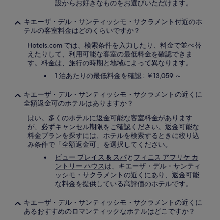
設からお好きなものをお選びいただけます。
場
合
キエーザ・デル・サンティッシモ・サクラメント付近のホ
が
テルの客室料金はどのくらいですか ?
あ
り
Hotels.com では、検索条件を入力したり、料金で並べ替
ま
えたりして、利用可能な客室の最低料金を確認できま
す。
す。料金は、旅行の時期と地域によって異なります。
1 泊あたりの最低料金を確認 : ￥13,059 ～
キエーザ・デル・サンティッシモ・サクラメントの近くに
全額返金可のホテルはありますか ?
はい。多くのホテルに返金可能な客室料金があります
が、必ずキャンセル期限をご確認ください。返金可能な
料金プランを探すには、ホテルを検索するときに絞り込
み条件で「全額返金可」を選択してください。
ビュー プレイス & スパ
と
フィニス アフリケ カ
ントリー ハウス
は、キエーザ・デル・サンティ
ッシモ・サクラメントの近くにあり、返金可能
な料金を提供している高評価のホテルです。
キエーザ・デル・サンティッシモ・サクラメントの近くに
あるおすすめのロマンティックなホテルはどこですか ?