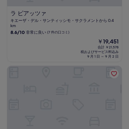
ミ)
件
の
ラ ピアッツァ
ラ ピアッツァ
口
キエーザ・デル・サンティッシモ・サクラメントから 0.4
コ
km
ミ
10
8.6/10
非常に良い
(7 件の口コミ)
段
現
￥19,451
階
在
中
合計 ￥21,578
の
税およびサービス料込み
8.6、
料
9 月 1 日 ～ 9 月 2 日
非
金
常
は
クレオ・アゼリア
に
￥19,451
良
い、
(7
件
の
口
コ
ミ)
件
の
口