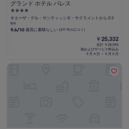
グランド ホテル パレス
グランド ホテル パレス
4.0
つ
キエーザ・デル・サンティッシモ・サクラメントから 0.3
星
km
宿
10
9.6/10
最高に素晴らしい
(377 件の口コミ)
段
泊
現
￥25,332
階
施
在
中
合計 ￥28,593
設
の
税およびサービス料込み
9.6、
料
9 月 4 日 ～ 9 月 5 日
最
金
高
は
カヴール スイーツ
に
￥25,332
素
晴
ら
し
い、
(377
件
の
口
コ
ミ)
件