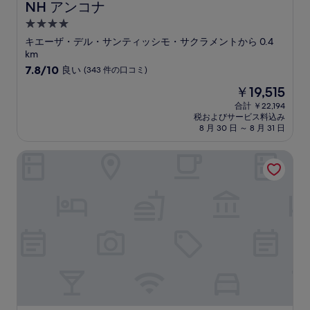
ミ
NH アンコナ
NH アンコナ
4.0
つ
キエーザ・デル・サンティッシモ・サクラメントから 0.4
星
km
宿
10
7.8/10
良い
(343 件の口コミ)
段
泊
現
￥19,515
階
施
在
中
合計 ￥22,194
設
の
税およびサービス料込み
7.8、
料
8 月 30 日 ～ 8 月 31 日
良
金
い、
は
ラロス ディモラ ドリカ
(343
￥19,515
件
の
口
コ
ミ)
件
の
口
コ
ミ