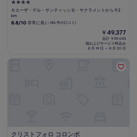
4.0
コ
つ
ミ
キエーザ・デル・サンティッシモ・サクラメントから 9.2
星
km
宿
10
8.8/10
非常に良い
(86 件の口コミ)
段
泊
現
￥49,377
階
施
在
中
合計 ￥55,043
設
の
税およびサービス料込み
8.8、
料
8 月 19 日 ～ 8 月 20 日
非
金
常
は
クリストフォロ コロンボ
に
￥49,377
良
い、
(86
件
の
口
コ
ミ)
件
の
口
コ
ミ
クリストフォロ コロンボ
クリストフォロ コロンボ