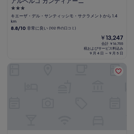
アルベルゴ カンティアーニ
アルベルゴ カンティアーニ
口
3.0
コ
つ
ミ
キエーザ・デル・サンティッシモ・サクラメントから 1.4
星
km
宿
10
8.8/10
非常に良い
(102 件の口コミ)
段
泊
現
￥13,247
階
施
在
中
合計 ￥16,755
設
の
税およびサービス料込み
8.8、
料
9 月 4 日 ～ 9 月 5 日
非
金
常
は
グランド ホテル パゼット
に
￥13,247
良
い、
(102
件
の
口
コ
ミ)
件
の
口
コ