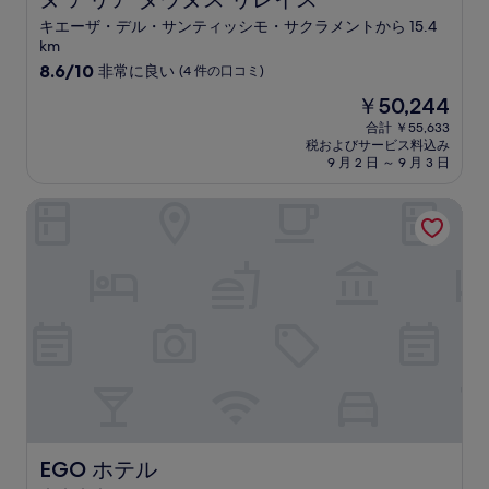
キエーザ・デル・サンティッシモ・サクラメントから 15.4
km
10
8.6/10
非常に良い
(4 件の口コミ)
段
現
￥50,244
階
在
中
合計 ￥55,633
の
税およびサービス料込み
8.6、
料
9 月 2 日 ～ 9 月 3 日
非
金
常
は
EGO ホテル
に
￥50,244
良
い、
(4
件
の
口
コ
ミ)
件
の
口
コ
ミ
EGO ホテル
EGO ホテル