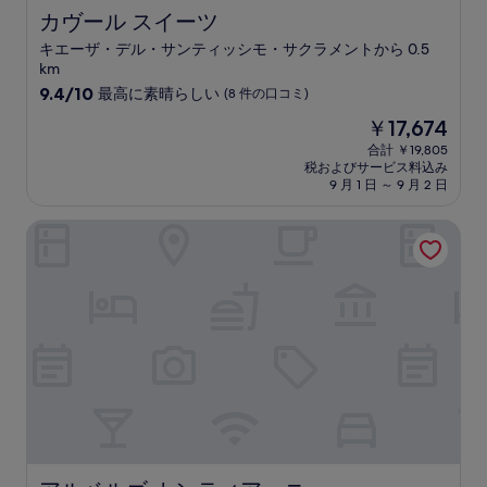
の
カヴール スイーツ
カヴール スイーツ
口
キエーザ・デル・サンティッシモ・サクラメントから 0.5
コ
km
ミ
10
9.4/10
最高に素晴らしい
(8 件の口コミ)
段
現
￥17,674
階
在
中
合計 ￥19,805
の
税およびサービス料込み
9.4、
料
9 月 1 日 ～ 9 月 2 日
最
金
高
は
アルベルゴ カンティアーニ
に
￥17,674
素
晴
ら
し
い、
(8
件
の
口
コ
ミ)
件
の