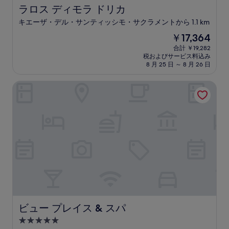
ラロス ディモラ ドリカ
ラロス ディモラ ドリカ
キエーザ・デル・サンティッシモ・サクラメントから 1.1 km
現
￥17,364
在
合計 ￥19,282
の
税およびサービス料込み
料
8 月 25 日 ～ 8 月 26 日
金
は
ビュー プレイス & スパ
￥17,364
ビュー プレイス & スパ
ビュー プレイス & スパ
5.0