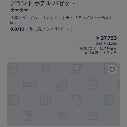
ミ
グランド ホテル パゼット
グランド ホテル パゼット
4.0
つ
キエーザ・デル・サンティッシモ・サクラメントから 2.1
星
km
宿
10
8.8/10
非常に良い
(226 件の口コミ)
段
泊
現
￥27,753
階
施
在
中
合計 ￥31,256
設
の
税およびサービス料込み
8.8、
料
8 月 8 日 ～ 8 月 9 日
非
金
常
は
ザ・シティホテル・アンコナ
に
￥27,753
良
い、
(226
件
の
口
コ
ミ)
件
の
口
コ