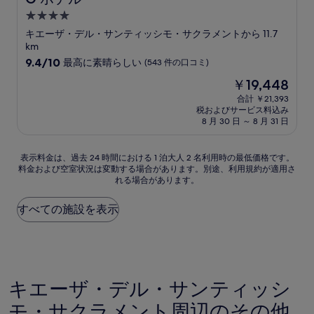
口
4.0
コ
つ
ミ
キエーザ・デル・サンティッシモ・サクラメントから 11.7
星
km
宿
10
9.4/10
最高に素晴らしい
(543 件の口コミ)
段
泊
現
￥19,448
階
施
在
中
合計 ￥21,393
設
の
税およびサービス料込み
9.4、
料
8 月 30 日 ～ 8 月 31 日
最
金
高
は
に
表
￥19,448
表示料金は、過去 24 時間における 1 泊大人 2 名利用時の最低価格です。
素
料金および空室状況は変動する場合があります。別途、利用規約が適用さ
示
晴
れる場合があります。
料
ら
金
し
は、
すべての施設を表示
い、
過
(543
去
件
24
の
時
口
間
コ
キエーザ・デル・サンティッシ
に
ミ)
お
件
モ・サクラメント周辺のその他
け
の