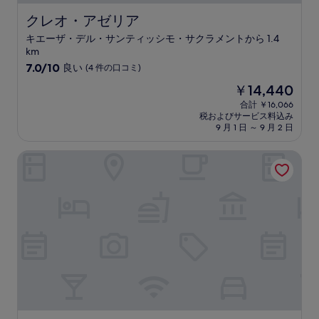
コ
ミ
クレオ・アゼリア
クレオ・アゼリア
キエーザ・デル・サンティッシモ・サクラメントから 1.4
km
10
7.0/10
良い
(4 件の口コミ)
段
現
￥14,440
階
在
中
合計 ￥16,066
の
税およびサービス料込み
7.0、
料
9 月 1 日 ～ 9 月 2 日
良
金
い、
は
グランド ホテル パレス
(4
￥14,440
件
の
口
コ
ミ)
件
の
口
コ
ミ