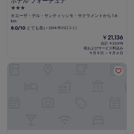
ホテル フォーチュナ
3.0
つ
キエーザ・デル・サンティッシモ・サクラメントから 1.6
星
km
宿
10
8.0/10
とても良い
(304 件の口コミ)
段
泊
現
￥21,136
階
施
在
中
合計 ￥23,978
設
の
税およびサービス料込み
8.0、
料
9 月 5 日 ～ 9 月 6 日
と
金
て
は
NH アンコナ
も
￥21,136
良
い、
(304
件
の
口
コ
ミ)
件
の
口
コ