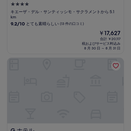
口
4.0
コ
つ
ミ
キエーザ・デル・サンティッシモ・サクラメントから 5.1
星
km
宿
10
9.2/10
とても素晴らしい
(13 件の口コミ)
段
泊
現
￥17,627
階
施
在
中
合計 ￥20,117
設
の
税およびサービス料込み
9.2、
料
8 月 30 日 ～ 8 月 31 日
と
金
て
は
G ホテル
も
￥17,627
素
晴
ら
し
い、
(13
件
の
口
コ
ミ)
件
の
G ホテル
G ホテル