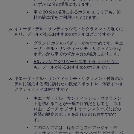
わずか 12 分の場所にあります。
車で 20 分の場所にある
ホテル エミリア
も、無
料の駐車場をご利用いただけます。
キエーザ・デル・サンティッシモ・サクラメントの近くに
あり、プールがあるおすすめのホテルはどこですか ?
グランド ホテル パゼット
がおすすめです。キエ
ーザ・デル・サンティッシモ・サクラメントは
ホテルから車でわずか 4 分の場所にあります。
A3 パッシ アグリツーリズモ トラ リ ウリヴィ
も、プールがあるおすすめのホテルです。
キエーザ・デル・サンティッシモ・サクラメント付近のホ
テルに宿泊する際に訪れたい観光スポットや、体験すべき
アクティビティは何ですか ?
キエーザ・デル・サンティッシモ・サクラメン
トを訪れることが一番の目的だとしても、コネ
ロ山、ビーチ オブ ザ トゥー シスターズなどの
近隣の観光スポットを訪れるのもおすすめで
す。
このエリアには、ほかにもスピアッジャ・デ
ィ・サン・ミケーレ、サッシ ネーリ ビーチ、パ