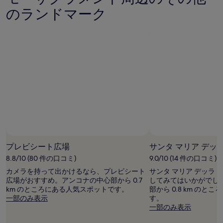
る
口
のランドマーク
1
コ
泊
ミ
大
人
2
名
利
用
時
の
最
低
価
格
で
プレビシート広場
サンタ マリア デッ
す。
料
8.8/10 (80 件の口コミ)
9.0/10 (14 件の口コミ)
金
カメラを持って出かけるなら、プレビシート
サンタ マリア デッラ
お
広場がおすすめ。アンコナの中心部から 0.7
してみてはいかがでし
よ
km のところにある人気スポットです。
部から 0.8 km の
び
一部のみ表示
す。
空
一部のみ表示
室
状