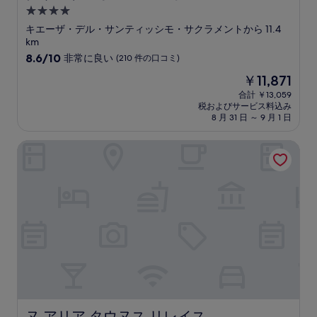
4.0
つ
キエーザ・デル・サンティッシモ・サクラメントから 11.4
星
km
宿
10
8.6/10
非常に良い
(210 件の口コミ)
段
泊
現
￥11,871
階
施
在
中
合計 ￥13,059
設
の
税およびサービス料込み
8.6、
料
8 月 31 日 ～ 9 月 1 日
非
金
常
は
ヌ アリア タウヌス リレイス
に
￥11,871
良
い、
(210
件
の
口
コ
ミ)
件
の
口
コ
ミ
ヌ アリア タウヌス リレイス
ヌ アリア タウヌス リレイス