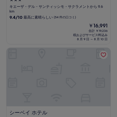
3.0
コ
つ
ミ
キエーザ・デル・サンティッシモ・サクラメントから 9.6
星
km
宿
10
9.4/10
最高に素晴らしい
(54 件の口コミ)
段
泊
現
￥16,991
階
施
在
中
合計 ￥19,236
設
の
税およびサービス料込み
9.4、
料
8 月 9 日 ～ 8 月 10 日
最
金
高
は
シーベイ ホテル
に
￥16,991
素
晴
ら
し
い、
(54
件
の
口
コ
ミ)
件
の
シーベイ ホテル
シーベイ ホテル
口