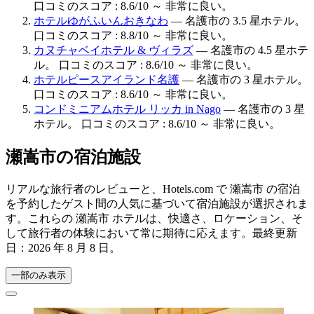
口コミのスコア : 8.6/10 ～ 非常に良い。
ホテルゆがふいんおきなわ
— 名護市の 3.5 星ホテル。
口コミのスコア : 8.8/10 ～ 非常に良い。
カヌチャベイホテル & ヴィラズ
— 名護市の 4.5 星ホテ
ル。 口コミのスコア : 8.6/10 ～ 非常に良い。
ホテルピースアイランド名護
— 名護市の 3 星ホテル。
口コミのスコア : 8.6/10 ～ 非常に良い。
コンドミニアムホテル リッカ in Nago
— 名護市の 3 星
ホテル。 口コミのスコア : 8.6/10 ～ 非常に良い。
瀬嵩市の宿泊施設
リアルな旅行者のレビューと、Hotels.com で 瀬嵩市 の宿泊
を予約したゲスト間の人気に基づいて宿泊施設が選択されま
す。これらの 瀬嵩市 ホテルは、快適さ、ロケーション、そ
して旅行者の体験において常に期待に応えます。最終更新
日：
2026 年 8 月 8 日
。
一部のみ表示