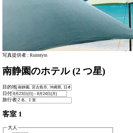
写真提供者 : Ruimtym
南静園のホテル (2 つ星)
目的地
日付
旅行者
客室 1
大人