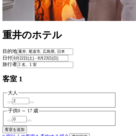
重井のホテル
目的地
日付
旅行者
客室 1
大人
子供
0 ～ 17 歳
客室を追加